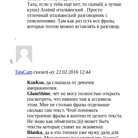
Тата, если у тебя ещё нет, то скачай( а лучше
купи) Assimil итальянский . Просто
отличный итальянский разговорник с
пояснениями. Там как раз есть все фразы,
которые потом можно вставлять в разговор.
TataCam
сказал(-а):
22.02.2016
12:44
KsuKsu
, да слышала от девочек
американочек.
GlamShine
, чёт не могу полностью открыть
посмотреть, что именно там в ассимиль
этом. Мне не столько фразы отдельные
сколько сам текст. Чтоб понимать
построение фразы в контексте целого текста.
Не знаю как объяснить:)))) может быть
тексты которые ставят на экзаменах
Blanka
, да я эти топики уже мужу дала для
чтения. Мне почему то кажется это "наши"