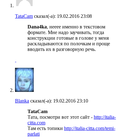
TataCam
сказал(-а):
19.02.2016
23:08
Dana4ka
, нееее именно в текстовом
формате. Мне надо заучивать, тогда
конструкции готовые в голове у меня
раскладываются по полочкам и проще
вводить их в разговорную речь.
Blanka
сказал(-а):
19.02.2016
23:10
TataCam
Тата, посмотри вот этот сайт -
http://italia-
citta.com
Там есть топики
http://italia-citta.com/temi-
parlati