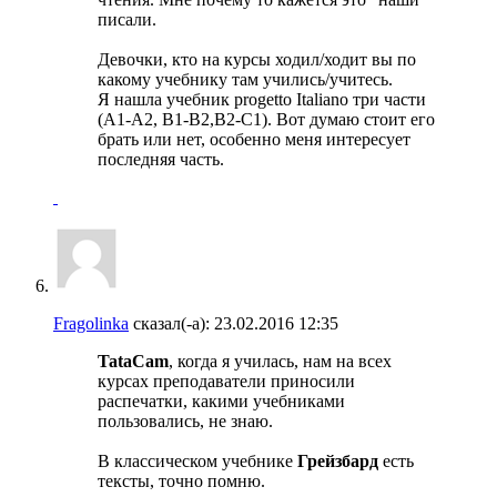
писали.
Девочки, кто на курсы ходил/ходит вы по
какому учебнику там учились/учитесь.
Я нашла учебник progetto Italiano три части
(A1-A2, B1-B2,B2-C1). Вот думаю стоит его
брать или нет, особенно меня интересует
последняя часть.
Fragolinka
сказал(-а):
23.02.2016
12:35
TataCam
, когда я училась, нам на всех
курсах преподаватели приносили
распечатки, какими учебниками
пользовались, не знаю.
В классическом учебнике
Грейзбард
есть
тексты, точно помню.