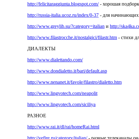
http://felicitaraggiunta.blogspot.com/
- хорошая подборк
http://russia-italia.ucoz.ru/index/0-37
- для начинающих
http://www.greylib.su/?category=italian
и
http://ska4ka.c
http://www.filastrocche.it/nostalgici/filastr.htm
- стихи дл
ДИАЛЕКТЫ
http://www.dialettando.com/
http://www.dondialetto.it/bari/default.asp
http://www.nenanet.it/favole/filastro/dialetto.htm
http://www.lingvotech.com/neapolit
http://www.lingvotech.com/siciliya
РАЗНОЕ
http://www.rai.it/dl/rai/homeRai.html
http://vefire.ru/category/italian/
- разные телеканалы он