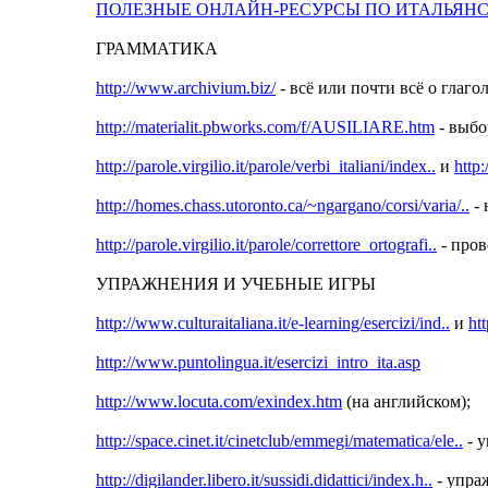
ПОЛЕЗНЫЕ ОНЛАЙН-РЕСУРСЫ ПО ИТАЛЬЯН
ГРАММАТИКА
http://www.archivium.biz/
- всё или почти всё о глагол
http://materialit.pbworks.com/f/AUSILIARE.htm
- выбо
http://parole.virgilio.it/parole/verbi_italiani/index..
и
http
http://homes.chass.utoronto.ca/~ngargano/corsi/varia/..
- 
http://parole.virgilio.it/parole/correttore_ortografi..
- пров
УПРАЖНЕНИЯ И УЧЕБНЫЕ ИГРЫ
http://www.culturaitaliana.it/e-learning/esercizi/ind..
и
ht
http://www.puntolingua.it/esercizi_intro_ita.asp
http://www.locuta.com/exindex.htm
(на английском);
http://space.cinet.it/cinetclub/emmegi/matematica/ele..
- 
http://digilander.libero.it/sussidi.didattici/index.h..
- упра