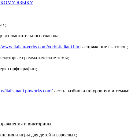
СКОМУ ЯЗЫКУ
ах;
р вспомогательного глагола;
://www.italian-verbs.com/verbi-italiani.htm
- спряжение глаголов;
некоторые грамматические темы;
ерка орфографии;
tp://italismani.pbworks.com/
- есть разбивка по уровням и темам;
упражнения и викторины;
жнения и игры для детей и взрослых;