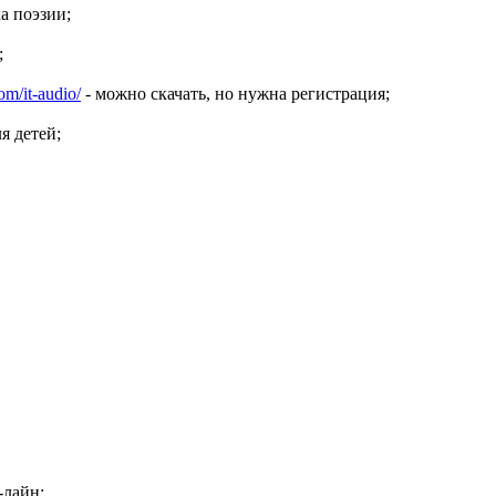
а поэзии;
;
om/it-audio/
- можно скачать, но нужна регистрация;
я детей;
-лайн;