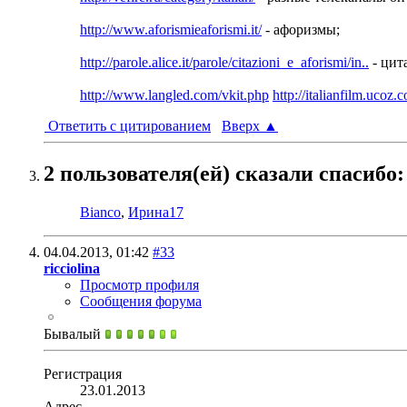
http://www.aforismieaforismi.it/
- афоризмы;
http://parole.alice.it/parole/citazioni_e_aforismi/in..
- цит
http://www.langled.com/vkit.php
http://italianfilm.ucoz.
Ответить с цитированием
Вверх
▲
2 пользователя(ей) сказали cпасибо:
Bianco
,
Ирина17
04.04.2013,
01:42
#33
ricciolina
Просмотр профиля
Сообщения форума
Бывалый
Регистрация
23.01.2013
Адрес