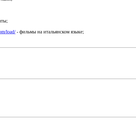
аты;
com/load/
- фильмы на итальянском языке;