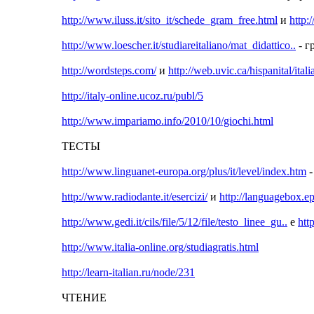
http://www.iluss.it/sito_it/schede_gram_free.html
и
http:
http://www.loescher.it/studiareitaliano/mat_didattico..
- г
http://wordsteps.com/
и
http://web.uvic.ca/hispanital/itali
http://italy-online.ucoz.ru/publ/5
http://www.impariamo.info/2010/10/giochi.html
ТЕСТЫ
http://www.linguanet-europa.org/plus/it/level/index.htm
-
http://www.radiodante.it/esercizi/
и
http://languagebox.ep
http://www.gedi.it/cils/file/5/12/file/testo_linee_gu..
e
htt
http://www.italia-online.org/studiagratis.html
http://learn-italian.ru/node/231
ЧТЕНИЕ