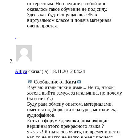
интересным. Но наедине с собой мне
оказалось такое обучение не под силу.
Здесь как будто ощущаешь себя в
виртуальном классе и подача материала
очень простая.
Alfiya
сказал(-а):
18.11.2012
04:24
Сообщение от
Kara
Изучаю итальянский язык... Не то, чтобы
хотела выйти замуж за итальянца, но почему
бы и нет ? :)
Буду рада обмену опытом, материалами,
имеется подборка литературы, методичек,
аудиофайлов.
Есть на форуме девушки, покоряющие
вершины этого прекрасного языка ?
я - я - я! Я пытаюсь учить, но времени нет и
как-то не шатко не валко у меня процесс