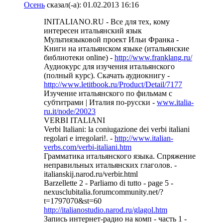
Осень
сказал(-а):
01.02.2013
16:16
INITALIANO.RU - Все для тех, кому
интересен итальянский язык
Мультиязыковой проект Ильи Франка -
Книги на итальянском языке (итальянские
библиотеки online) -
http://www.franklang.ru/
Аудиокурс для изучения итальянского
(полный курс). Скачать аудиокнигу -
http://www.letitbook.ru/Product/Detail/7177
Изучение итальянского по фильмам с
субтитрами | Италия по-русски -
www.italia-
ru.it/node/20023
VERBI ITALIANI
Verbi Italiani: la coniugazione dei verbi italiani
regolari e irregolari!. -
http://www.italian-
verbs.com/verbi-italiani.htm
Грамматика итальянского языка. Спряжение
неправильных итальянских глаголов. -
italianskij.narod.ru/verbir.html
Barzellette 2 - Parliamo di tutto - page 5 -
nexusclubitalia.forumcommunity.net/?
t=1797070&st=60
http://italianostudio.narod.ru/glagol.htm
Запись интернет-радио на комп - часть 1 -