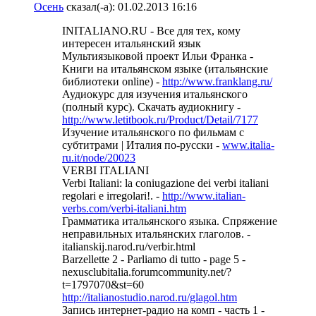
Осень
сказал(-а):
01.02.2013
16:16
INITALIANO.RU - Все для тех, кому
интересен итальянский язык
Мультиязыковой проект Ильи Франка -
Книги на итальянском языке (итальянские
библиотеки online) -
http://www.franklang.ru/
Аудиокурс для изучения итальянского
(полный курс). Скачать аудиокнигу -
http://www.letitbook.ru/Product/Detail/7177
Изучение итальянского по фильмам с
субтитрами | Италия по-русски -
www.italia-
ru.it/node/20023
VERBI ITALIANI
Verbi Italiani: la coniugazione dei verbi italiani
regolari e irregolari!. -
http://www.italian-
verbs.com/verbi-italiani.htm
Грамматика итальянского языка. Спряжение
неправильных итальянских глаголов. -
italianskij.narod.ru/verbir.html
Barzellette 2 - Parliamo di tutto - page 5 -
nexusclubitalia.forumcommunity.net/?
t=1797070&st=60
http://italianostudio.narod.ru/glagol.htm
Запись интернет-радио на комп - часть 1 -