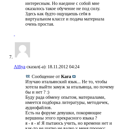
интересным. Но наедине с собой мне
оказалось такое обучение не под силу.
Здесь как будто ощущаешь себя в
виртуальном классе и подача материала
очень простая.
Alfiya
сказал(-а):
18.11.2012
04:24
Сообщение от
Kara
Изучаю итальянский язык... Не то, чтобы
хотела выйти замуж за итальянца, но почему
бы и нет ? :)
Буду рада обмену опытом, материалами,
имеется подборка литературы, методичек,
аудиофайлов.
Есть на форуме девушки, покоряющие
вершины этого прекрасного языка ?
я - я - я! Я пытаюсь учить, но времени нет и
как-то не шатко не валко у меня процесс