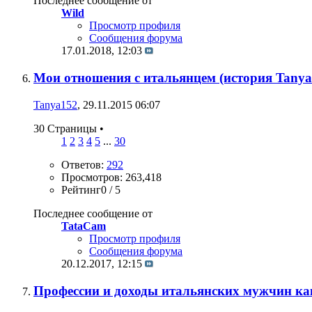
Последнее сообщение от
Wild
Просмотр профиля
Сообщения форума
17.01.2018,
12:03
Мои отношения с итальянцем (история Tanya
Tanya152
, 29.11.2015 06:07
30 Страницы
•
1
2
3
4
5
...
30
Ответов:
292
Просмотров: 263,418
Рейтинг0 / 5
Последнее сообщение от
TataCam
Просмотр профиля
Сообщения форума
20.12.2017,
12:15
Профессии и доходы итальянских мужчин ка