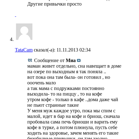
Другие привычки просто
TataCam
сказал(-а):
11.11.2013
02:34
Сообщение от
Миа
маман живет отдельно, сна навещает в доме
на озере по выходным я так поняла ..
вот пока она там была- он готовил , но
ооочень мало
а так мама с подружками постоянно
выходила- то на пиццу , то на кофе
утром кофе - только в кафе ..дома даже чай
не пьют странные такие
У меня муж каждое утро, пока мы спим с
малой, идет в бар на кофе и бриош, сначала
пробовала сама печь бриоши и варить ему
кофе в турке, а потом плюнула, пусть себе
ходить на здоровье, зачем менять его такие
безобидные привычки, он там заодно