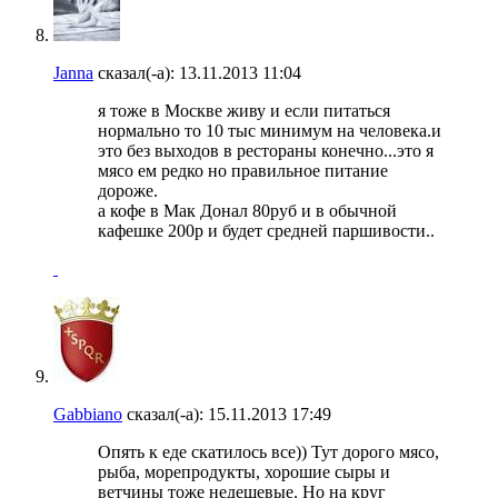
Janna
сказал(-а):
13.11.2013
11:04
я тоже в Москве живу и если питаться
нормально то 10 тыс минимум на человека.и
это без выходов в рестораны конечно...это я
мясо ем редко но правильное питание
дороже.
а кофе в Мак Донал 80руб и в обычной
кафешке 200р и будет средней паршивости..
Gabbiano
сказал(-а):
15.11.2013
17:49
Опять к еде скатилось все)) Тут дорого мясо,
рыба, морепродукты, хорошие сыры и
ветчины тоже недешевые. Но на круг