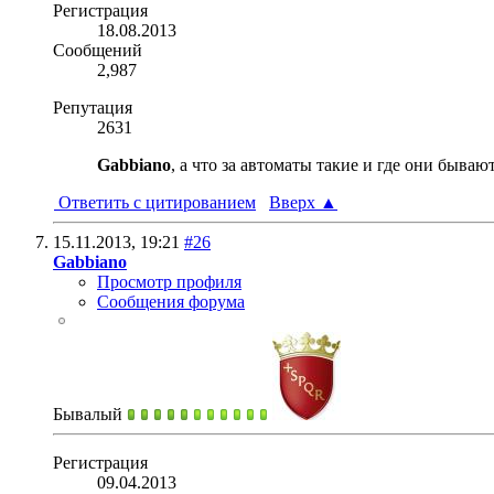
Регистрация
18.08.2013
Сообщений
2,987
Репутация
2631
Gabbiano
, а что за автоматы такие и где они быва
Ответить с цитированием
Вверх
▲
15.11.2013,
19:21
#26
Gabbiano
Просмотр профиля
Сообщения форума
Бывалый
Регистрация
09.04.2013