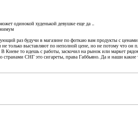
.может одинокой худенькой девушке еще да ..
минимум
дующий раз будучи в магазине по фоткаю вам продукты с ценами:
 не только выставляют по неполной цене, но не потому что он пл
. В Киеве то идешь с работы, заскочил на рынок или маркет рядо
о странами СНГ это сигареты, права Габбьяно. Да и наши какие то