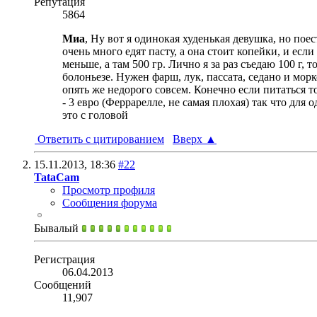
Репутация
5864
Миа
, Ну вот я одинокая худенькая девушка, но по
очень много едят пасту, а она стоит копейки, и есл
меньше, а там 500 гр. Лично я за раз съедаю 100 г, 
болоньезе. Нужен фарш, лук, пассата, седано и мор
опять же недорого совсем. Конечно если питаться то
- 3 евро (Феррарелле, не самая плохая) так что для
это с головой
Ответить с цитированием
Вверх
▲
15.11.2013,
18:36
#22
TataCam
Просмотр профиля
Сообщения форума
Бывалый
Регистрация
06.04.2013
Сообщений
11,907