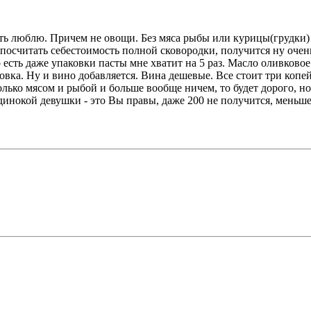
есть люблю. Причем не овощи. Без мяса рыбы или курицы(грудки)
и посчитать себестоимость полной сковородки, получится ну очень 
то есть даже упаковки пасты мне хватит на 5 раз. Масло оливковое
ковка. Ну и вино добавляется. Вина дешевые. Все стоит три копе
лько мясом и рыбой и больше вообще ничем, то будет дорого, но 
 одинокой девушки - это Вы правы, даже 200 не получится, меньш