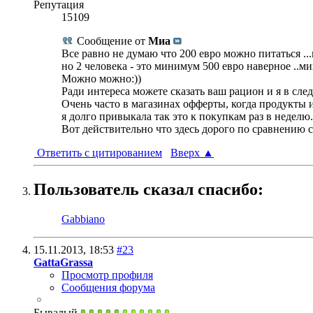
Репутация
15109
Сообщение от
Миа
Все равно не думаю что 200 евро можно питаться ..
но 2 человека - это минимум 500 евро наверное ..
Можно можно:))
Ради интереса можете сказать ваш рацион и я в сле
Очень часто в магазинах офферты, когда продукты и
я долго привыкала так это к покупкам раз в неделю
Вот действительно что здесь дорого по сравнению с
Ответить с цитированием
Вверх
▲
Пользователь сказал cпасибо:
Gabbiano
15.11.2013,
18:53
#23
GattaGrassa
Просмотр профиля
Сообщения форума
Бывалый