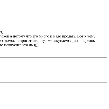
))
охой а потому что его много и надо продать. Вот к чему
м с домом и приготовил, тут же закупаемся раз в неделю.
 повкуснее что ль:))))