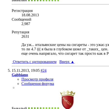
Регистрация
18.08.2013
Сообщений
2,987
Репутация
2631
Да уж... итальянские цены на сигареты - это ужас-у
то ли 4.7 ((( я была в глубоком шоке от _таких_ це
еще очень напрягало, что сигарет так просто как в 
Ответить с цитированием
Вверх
▲
15.11.2013,
19:05
#24
Gabbiano
Просмотр профиля
Сообщения форума
Бывалый