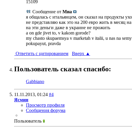
15109
Сообщение от
Миа
я общалась с итальянцем, он сказал на продукты ухо
не представляю как это на 200 евро жить в месяц н
на эти деньги даже в украине не прожить
a on gde jivet to, v kakom gorode?
my chasto skupaemsya v marketah v italii, u nas na sem
pokupayut, pravda
Ответить с цитированием
Вверх
▲
Пользователь сказал cпасибо:
Gabbiano
11.11.2013,
01:24
#4
Ясмин
Просмотр профиля
Сообщения форума
Пользователь