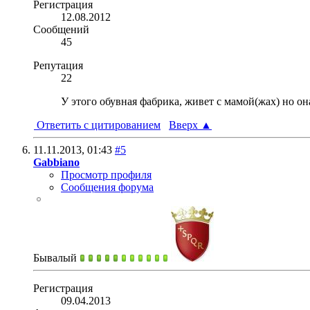
Регистрация
12.08.2012
Сообщений
45
Репутация
22
У этого обувная фабрика, живет с мамой(жах) но она
Ответить с цитированием
Вверх
▲
11.11.2013,
01:43
#5
Gabbiano
Просмотр профиля
Сообщения форума
Бывалый
Регистрация
09.04.2013