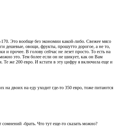
60-170. Это вообще без экономии какой-либо. Свежее мясо
ги дешевые, овощи, фрукты, прошутто дорогое, а не то,
и и прочее. В голову сейчас не лезет просто. То есть на
можно это. Тем более если он не шикует, как он Вам
. Те же 200 евро. И кстати в эту цифру я включила еще и
х на двоих на еду уходит где-то 350 евро, тоже питаются
т сомнений -брать. Что тут еще-то сказать можно?