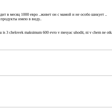
дит в месяц 1000 евро ..живет он с мамой и не особо шикует ..
а продукты имею в виду..
yu is 3 chelovek maksimum 600 evro v mesyac uhodit, ni v chem ne otk