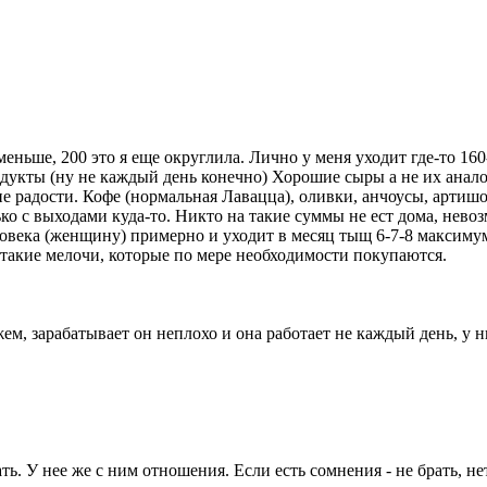
 меньше, 200 это я еще округлила. Лично у меня уходит где-то 1
одукты (ну не каждый день конечно) Хорошие сыры а не их анало
чие радости. Кофе (нормальная Лавацца), оливки, анчоусы, артишок
ько с выходами куда-то. Никто на такие суммы не ест дома, невоз
еловека (женщину) примерно и уходит в месяц тыщ 6-7-8 максимум
 такие мелочи, которые по мере необходимости покупаются.
м, зарабатывает он неплохо и она работает не каждый день, у ни
ь. У нее же с ним отношения. Если есть сомнения - не брать, не