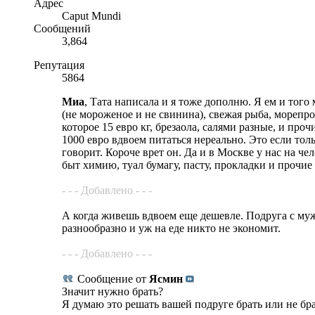
Адрес
Caput Mundi
Сообщений
3,864
Репутация
5864
Миа
, Тата написала и я тоже дополню. Я ем и того
(не мороженое и не свинина), свежая рыба, морепр
которое 15 евро кг, брезаола, салями разные, и про
1000 евро вдвоем питаться нереально. Это если тол
говорит. Короче врет он. Да и в Москве у нас на ч
быт химию, туал бумагу, пасту, прокладки и прочие
- - - Добавлено - - -
А когда живешь вдвоем еще дешевле. Подруга с муже
разнообразно и уж на еде никто не экономит.
- - - Добавлено - - -
Сообщение от
Ясмин
Значит нужно брать?
Я думаю это решать вашей подруге брать или не брат