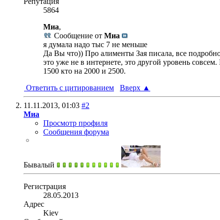
Репутация
5864
Миа
,
Сообщение от
Миа
я думала надо тыс 7 не меньше
Да Вы что)) Про алименты Зая писала, все подробно.
это уже не в интернете, это другой уровень совсем
1500 кто на 2000 и 2500.
Ответить с цитированием
Вверх
▲
11.11.2013,
01:03
#2
Миа
Просмотр профиля
Сообщения форума
Бывалый
Регистрация
28.05.2013
Адрес
Kiev