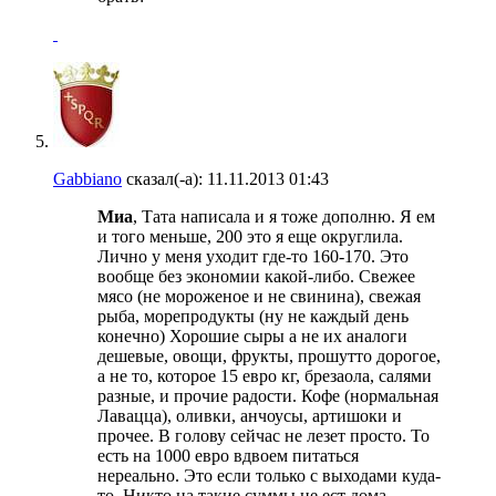
Gabbiano
сказал(-а):
11.11.2013
01:43
Миа
, Тата написала и я тоже дополню. Я ем
и того меньше, 200 это я еще округлила.
Лично у меня уходит где-то 160-170. Это
вообще без экономии какой-либо. Свежее
мясо (не мороженое и не свинина), свежая
рыба, морепродукты (ну не каждый день
конечно) Хорошие сыры а не их аналоги
дешевые, овощи, фрукты, прошутто дорогое,
а не то, которое 15 евро кг, брезаола, салями
разные, и прочие радости. Кофе (нормальная
Лавацца), оливки, анчоусы, артишоки и
прочее. В голову сейчас не лезет просто. То
есть на 1000 евро вдвоем питаться
нереально. Это если только с выходами куда-
то. Никто на такие суммы не ест дома,