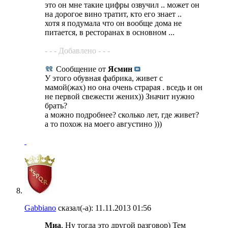
это он мне такие цифры озвучил .. может он
на дорогое вино тратит, кто его знает ..
хотя я подумала что он вообще дома не
питается, в ресторанах в основном ...
- - - Добавлено - - -
Сообщение от
Ясмин
У этого обувная фабрика, живет с
мамой(жах) но она очень страрая . вседь и он
не первой свежести жених)) Значит нужно
брать?
а можно подробнее? сколько лет, где живет?
а то похож на моего августино )))
Gabbiano
сказал(-а):
11.11.2013
01:56
Миа
, Ну тогда это другой разговор) Тем