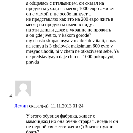
я общалась с итальянцем, он сказал на
продукты уходит в месяц 1000 евро ..живет
он с мамой и не особо шикует ..
не представляю как это на 200 евро жить в
месяц на продукты имею в виду..
на эти деньги даже в украине не прожить
a on gde jivet to, v kakom gorode?
my chasto skupaemsya v marketah v italii, u nas
na semyu is 3 chelovek maksimum 600 evro v
mesyac uhodit, ni v chem ne otkazivaem sebe. Ya
ne predstavlyayu daje chto na 1000 pokupayut,
pravda
Ясмин
сказал(-а):
11.11.2013
01:24
У этого обувная фабрика, живет с
мамой(жах) но она очень страрая . вседь и он
не первой свежести жених)) Значит нужно
брать?