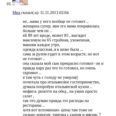
Миа
сказал(-а):
11.11.2013
02:04
не...мама у него вообще не готовит ..
женщина супер, мне его мама понравилась
больше чем он ..
ей 89 лет вроде, может 85 , выгядит
максимум на 65 стройная, ухоженная,
макияж каждое утро,
одежда классная..я в шоке была ...
сама за рулем ездит в этом возрасте, но вот
не готовит ..
она сказала мой сын прекрасно готовит- он и
правда пару раз что то готовил, но очень
скромно ..
я там чуть с голоду не умерла((
почитала про итальянское гостеприимство,
думала попробую итальянской кухни ..
нифига- ризотто на обед , на ужин просто
салат ,
так что думаю правда это расходы на
рестораны ..
хотя вот вспоминаю- цены там тоже не
сильно дорогие, тарелка с сыром и мясом- 7