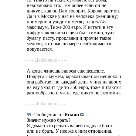
невозможно это. Тем более если он не
шикует, как он Вам говорит. Короче врет он.
Да и в Москве у нас на человека (женщину)
примерно и уходит в месяц тыщ 6-7-8
максимум. Те же 200 евро. И кстати в эту
цифру я включила еще и быт химию, туал
бумагу, пасту, прокладки и прочие такие
мелочи, которые по мере необходимости
покупаются.
- - - Добавлено - - -
А когда живешь вдвоем еще дешевле.
Подруга с мужем, зарабатывает он неплохо и
она работает не каждый день, у них на двоих
на еду уходит где-то 350 евро, тоже питаются
разнообразно и уж на еде никто не экономит.
- - - Добавлено - - -
Сообщение от
Ясмин
Значит нужно брать?
Я думаю это решать вашей подруге брать
или не брать. У нее же с ним отношения.