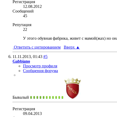
Регистрация
12.08.2012
Сообщений
45
Репутация
22
У этого обувная фабрика, живет с мамой(жах) но она
Ответить с цитированием
Вверх
▲
11.11.2013,
01:43
#5
Gabbiano
Просмотр профиля
Сообщения форума
Бывалый
Регистрация
09.04.2013