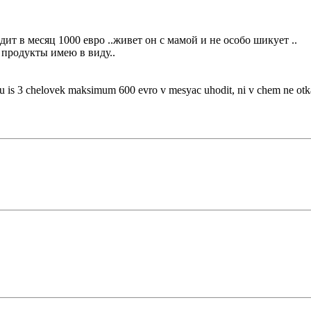
дит в месяц 1000 евро ..живет он с мамой и не особо шикует ..
а продукты имею в виду..
yu is 3 chelovek maksimum 600 evro v mesyac uhodit, ni v chem ne otk