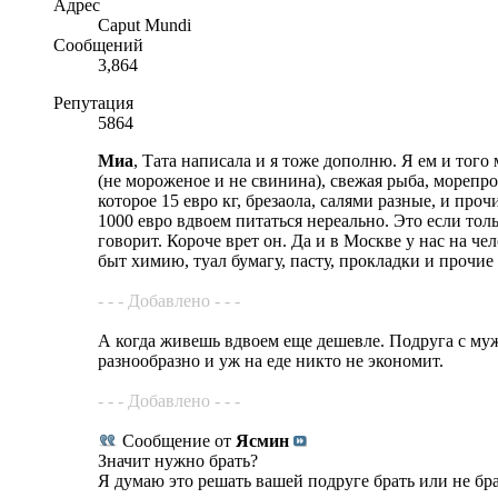
Адрес
Caput Mundi
Сообщений
3,864
Репутация
5864
Миа
, Тата написала и я тоже дополню. Я ем и того
(не мороженое и не свинина), свежая рыба, морепр
которое 15 евро кг, брезаола, салями разные, и про
1000 евро вдвоем питаться нереально. Это если тол
говорит. Короче врет он. Да и в Москве у нас на ч
быт химию, туал бумагу, пасту, прокладки и прочие
- - - Добавлено - - -
А когда живешь вдвоем еще дешевле. Подруга с муже
разнообразно и уж на еде никто не экономит.
- - - Добавлено - - -
Сообщение от
Ясмин
Значит нужно брать?
Я думаю это решать вашей подруге брать или не брат