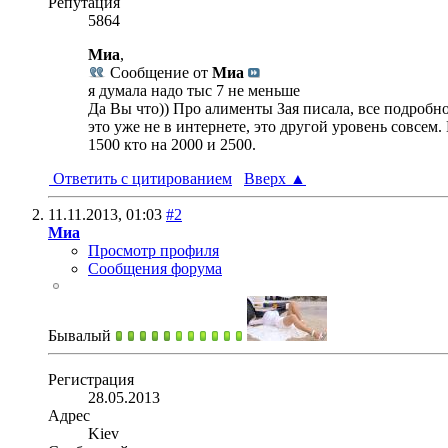
Репутация
5864
Миа
,
Сообщение от
Миа
я думала надо тыс 7 не меньше
Да Вы что)) Про алименты Зая писала, все подробно.
это уже не в интернете, это другой уровень совсем
1500 кто на 2000 и 2500.
Ответить с цитированием
Вверх
▲
11.11.2013,
01:03
#2
Миа
Просмотр профиля
Сообщения форума
Бывалый
Регистрация
28.05.2013
Адрес
Kiev