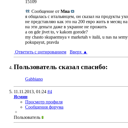
15109
Сообщение от
Миа
я общалась с итальянцем, он сказал на продукты ухо
не представляю как это на 200 евро жить в месяц н
на эти деньги даже в украине не прожить
a on gde jivet to, v kakom gorode?
my chasto skupaemsya v marketah v italii, u nas na sem
pokupayut, pravda
Ответить с цитированием
Вверх
▲
Пользователь сказал cпасибо:
Gabbiano
11.11.2013,
01:24
#4
Ясмин
Просмотр профиля
Сообщения форума
Пользователь