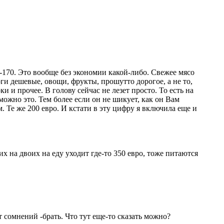
60-170. Это вообще без экономии какой-либо. Свежее мясо
ги дешевые, овощи, фрукты, прошутто дорогое, а не то,
и и прочее. В голову сейчас не лезет просто. То есть на
можно это. Тем более если он не шикует, как он Вам
. Те же 200 евро. И кстати в эту цифру я включила еще и
х на двоих на еду уходит где-то 350 евро, тоже питаются
т сомнений -брать. Что тут еще-то сказать можно?