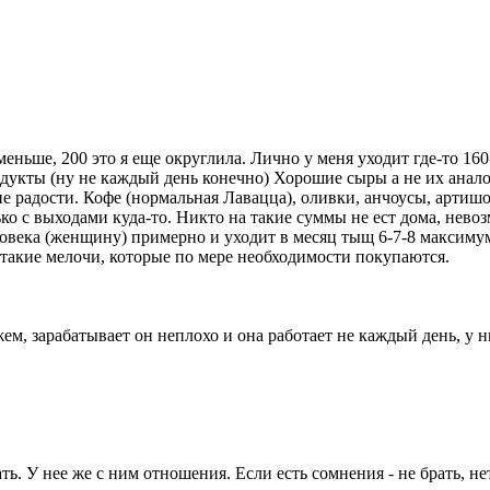
 меньше, 200 это я еще округлила. Лично у меня уходит где-то 1
одукты (ну не каждый день конечно) Хорошие сыры а не их анало
чие радости. Кофе (нормальная Лавацца), оливки, анчоусы, артишок
ько с выходами куда-то. Никто на такие суммы не ест дома, невоз
еловека (женщину) примерно и уходит в месяц тыщ 6-7-8 максимум
 такие мелочи, которые по мере необходимости покупаются.
м, зарабатывает он неплохо и она работает не каждый день, у ни
ь. У нее же с ним отношения. Если есть сомнения - не брать, не