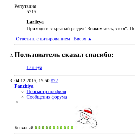
Репутация
5715
Larileya
Приходи в закрытый раздел" Знакомьтесь, это я". П
Ответить с цитированием
Вверх
▲
Пользователь сказал cпасибо:
Larileya
04.12.2015,
15:50
#72
Fanzhiya
Просмотр профиля
Сообщения форума
Бывалый