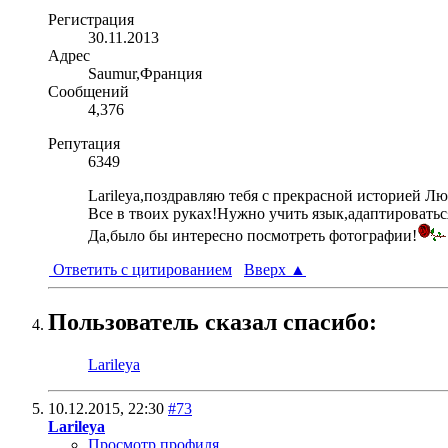
Регистрация
30.11.2013
Адрес
Saumur,Франция
Сообщений
4,376
Репутация
6349
Larileya,поздравляю тебя с прекрасной историей Л
Все в твоих руках!Нужно учить язык,адаптироватьс
Да,было бы интересно посмотреть фотографии!
Ответить с цитированием
Вверх
▲
Пользователь сказал cпасибо:
Larileya
10.12.2015,
22:30
#73
Larileya
Просмотр профиля