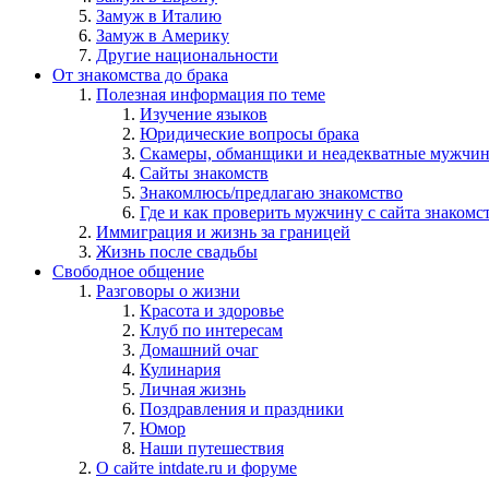
Замуж в Италию
Замуж в Америку
Другие национальности
От знакомства до брака
Полезная информация по теме
Изучение языков
Юридические вопросы брака
Скамеры, обманщики и неадекватные мужчи
Сайты знакомств
Знакомлюсь/предлагаю знакомство
Где и как проверить мужчину с сайта знакомс
Иммиграция и жизнь за границей
Жизнь после свадьбы
Свободное общение
Разговоры о жизни
Красота и здоровье
Клуб по интересам
Домашний очаг
Кулинария
Личная жизнь
Поздравления и праздники
Юмор
Наши путешествия
О сайте intdate.ru и форуме