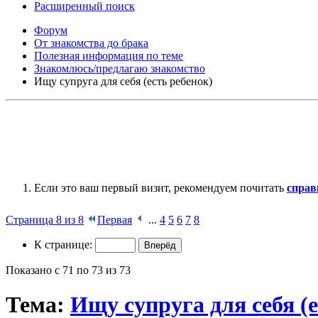
Расширенный поиск
Форум
От знакомства до брака
Полезная информация по теме
Знакомлюсь/предлагаю знакомство
Ищу супруга для себя (есть ребенок)
Если это ваш первый визит, рекомендуем почитать
справ
Страница 8 из 8
Первая
...
4
5
6
7
8
К странице:
Показано с 71 по 73 из 73
Тема:
Ищу супруга для себя (е