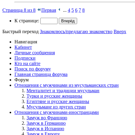
Страница 8 из 8
Первая
...
4
5
6
7
8
К странице:
Быстрый переход
Знакомлюсь/предлагаю знакомство
Вверх
Навигация
Кабинет
Личные сообщения
Подписки
Кто на сайте
Поиск по форуму
Главная страница форума
Форум
Отношения с мужчинами из мусульманских стран
Менталитет и традиции мусульман
Турки и русские женщины
Египтяне и русские женщины
Мусульмане из других стран
Отношения с мужчинами-иностранцами
Замуж во Францию
Замуж в Германию
Замуж в Испанию
Замуж в Европу