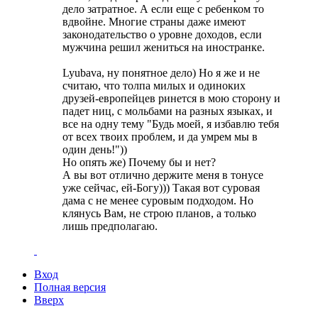
дело затратное. А если еще с ребенком то
вдвойне. Многие страны даже имеют
законодательство о уровне доходов, если
мужчина решил жениться на иностранке.
Lyubava, ну понятное дело) Но я же и не
считаю, что толпа милых и одиноких
друзей-европейцев ринется в мою сторону и
падет ниц, с мольбами на разных языках, и
все на одну тему "Будь моей, я избавлю тебя
от всех твоих проблем, и да умрем мы в
один день!"))
Но опять же) Почему бы и нет?
А вы вот отлично держите меня в тонусе
уже сейчас, ей-Богу))) Такая вот суровая
дама с не менее суровым подходом. Но
клянусь Вам, не строю планов, а только
лишь предполагаю.
Вход
Полная версия
Вверх