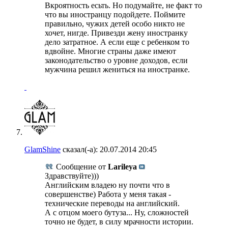
Вкроятность есьть. Но подумайте, не факт то
что вы иностранцу подойдете. Поймите
правильно, чужих детей особо никто не
хочет, нигде. Привезди жену иностранку
дело затратное. А если еще с ребенком то
вдвойне. Многие страны даже имеют
законодательство о уровне доходов, если
мужчина решил жениться на иностранке.
GlamShine
сказал(-а):
20.07.2014
20:45
Сообщение от
Larileya
Здравствуйте)))
Английским владею ну почти что в
совершенстве) Работа у меня такая -
технические переводы на английский.
А с отцом моего бутуза... Ну, сложностей
точно не будет, в силу мрачности истории.