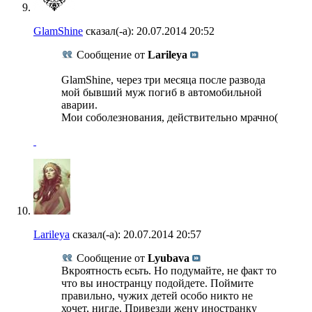
GlamShine
сказал(-а):
20.07.2014
20:52
Сообщение от
Larileya
GlamShine, через три месяца после развода
мой бывший муж погиб в автомобильной
аварии.
Мои соболезнования, действительно мрачно(
Larileya
сказал(-а):
20.07.2014
20:57
Сообщение от
Lyubava
Вкроятность есьть. Но подумайте, не факт то
что вы иностранцу подойдете. Поймите
правильно, чужих детей особо никто не
хочет, нигде. Привезди жену иностранку