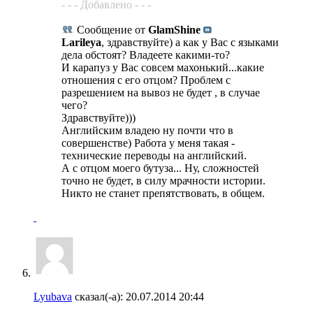
- - - Добавлено - - -
Сообщение от
GlamShine
Larileya
, здравствуйте) а как у Вас с языками
дела обстоят? Владеете какими-то?
И карапуз у Вас совсем махонький...какие
отношения с его отцом? Проблем с
разрешением на вывоз не будет , в случае
чего?
Здравствуйте)))
Английским владею ну почти что в
совершенстве) Работа у меня такая -
технические переводы на английский.
А с отцом моего бутуза... Ну, сложностей
точно не будет, в силу мрачности истории.
Никто не станет препятствовать, в общем.
Lyubava
сказал(-а):
20.07.2014
20:44