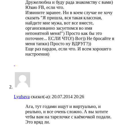
Дружелюбна и буду рада знакомству с вами)
Юзаю FB, если что.
Извините заранее. Ни в коем случае не хочу
сказать "Я пришла, вся такая классная,
найдите мне мужа, вот все вместе,
организованно засуетимся во имя
непонятной меня!") Просто как бы это
поточнее... ЕСЛИ ЧТО!) Вот)) Не бросайте в
меня тапки) Просто ну ВДРУГ?))
Еще раз пардон, если что. И всем хорошего
настроения)
Lyubava
сказал(-а):
20.07.2014
20:26
Ага, тут годами ищут и виртуально, и
реально, и все очень сложно. А вы хотите
чтбы вам на тарелочке с каёмочкой подали.
Это вряд ли.