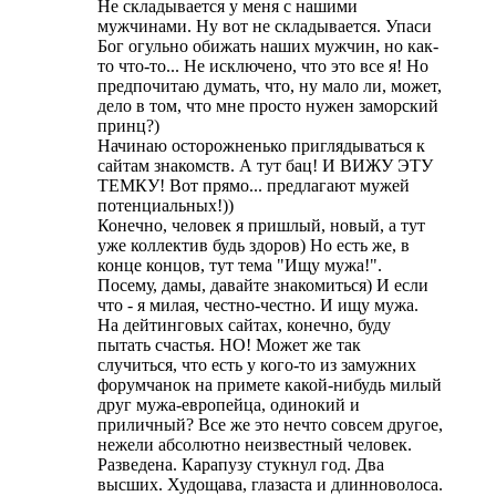
Не складывается у меня с нашими
мужчинами. Ну вот не складывается. Упаси
Бог огульно обижать наших мужчин, но как-
то что-то... Не исключено, что это все я! Но
предпочитаю думать, что, ну мало ли, может,
дело в том, что мне просто нужен заморский
принц?)
Начинаю осторожненько приглядываться к
сайтам знакомств. А тут бац! И ВИЖУ ЭТУ
ТЕМКУ! Вот прямо... предлагают мужей
потенциальных!))
Конечно, человек я пришлый, новый, а тут
уже коллектив будь здоров) Но есть же, в
конце концов, тут тема "Ищу мужа!".
Посему, дамы, давайте знакомиться) И если
что - я милая, честно-честно. И ищу мужа.
На дейтинговых сайтах, конечно, буду
пытать счастья. НО! Может же так
случиться, что есть у кого-то из замужних
форумчанок на примете какой-нибудь милый
друг мужа-европейца, одинокий и
приличный? Все же это нечто совсем другое,
нежели абсолютно неизвестный человек.
Разведена. Карапузу стукнул год. Два
высших. Худощава, глазаста и длинноволоса.