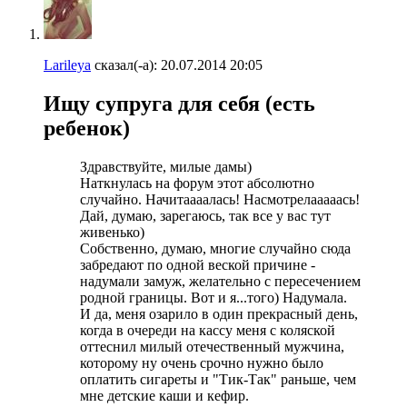
Larileya
сказал(-а):
20.07.2014
20:05
Ищу супруга для себя (есть
ребенок)
Здравствуйте, милые дамы)
Наткнулась на форум этот абсолютно
случайно. Начитаааалась! Насмотрелааааась!
Дай, думаю, зарегаюсь, так все у вас тут
живенько)
Собственно, думаю, многие случайно сюда
забредают по одной веской причине -
надумали замуж, желательно с пересечением
родной границы. Вот и я...того) Надумала.
И да, меня озарило в один прекрасный день,
когда в очереди на кассу меня с коляской
оттеснил милый отечественный мужчина,
которому ну очень срочно нужно было
оплатить сигареты и "Тик-Так" раньше, чем
мне детские каши и кефир.