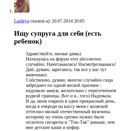
Larileya
сказал(-а):
20.07.2014
20:05
Ищу супруга для себя (есть
ребенок)
Здравствуйте, милые дамы)
Наткнулась на форум этот абсолютно
случайно. Начитаааалась! Насмотрелааааась!
Дай, думаю, зарегаюсь, так все у вас тут
живенько)
Собственно, думаю, многие случайно сюда
забредают по одной веской причине -
надумали замуж, желательно с пересечением
родной границы. Вот и я...того) Надумала.
И да, меня озарило в один прекрасный день,
когда в очереди на кассу меня с коляской
оттеснил милый отечественный мужчина,
которому ну очень срочно нужно было
оплатить сигареты и "Тик-Так" раньше, чем
мне детские каши и кефир.