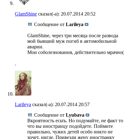
GlamShine
сказал(-а):
20.07.2014
20:52
Сообщение от
Larileya
GlamShine, через три месяца после развода
мой бывший муж погиб в автомобильной
аварии.
Мои соболезнования, действительно мрачно(
Larileya
сказал(-а):
20.07.2014
20:57
Сообщение от
Lyubava
Вкроятность есьть. Но подумайте, не факт то
что вы иностранцу подойдете. Поймите
правильно, чужих детей особо никто не
хочет, нигде. Привезди жену иностранку