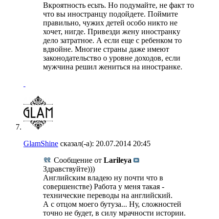
Вкроятность есьть. Но подумайте, не факт то
что вы иностранцу подойдете. Поймите
правильно, чужих детей особо никто не
хочет, нигде. Привезди жену иностранку
дело затратное. А если еще с ребенком то
вдвойне. Многие страны даже имеют
законодательство о уровне доходов, если
мужчина решил жениться на иностранке.
GlamShine
сказал(-а):
20.07.2014
20:45
Сообщение от
Larileya
Здравствуйте)))
Английским владею ну почти что в
совершенстве) Работа у меня такая -
технические переводы на английский.
А с отцом моего бутуза... Ну, сложностей
точно не будет, в силу мрачности истории.