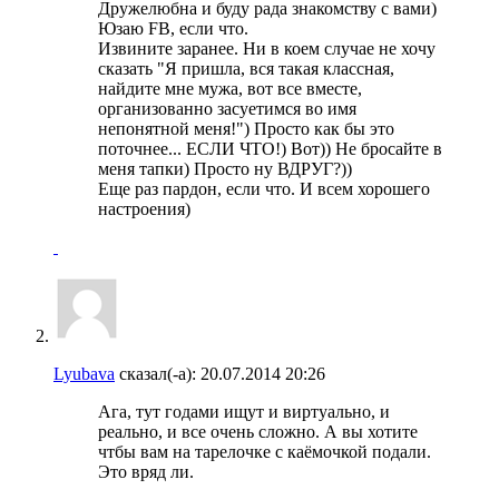
Дружелюбна и буду рада знакомству с вами)
Юзаю FB, если что.
Извините заранее. Ни в коем случае не хочу
сказать "Я пришла, вся такая классная,
найдите мне мужа, вот все вместе,
организованно засуетимся во имя
непонятной меня!") Просто как бы это
поточнее... ЕСЛИ ЧТО!) Вот)) Не бросайте в
меня тапки) Просто ну ВДРУГ?))
Еще раз пардон, если что. И всем хорошего
настроения)
Lyubava
сказал(-а):
20.07.2014
20:26
Ага, тут годами ищут и виртуально, и
реально, и все очень сложно. А вы хотите
чтбы вам на тарелочке с каёмочкой подали.
Это вряд ли.