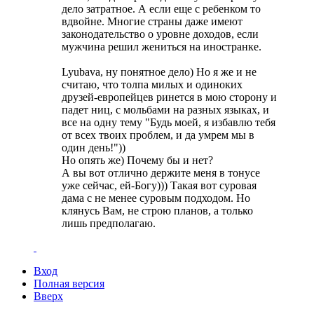
дело затратное. А если еще с ребенком то
вдвойне. Многие страны даже имеют
законодательство о уровне доходов, если
мужчина решил жениться на иностранке.
Lyubava, ну понятное дело) Но я же и не
считаю, что толпа милых и одиноких
друзей-европейцев ринется в мою сторону и
падет ниц, с мольбами на разных языках, и
все на одну тему "Будь моей, я избавлю тебя
от всех твоих проблем, и да умрем мы в
один день!"))
Но опять же) Почему бы и нет?
А вы вот отлично держите меня в тонусе
уже сейчас, ей-Богу))) Такая вот суровая
дама с не менее суровым подходом. Но
клянусь Вам, не строю планов, а только
лишь предполагаю.
Вход
Полная версия
Вверх