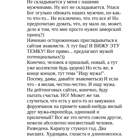
Не складывается у меня с нашими
мужчинами. Ну вот не складывается. Упаси
Бог огульно обижать наших мужчин, но как-
то что-то... Не исключено, что это все я! Но
предпочитаю думать, что, ну мало ли, может,
дело в том, что мне просто нужен заморский
принц?)
Начинаю осторожненько приглядываться к
сайтам знакомств. А тут бац! И ВИЖУ ЭТУ
ТЕМКУ! Вот прямо... предлагают мужей
потенциальных!))
Конечно, человек я пришлый, новый, а тут
уже коллектив будь здоров) Но есть же, в
конце концов, тут тема "Ищу мужа!".
Посему, дамы, давайте знакомиться) И если
что - я милая, честно-честно. И ищу мужа.
На дейтинговых сайтах, конечно, буду
пытать счастья. НО! Может же так
случиться, что есть у кого-то из замужних
форумчанок на примете какой-нибудь милый
друг мужа-европейца, одинокий и
приличный? Все же это нечто совсем другое,
нежели абсолютно неизвестный человек.
Разведена. Карапузу стукнул год. Два
высших. Худощава, глазаста и длинноволоса.