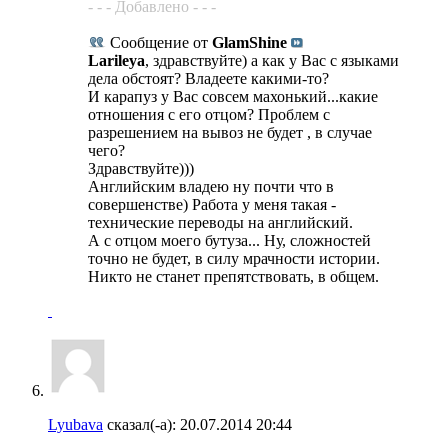
- - - Добавлено - - -
Сообщение от
GlamShine
Larileya
, здравствуйте) а как у Вас с языками
дела обстоят? Владеете какими-то?
И карапуз у Вас совсем махонький...какие
отношения с его отцом? Проблем с
разрешением на вывоз не будет , в случае
чего?
Здравствуйте)))
Английским владею ну почти что в
совершенстве) Работа у меня такая -
технические переводы на английский.
А с отцом моего бутуза... Ну, сложностей
точно не будет, в силу мрачности истории.
Никто не станет препятствовать, в общем.
Lyubava
сказал(-а):
20.07.2014
20:44