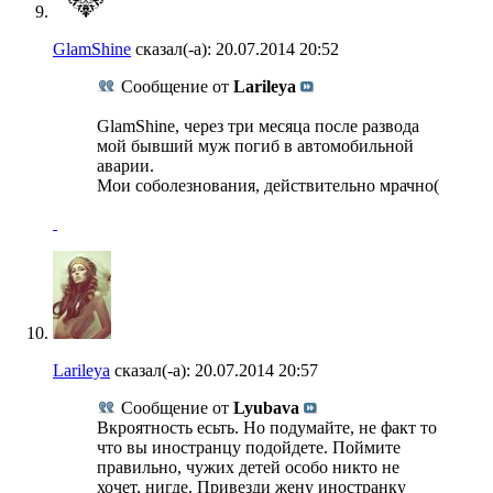
GlamShine
сказал(-а):
20.07.2014
20:52
Сообщение от
Larileya
GlamShine, через три месяца после развода
мой бывший муж погиб в автомобильной
аварии.
Мои соболезнования, действительно мрачно(
Larileya
сказал(-а):
20.07.2014
20:57
Сообщение от
Lyubava
Вкроятность есьть. Но подумайте, не факт то
что вы иностранцу подойдете. Поймите
правильно, чужих детей особо никто не
хочет, нигде. Привезди жену иностранку