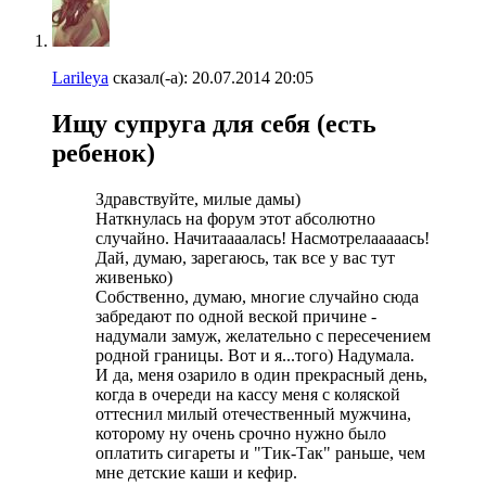
Larileya
сказал(-а):
20.07.2014
20:05
Ищу супруга для себя (есть
ребенок)
Здравствуйте, милые дамы)
Наткнулась на форум этот абсолютно
случайно. Начитаааалась! Насмотрелааааась!
Дай, думаю, зарегаюсь, так все у вас тут
живенько)
Собственно, думаю, многие случайно сюда
забредают по одной веской причине -
надумали замуж, желательно с пересечением
родной границы. Вот и я...того) Надумала.
И да, меня озарило в один прекрасный день,
когда в очереди на кассу меня с коляской
оттеснил милый отечественный мужчина,
которому ну очень срочно нужно было
оплатить сигареты и "Тик-Так" раньше, чем
мне детские каши и кефир.