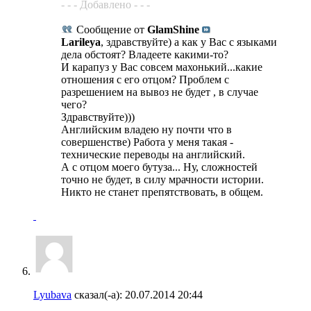
- - - Добавлено - - -
Сообщение от
GlamShine
Larileya
, здравствуйте) а как у Вас с языками
дела обстоят? Владеете какими-то?
И карапуз у Вас совсем махонький...какие
отношения с его отцом? Проблем с
разрешением на вывоз не будет , в случае
чего?
Здравствуйте)))
Английским владею ну почти что в
совершенстве) Работа у меня такая -
технические переводы на английский.
А с отцом моего бутуза... Ну, сложностей
точно не будет, в силу мрачности истории.
Никто не станет препятствовать, в общем.
Lyubava
сказал(-а):
20.07.2014
20:44