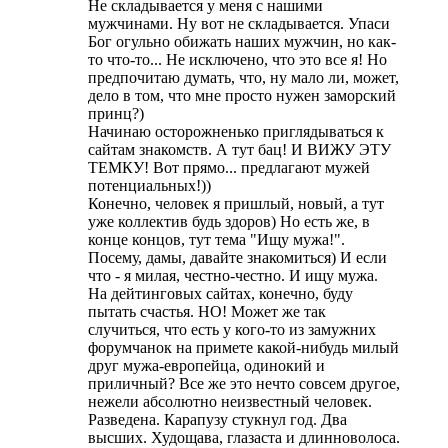
Не складывается у меня с нашими
мужчинами. Ну вот не складывается. Упаси
Бог огульно обижать наших мужчин, но как-
то что-то... Не исключено, что это все я! Но
предпочитаю думать, что, ну мало ли, может,
дело в том, что мне просто нужен заморский
принц?)
Начинаю осторожненько приглядываться к
сайтам знакомств. А тут бац! И ВИЖУ ЭТУ
ТЕМКУ! Вот прямо... предлагают мужей
потенциальных!))
Конечно, человек я пришлый, новый, а тут
уже коллектив будь здоров) Но есть же, в
конце концов, тут тема "Ищу мужа!".
Посему, дамы, давайте знакомиться) И если
что - я милая, честно-честно. И ищу мужа.
На дейтинговых сайтах, конечно, буду
пытать счастья. НО! Может же так
случиться, что есть у кого-то из замужних
форумчанок на примете какой-нибудь милый
друг мужа-европейца, одинокий и
приличный? Все же это нечто совсем другое,
нежели абсолютно неизвестный человек.
Разведена. Карапузу стукнул год. Два
высших. Худощава, глазаста и длинноволоса.