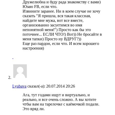
Дружелюбна и буду рада знакомству с вами)
Юзаю FB, если что.
Извините заранее. Ни в коем случае не хочу
сказать "Я пришла, вся такая классная,
найдите мне мужа, вот все вместе,
организованно засуетимся во имя
непонятной меня!") Просто как бы это
поточнее... ЕСЛИ ЧТО!) Вот)) Не бросайте в
меня тапки) Просто ну ВДРУГ?))
Еще раз пардон, если что. И всем хорошего
настроения)
Lyubava
сказал(-а):
20.07.2014
20:26
Ага, тут годами ищут и виртуально, и
реально, и все очень сложно. А вы хотите
чтбы вам на тарелочке с каёмочкой подали.
Это вряд ли.