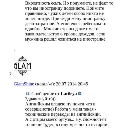
Вкроятность есьть. Но подумайте, не факт то
что вы иностранцу подойдете. Поймите
правильно, чужих детей особо никто не
хочет, нигде. Привезди жену иностранку
дело затратное. А если еще с ребенком то
вдвойне. Многие страны даже имеют
законодательство о уровне доходов, если
мужчина решил жениться на иностранке.
GlamShine
сказал(-а):
20.07.2014
20:45
Сообщение от
Larileya
Здравствуйте)))
Английским владею ну почти что в
совершенстве) Работа у меня такая -
технические переводы на английский.
А с отцом моего бутуза... Ну, сложностей
точно не будет, в силу мрачности истории.