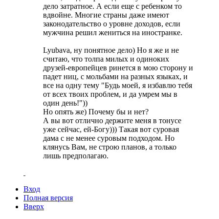
дело затратное. А если еще с ребенком то
вдвойне. Многие страны даже имеют
законодательство о уровне доходов, если
мужчина решил жениться на иностранке.
Lyubava, ну понятное дело) Но я же и не
считаю, что толпа милых и одиноких
друзей-европейцев ринется в мою сторону и
падет ниц, с мольбами на разных языках, и
все на одну тему "Будь моей, я избавлю тебя
от всех твоих проблем, и да умрем мы в
один день!"))
Но опять же) Почему бы и нет?
А вы вот отлично держите меня в тонусе
уже сейчас, ей-Богу))) Такая вот суровая
дама с не менее суровым подходом. Но
клянусь Вам, не строю планов, а только
лишь предполагаю.
Вход
Полная версия
Вверх