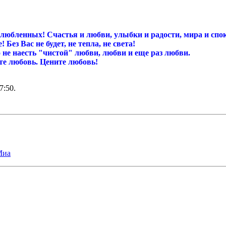
бленных! Счастья и любви, улыбки и радости, мира и спокой
ез Вас не будет, не тепла, не света!
 не наесть "чистой" любви, любви и еще раз любви.
ите любовь. Цените любовь!
7:50
.
Миа