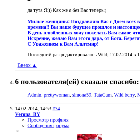
да тута Я:)) Как же я без Вас теперь:)
Милые женщины! Поздравляю Вас с Днем всех влю
времена!! Вы наше будущее прошлое и настоящее! Б
В день влюбленных хочу пожелать Вам самое что
Искренне, желаю Вам этого дара, от Бога. Берег
С Уважением к Вам Альтемир!
Последний раз редактировалось Wild; 17.02.2014 в
1
Вверх
▲
6 пользователя(ей) сказали cпасибо:
Admin
,
prettywoman
,
simona59
,
TataCam
,
Wild berry
,
14.02.2014,
14:53
#34
Verona_BY
Просмотр профиля
Сообщения форума