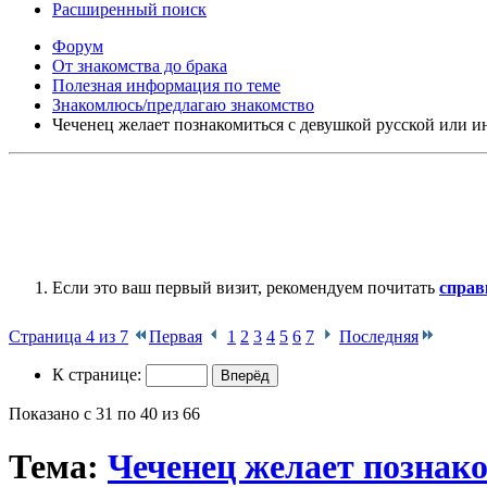
Расширенный поиск
Форум
От знакомства до брака
Полезная информация по теме
Знакомлюсь/предлагаю знакомство
Чеченец желает познакомиться с девушкой русской или 
Если это ваш первый визит, рекомендуем почитать
справ
Страница 4 из 7
Первая
1
2
3
4
5
6
7
Последняя
К странице:
Показано с 31 по 40 из 66
Тема:
Чеченец желает познак