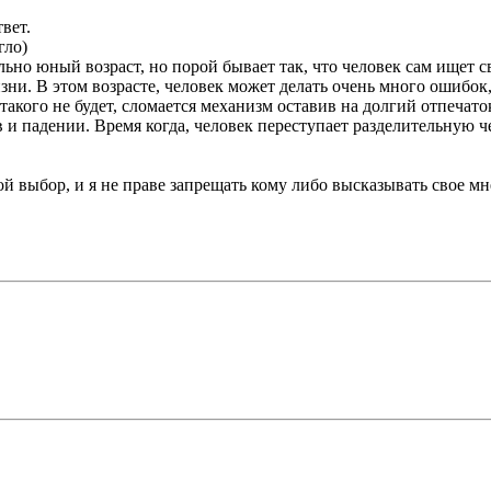
вет.
гло)
ительно юный возраст, но порой бывает так, что человек сам ище
и. В этом возрасте, человек может делать очень много ошибок, 
акого не будет, сломается механизм оставив на долгий отпечато
 и падении. Время когда, человек переступает разделительную 
вой выбор, и я не праве запрещать кому либо высказывать свое мн