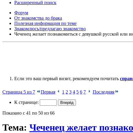
Расширенный поиск
Форум
От знакомства до брака
Полезная информация по теме
Знакомлюсь/предлагаю знакомство
Чеченец желает познакомиться с девушкой русской или 
Если это ваш первый визит, рекомендуем почитать
справ
Страница 5 из 7
Первая
1
2
3
4
5
6
7
Последняя
К странице:
Показано с 41 по 50 из 66
Тема:
Чеченец желает познак