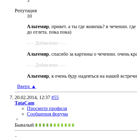
3
Репутация
10
Альтемир
, привет. а ты где живешь? в чечении. гд
до отлета. пока пока)
- - - Добавлено - - -
Альтемир
, спасибо за картины о чечении. очень кр
- - - Добавлено - - -
Альтемир
, я очень буду надеяться на нашей встре
Вверх
▲
20.02.2014,
12:37
#55
TataCam
Просмотр профиля
Сообщения форума
Бывалый