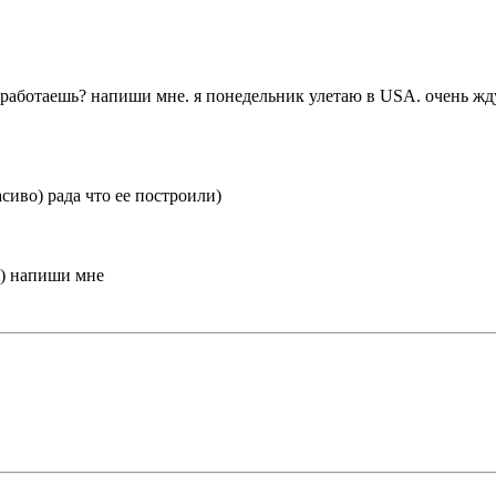
е работаешь? напиши мне. я понедельник улетаю в USA. очень жду
асиво) рада что ее построили)
чи) напиши мне