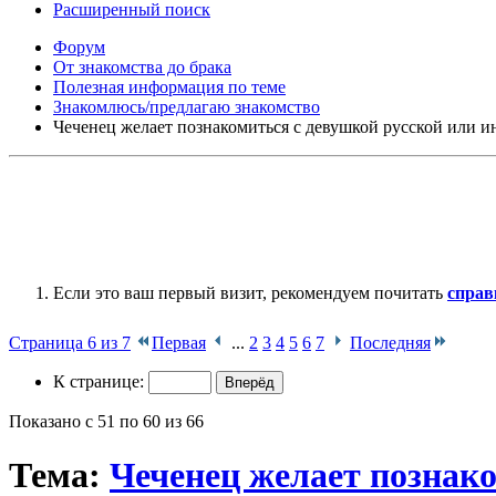
Расширенный поиск
Форум
От знакомства до брака
Полезная информация по теме
Знакомлюсь/предлагаю знакомство
Чеченец желает познакомиться с девушкой русской или 
Если это ваш первый визит, рекомендуем почитать
справ
Страница 6 из 7
Первая
...
2
3
4
5
6
7
Последняя
К странице:
Показано с 51 по 60 из 66
Тема:
Чеченец желает познак