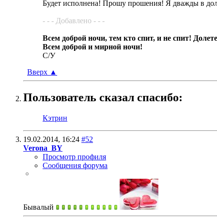
Будет исполнена! Прошу прошения! Я дважды в дол
- - - Добавлено - - -
Всем доброй ночи, тем кто спит, и не спит! Долет
Всем доброй и мирной ночи!
С/У
Вверх
▲
Пользователь сказал cпасибо:
Кэтрин
19.02.2014,
16:24
#52
Verona_BY
Просмотр профиля
Сообщения форума
Бывалый