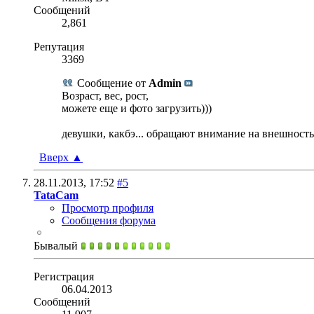
Сообщений
2,861
Репутация
3369
Сообщение от
Admin
Возраст, вес, рост,
можете еще и фото загрузить)))
девушки, какбэ... обращают внимание на внешност
Вверх
▲
28.11.2013,
17:52
#5
TataCam
Просмотр профиля
Сообщения форума
Бывалый
Регистрация
06.04.2013
Сообщений