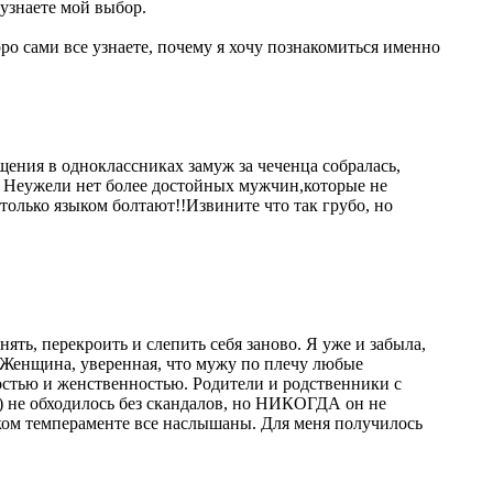
 узнаете мой выбор.
оро сами все узнаете, почему я хочу познакомиться именно
щения в одноклассниках замуж за чеченца собралась,
!! Неужели нет более достойных мужчин,которые не
и только языком болтают!!Извините что так грубо, но
ять, перекроить и слепить себя заново. Я уже и забыла,
я Женщина, уверенная, что мужу по плечу любые
стью и женственностью. Родители и родственники с
)) не обходилось без скандалов, но НИКОГДА он не
зском темпераменте все наслышаны. Для меня получилось