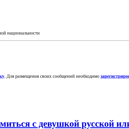
иной национальности
ку
. Для размещения своих сообщений необходимо
зарегистриро
омиться с девушкой русской ил