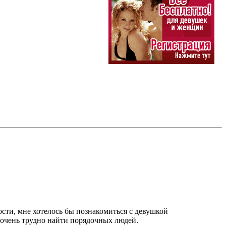
ости, мне хотелось бы познакомиться с девушкой
очень трудно найти порядочных людей.