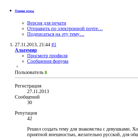
Опции темы
Версия для печати
Отправить по электронной почте…
Подписаться на эту тему…
27.11.2013,
21:44
#1
Альтемир
Просмотр профиля
Сообщения форума
Пользователь
Регистрация
27.11.2013
Сообщений
30
Репутация
42
Решил создать тему для знакомства с девушками. Х
приятной внешностью, желательно русской, для об