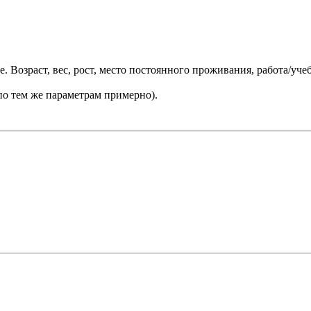
е. Возраст, вес, рост, место постоянного проживания, работа/учеб
по тем же параметрам примерно).