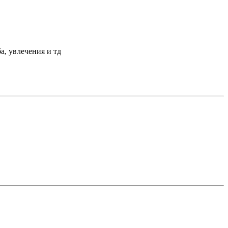
а, увлечения и тд