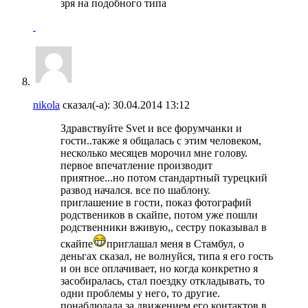
зря на подобного типа
nikola
сказал(-а):
30.04.2014
13:12
Здравствуйте Svet и все форумчанки и
гости..также я общалась с этим человеком,
несколько месяцев морочил мне голову.
первое впечатление производит
приятное...но потом стандартный турецкий
развод начался. все по шаблону.
приглашение в гости, показ фотографий
родствеников в скайпе, потом уже пошли
родственники вживую,, сестру показывал в
скайпе
приглашал меня в Стамбул, о
деньгах сказал, не волнуйся, типа я его гость
и он все оплачивает, но когда конкретно я
засобиралась, стал поездку откладывать, то
одни проблемы у него, то другие.
понаблюдала за движением его контактов в