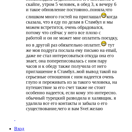
скайпе, утром 5 человек, в обед 3, к вечеру 6
и такое обновление постоянно..поняла,что
слишком много гостей на приглашал
когда
сказала, что я еду по делам в Стамбул и мы
можем встретится, очень обрадовался,
потому что сейчас у него все плохо с
работой и он не может мне оплатить поездку,
но в другой раз обязательно оплатит.
тут
же моя подруга послала ему письмо на email,
даже не стал интересоваться откуда она его
знает, она попереписовалась с ним пару
часов и к обеду также получила от него
приглашение в Стамбул..мой вывод такой на
серьезные отношения с ним надеется очень
глупо и переживать из за такого человека, на
путешествие за его счет также не стоит
особенно надеется, если кому это интересно.
обычный турецкий разводила и халявщик. я
удалила все его контакты и забыла о его
существование,чего и вам Svet желаю
Вход