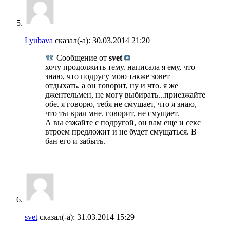
Lyubava
сказал(-а):
30.03.2014
21:20
Сообщение от
svet
хочу продолжить тему. написала я ему, что
знаю, что подругу мою также зовет
отдыхать. а он говорит, ну и что. я же
джентельмен, не могу выбирать...приезжайте
обе. я говорю, тебя не смущает, что я знаю,
что ты врал мне. говорит, не смущает.
А вы езжайте с подругой, он вам еще и секс
втроем предложит и не будет смущаться. В
бан его и забыть.
svet
сказал(-а):
31.03.2014
15:29