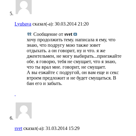
Lyubava
сказал(-а):
30.03.2014
21:20
Сообщение от
svet
хочу продолжить тему. написала я ему, что
знаю, что подругу мою также зовет
отдыхать. а он говорит, ну и что. я же
джентельмен, не могу выбирать...приезжайте
обе. я говорю, тебя не смущает, что я знаю,
что ты врал мне. говорит, не смущает.
А вы езжайте с подругой, он вам еще и секс
втроем предложит и не будет смущаться. В
бан его и забыть.
svet
сказал(-а):
31.03.2014
15:29