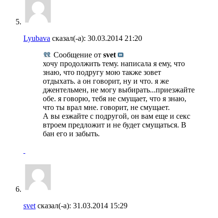
Lyubava
сказал(-а):
30.03.2014
21:20
Сообщение от
svet
хочу продолжить тему. написала я ему, что
знаю, что подругу мою также зовет
отдыхать. а он говорит, ну и что. я же
джентельмен, не могу выбирать...приезжайте
обе. я говорю, тебя не смущает, что я знаю,
что ты врал мне. говорит, не смущает.
А вы езжайте с подругой, он вам еще и секс
втроем предложит и не будет смущаться. В
бан его и забыть.
svet
сказал(-а):
31.03.2014
15:29