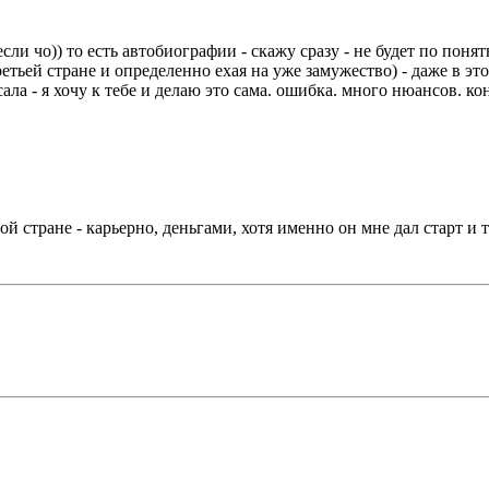
 если чо)) то есть автобиографии - скажу сразу - не будет по пон
третьей стране и определенно ехая на уже замужество) - даже в эт
а - я хочу к тебе и делаю это сама. ошибка. много нюансов. кон
ой стране - карьерно, деньгами, хотя именно он мне дал старт и т