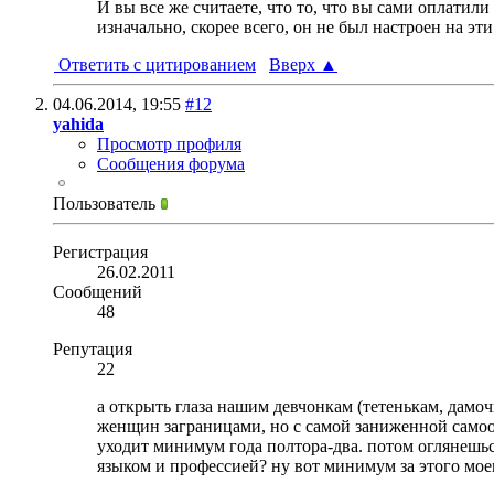
И вы все же считаете, что то, что вы сами оплатил
изначально, скорее всего, он не был настроен на эт
Ответить с цитированием
Вверх
▲
04.06.2014,
19:55
#12
yahida
Просмотр профиля
Сообщения форума
Пользователь
Регистрация
26.02.2011
Сообщений
48
Репутация
22
а открыть глаза нашим девчонкам (тетенькам, дамоч
женщин заграницами, но с самой заниженной самооц
уходит минимум года полтора-два. потом оглянешься 
языком и профессией? ну вот минимум за этого мое