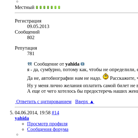
Местный
Регистрация
09.05.2013
Сообщений
802
Репутация
781
Сообщение от
yahida
я - да, сумбурно, потому как, чтобы не определили,
Да не, автобиографии нам не надо.
Расскажите, 
Ну у меня лично желания оплатить самой билет не 
А еще от чего хотелось бы предостеречь наших жен
Ответить с цитированием
Вверх
▲
04.06.2014,
19:58
#14
yahida
Просмотр профиля
Сообщения форума