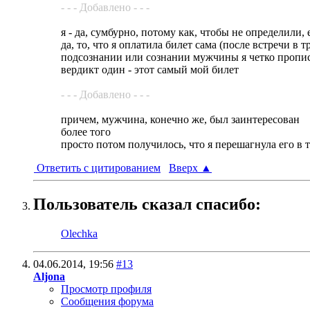
- - - Добавлено - - -
я - да, сумбурно, потому как, чтобы не определили,
да, то, что я оплатила билет сама (после встречи в 
подсознании или сознании мужчины я четко прописал
вердикт один - этот самый мой билет
- - - Добавлено - - -
причем, мужчина, конечно же, был заинтересован
более того
просто потом получилось, что я перешагнула его в т
Ответить с цитированием
Вверх
▲
Пользователь сказал cпасибо:
Olechka
04.06.2014,
19:56
#13
Aljona
Просмотр профиля
Сообщения форума