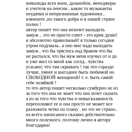
инвалиды всех воен, дальнобои, менеджеры
и учителя на пенсии , какие то музыканты
неудачки и непризнанные художники..
извините ,но такого добра и в нашей стране
полно !
автор пишет что она нехочет выходить
замуж .. это не просто совет - это крик души!
и абсолютно правильный! я только сегодня
утром подумала.. а оно мне надо выходить
замуж , что бы трястись над браком что бы
не распался, что бы муж меня изучил от и до
и уже жил со мной как сосед.. чувства
угасают, что там скрывать ! так что гораздо
лучше, умнее и выгоднее быть любимой но
СВОБОДНОЙ женщиной! т. е. быть самой
себе хозяйкой !
то что автор пишет несколько сумбурно не из
за того что она не знает что она хочет сказать
а из за того что чувства и невысказанность
переполняют ее и она просто не может все
разложить четко по плану . но это не страно..
из всего написаного сказано действительно
много полезного. поэтому лично я автору
благодарна!