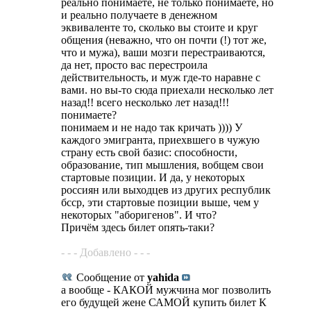
реально понимаете, не только понимаете, но
и реально получаете в денежном
эквиваленте то, сколько вы стоите и круг
общения (неважно, что он почти (!) тот же,
что и мужа), ваши мозги перестраиваются,
да нет, просто вас перестроила
действительность, и муж где-то наравне с
вами. но вы-то сюда приехали несколько лет
назад!! всего несколько лет назад!!!
понимаете?
понимаем и не надо так кричать )))) У
каждого эмигранта, приехвшего в чужую
страну есть свой базис: способности,
образование, тип мышления, вобщем свои
стартовые позиции. И да, у некоторых
россиян или выходцев из других республик
бсср, эти стартовые позиции выше, чем у
некоторых "аборигенов". И что?
Причём здесь билет опять-таки?
- - - Добавлено - - -
Сообщение от
yahida
а вообще - КАКОЙ мужчина мог позволить
его будущей жене САМОЙ купить билет К