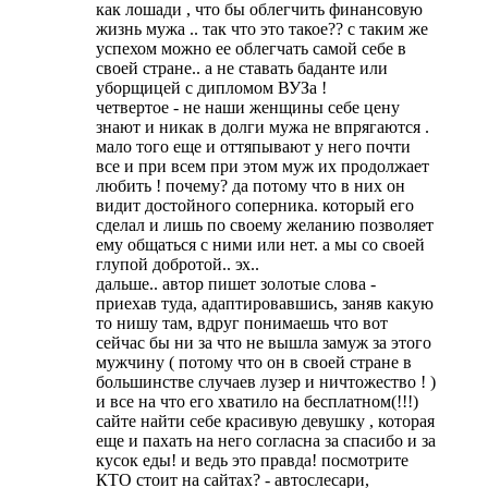
как лошади , что бы облегчить финансовую
жизнь мужа .. так что это такое?? с таким же
успехом можно ее облегчать самой себе в
своей стране.. а не ставать баданте или
уборщицей с дипломом ВУЗа !
четвертое - не наши женщины себе цену
знают и никак в долги мужа не впрягаются .
мало того еще и оттяпывают у него почти
все и при всем при этом муж их продолжает
любить ! почему? да потому что в них он
видит достойного соперника. который его
сделал и лишь по своему желанию позволяет
ему общаться с ними или нет. а мы со своей
глупой добротой.. эх..
дальше.. автор пишет золотые слова -
приехав туда, адаптировавшись, заняв какую
то нишу там, вдруг понимаешь что вот
сейчас бы ни за что не вышла замуж за этого
мужчину ( потому что он в своей стране в
большинстве случаев лузер и ничтожество ! )
и все на что его хватило на бесплатном(!!!)
сайте найти себе красивую девушку , которая
еще и пахать на него согласна за спасибо и за
кусок еды! и ведь это правда! посмотрите
КТО стоит на сайтах? - автослесари,