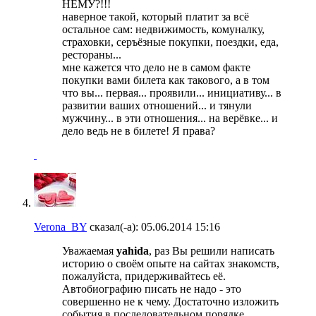
НЕМУ?!!!
наверное такой, который платит за всё
остальное сам: недвижимость, комуналку,
страховки, серъёзные покупки, поездки, еда,
рестораны...
мне кажется что дело не в самом факте
покупки вами билета как такового, а в том
что вы... первая... проявили... инициативу... в
развитии ваших отношений... и тянули
мужчину... в эти отношения... на верёвке... и
дело ведь не в билете! Я права?
Verona_BY
сказал(-а):
05.06.2014
15:16
Уважаемая
yahida
, раз Вы решили написать
историю о своём опыте на сайтах знакомств,
пожалуйста, придерживайтесь её.
Автобиографию писать не надо - это
совершенно не к чему. Достаточно изложить
события в последовательном порядке,