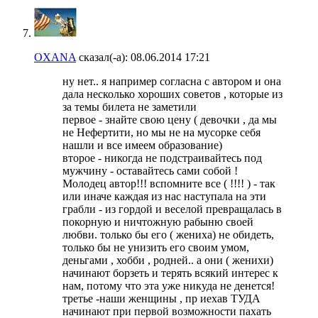
OXANA
сказал(-а):
08.06.2014
17:21
ну нет.. я например согласна с автором и она
дала несколько хороших советов , которые из
за темы билета не заметили
первое - знайте свою цену ( девочки , да мы
не Нефертити, но мы не на мусорке себя
нашли и все имеем образование)
второе - никогда не подстраивайтесь под
мужчину - оставайтесь сами собой !
Молодец автор!!! вспомните все ( !!!! ) - так
или иначе каждая из нас наступала на эти
грабли - из гордой и веселой превращалась в
покорную и ничтожную рабыню своей
любви. только бы его ( жениха) не обидеть,
только бы не унизить его своим умом,
деньгами , хобби , родней.. а они ( женихи)
начинают борзеть и терять всякий интерес к
нам, потому что эта уже никуда не денется!
третье -наши женщины , пр иехав ТУДА
начинают при первой возможности пахать