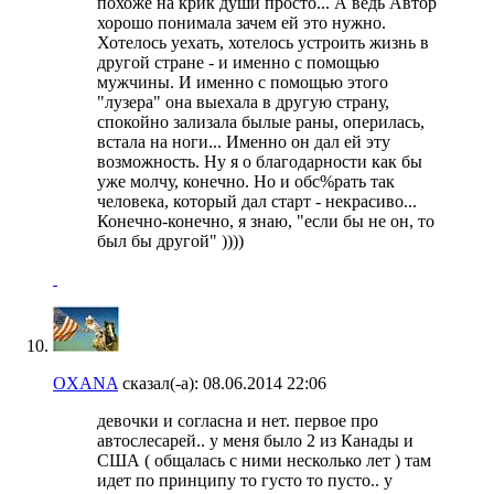
похоже на крик души просто... А ведь Автор
хорошо понимала зачем ей это нужно.
Хотелось уехать, хотелось устроить жизнь в
другой стране - и именно с помощью
мужчины. И именно с помощью этого
"лузера" она выехала в другую страну,
спокойно зализала былые раны, оперилась,
встала на ноги... Именно он дал ей эту
возможность. Ну я о благодарности как бы
уже молчу, конечно. Но и обс%рать так
человека, который дал старт - некрасиво...
Конечно-конечно, я знаю, "если бы не он, то
был бы другой" ))))
OXANA
сказал(-а):
08.06.2014
22:06
девочки и согласна и нет. первое про
автослесарей.. у меня было 2 из Канады и
США ( общалась с ними несколько лет ) там
идет по принципу то густо то пусто.. у