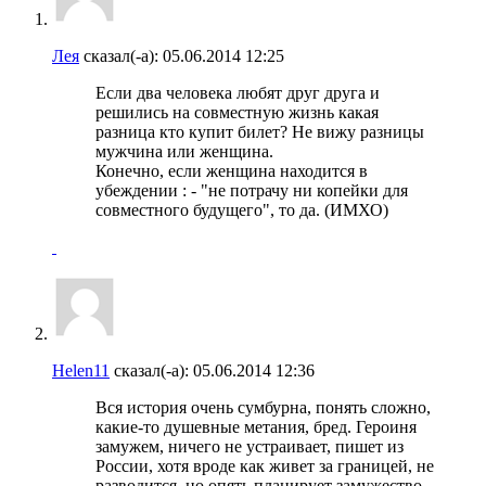
Лея
сказал(-а):
05.06.2014
12:25
Если два человека любят друг друга и
решились на совместную жизнь какая
разница кто купит билет? Не вижу разницы
мужчина или женщина.
Конечно, если женщина находится в
убеждении : - "не потрачу ни копейки для
совместного будущего", то да. (ИМХО)
Helen11
сказал(-а):
05.06.2014
12:36
Вся история очень сумбурна, понять сложно,
какие-то душевные метания, бред. Героиня
замужем, ничего не устраивает, пишет из
России, хотя вроде как живет за границей, не
разводится, но опять планирует замужество,