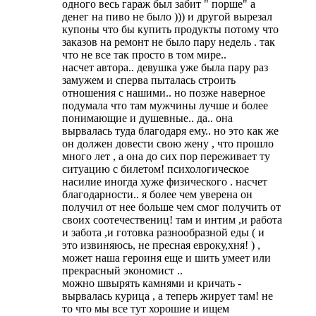
одного весь гараж был забит " порше" а
денег на пиво не было ))) и другой вырезал
купоны что бы купить продукты потому что
заказов на ремонт не было пару недель . так
что не все так просто в том мире..
насчет автора.. девушка уже была пару раз
замужем и сперва пыталась строить
отношения с нашими.. но позже наверное
подумала что там мужчины лучше и более
понимающие и душевные.. да.. она
вырвалась туда благодаря ему.. но это как же
он должен довести свою жену , что прошло
много лет , а она до сих пор переживает ту
ситуацию с билетом! психологическое
насилие иногда хуже физического . насчет
благодарности.. я более чем уверена он
получил от нее больше чем смог получить от
своих соотечествениц! там и интим ,и работа
и забота ,и готовка разнообразной еды ( и
это извиняюсь, не пресная евроку,хня! ) ,
может наша героиня еще и шить умеет или
прекрасный экономист ..
можно швырять камнями и кричать -
вырвалась курица , а теперь жирует там! не
то что мы все тут хорошие и ищем