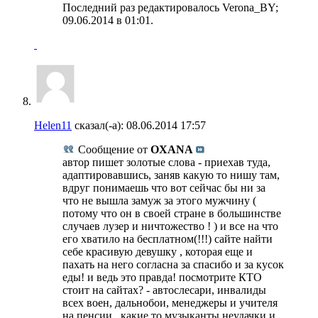
Последний раз редактировалось Verona_BY;
09.06.2014 в
01:01
.
Helen11
сказал(-а):
08.06.2014
17:57
Сообщение от
OXANA
автор пишет золотые слова - приехав туда,
адаптировавшись, заняв какую то нишу там,
вдруг понимаешь что вот сейчас бы ни за
что не вышла замуж за этого мужчину (
потому что он в своей стране в большинстве
случаев лузер и ничтожество ! ) и все на что
его хватило на бесплатном(!!!) сайте найти
себе красивую девушку , которая еще и
пахать на него согласна за спасибо и за кусок
еды! и ведь это правда! посмотрите КТО
стоит на сайтах? - автослесари, инвалиды
всех воен, дальнобои, менеджеры и учителя
на пенсии , какие то музыканты неудачки и