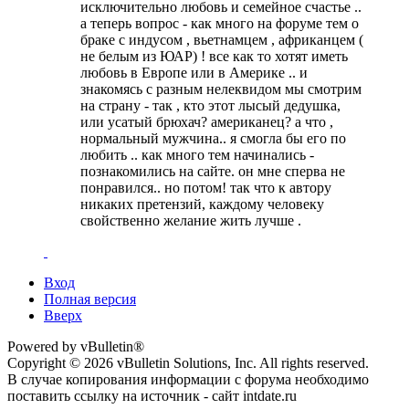
исключительно любовь и семейное счастье ..
а теперь вопрос - как много на форуме тем о
браке с индусом , вьетнамцем , африканцем (
не белым из ЮАР) ! все как то хотят иметь
любовь в Европе или в Америке .. и
знакомясь с разным нелеквидом мы смотрим
на страну - так , кто этот лысый дедушка,
или усатый брюхач? американец? а что ,
нормальный мужчина.. я смогла бы его по
любить .. как много тем начинались -
познакомились на сайте. он мне сперва не
понравился.. но потом! так что к автору
никаких претензий, каждому человеку
свойственно желание жить лучше .
Вход
Полная версия
Вверх
Powered by vBulletin®
Copyright © 2026 vBulletin Solutions, Inc. All rights reserved.
В случае копирования информации с форума необходимо
поставить ссылку на источник - сайт intdate.ru