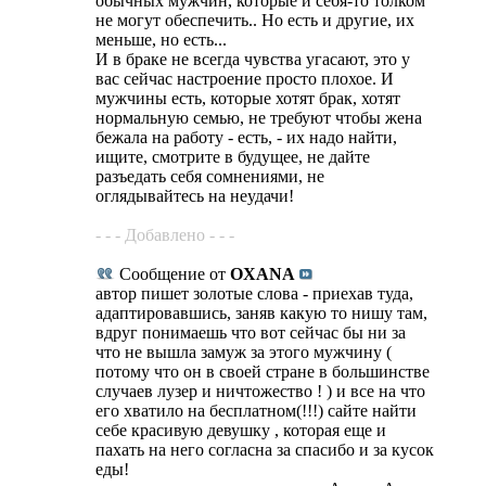
обычных мужчин, которые и себя-то толком
не могут обеспечить.. Но есть и другие, их
меньше, но есть...
И в браке не всегда чувства угасают, это у
вас сейчас настроение просто плохое. И
мужчины есть, которые хотят брак, хотят
нормальную семью, не требуют чтобы жена
бежала на работу - есть, - их надо найти,
ищите, смотрите в будущее, не дайте
разъедать себя сомнениями, не
оглядывайтесь на неудачи!
- - - Добавлено - - -
Сообщение от
OXANA
автор пишет золотые слова - приехав туда,
адаптировавшись, заняв какую то нишу там,
вдруг понимаешь что вот сейчас бы ни за
что не вышла замуж за этого мужчину (
потому что он в своей стране в большинстве
случаев лузер и ничтожество ! ) и все на что
его хватило на бесплатном(!!!) сайте найти
себе красивую девушку , которая еще и
пахать на него согласна за спасибо и за кусок
еды!