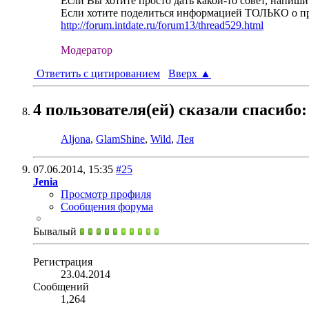
Если Вы хотите просто дать какой-то совет, напиши
Если хотите поделиться информацией ТОЛЬКО о при
http://forum.intdate.ru/forum13/thread529.html
Модератор
Ответить с цитированием
Вверх
▲
4 пользователя(ей) сказали cпасибо:
Aljona
,
GlamShine
,
Wild
,
Лея
07.06.2014,
15:35
#25
Jenia
Просмотр профиля
Сообщения форума
Бывалый
Регистрация
23.04.2014
Сообщений
1,264