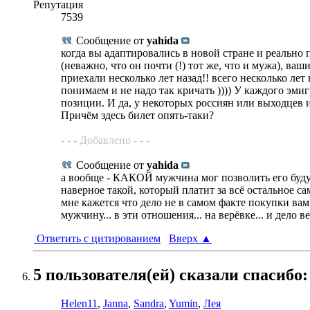
Репутация
7539
Сообщение от
yahida
когда вы адаптировались в новой стране и реально 
(неважно, что он почти (!) тот же, что и мужа), ва
приехали несколько лет назад!! всего несколько лет 
понимаем и не надо так кричать )))) У каждого эми
позиции. И да, у некоторых россиян или выходцев 
Причём здесь билет опять-таки?
- - - Добавлено - - -
Сообщение от
yahida
а вообще - КАКОЙ мужчина мог позволить его бу
наверное такой, который платит за всё остальное са
мне кажется что дело не в самом факте покупки вами 
мужчину... в эти отношения... на верёвке... и дело в
Ответить с цитированием
Вверх
▲
5 пользователя(ей) сказали cпасибо:
Helen11
,
Janna
,
Sandra
,
Yumin
,
Лея