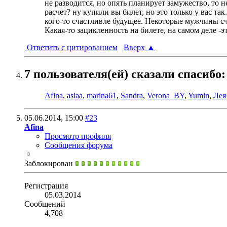
не разводится, но опять планирует замужество, то
расчет? ну купили вы билет, но это только у вас та
кого-то счастливле будущее. Некоторые мужчины счи
Какая-то зацикленность на билете, на самом деле -э
Ответить с цитированием
Вверх
▲
7 пользователя(ей) сказали cпасибо:
Afina
,
asiaa
,
marina61
,
Sandra
,
Verona_BY
,
Yumin
,
Лея
05.06.2014,
15:00
#23
Afina
Просмотр профиля
Сообщения форума
Заблокирован
Регистрация
05.03.2014
Сообщений
4,708