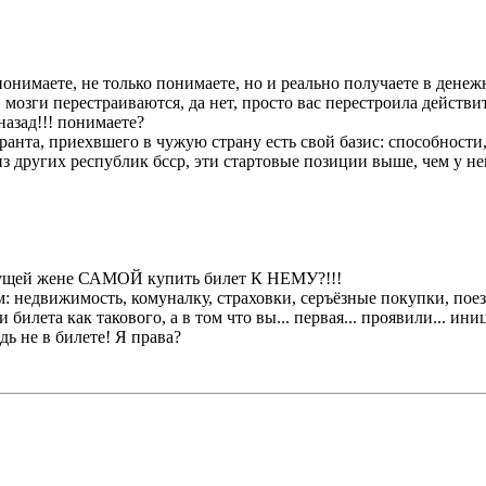
понимаете, не только понимаете, но и реально получаете в денеж
ши мозги перестраиваются, да нет, просто вас перестроила действи
назад!!! понимаете?
гранта, приехвшего в чужую страну есть свой базис: способност
из других республик бсср, эти стартовые позиции выше, чем у н
дущей жене САМОЙ купить билет К НЕМУ?!!!
м: недвижимость, комуналку, страховки, серъёзные покупки, поезд
билета как такового, а в том что вы... первая... проявили... ин
едь не в билете! Я права?