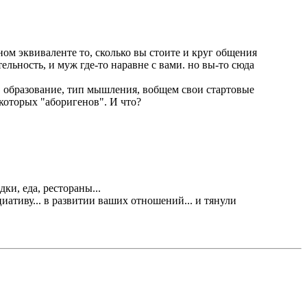
ном эквиваленте то, сколько вы стоите и круг общения
тельность, и муж где-то наравне с вами. но вы-то сюда
и, образование, тип мышления, вобщем свои стартовые
екоторых "аборигенов". И что?
ки, еда, рестораны...
ициативу... в развитии ваших отношений... и тянули