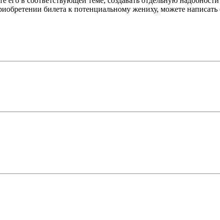
те его в соответствующей теме, создавать отдельную надобности 
обретении билета к потенциальному жениху, можете написать с