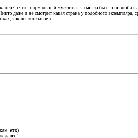
анец? а что , нормальный мужчина.. я смогла бы его по любить .
икто даже и не смотрит какая страна у подобного экземпляра, сра
риках, как вы описываете.
чкам,
етк
)
ак далее".