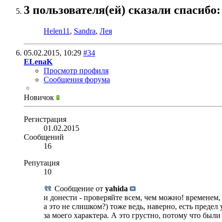
3 пользователя(ей) сказали cпасибо:
Helen11
,
Sandra
,
Лея
05.02.2015,
10:29
#34
ELenaK
Просмотр профиля
Сообщения форума
Новичок
Регистрация
01.02.2015
Сообщений
16
Репутация
10
Сообщение от
yahida
и донести - проверяйте всем, чем можно! временем
а это не слишком?) тоже ведь, наверно, есть предел 
за моего характера. А это грустно, потому что был