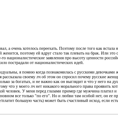
л, а очень хотелось переехать. Поэтому после того как встала на
 женится, поэтому ей вдруг стало так плевать на брак. Или это 
-то националистические заявления про высоту ценности россий
ило пострадали от националистических идей.
идуальны, я помню когда познакомилась с русскими девочками ж
а я рассказала своему лч об этом он спросил почему русские жен
лько за богатых, и не важно как он выглядит и что у него на ду
ому что у моего лч нет никакого морального права проявить хот
кой человек. У меня перед глазами пример где мужчина платил и 
сновном все только "по его". Но и любви там особой нет, он ее
се/платит большую часть) может быть счастливый исход, если есть