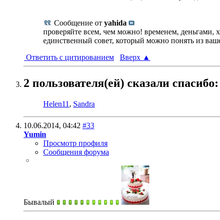
Сообщение от
yahida
проверяйте всем, чем можно! временем, деньгами,
единственный совет, который можно понять из ваше
Ответить с цитированием
Вверх
▲
2 пользователя(ей) сказали cпасибо:
Helen11
,
Sandra
10.06.2014,
04:42
#33
Yumin
Просмотр профиля
Сообщения форума
Бывалый