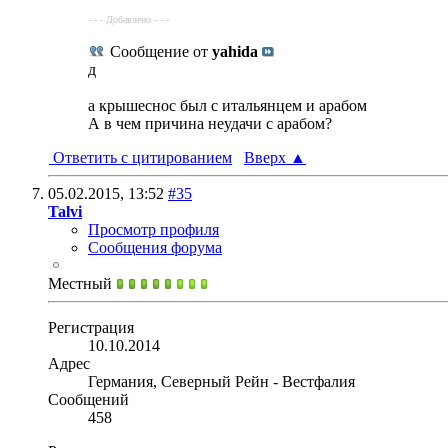
- - - Добавлено - - -
Сообщение от
yahida
д
а крышеснос был с итальянцем и арабом
А в чем причина неудачи с арабом?
Ответить с цитированием
Вверх
▲
05.02.2015,
13:52
#35
Talvi
Просмотр профиля
Сообщения форума
Местный
Регистрация
10.10.2014
Адрес
Германия, Северный Рейн - Вестфалия
Сообщений
458