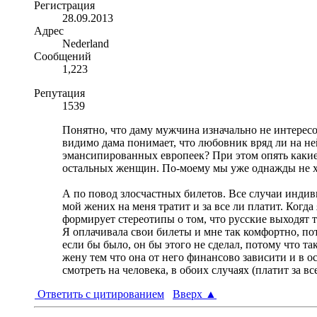
Регистрация
28.09.2013
Адрес
Nederland
Сообщений
1,223
Репутация
1539
Понятно, что даму мужчина изначально не интересова
видимо дама понимает, что любовник вряд ли на ней
эмансипированных европеек? При этом опять какие
остальных женщин. По-моему мы уже однажды не х
А по повод злосчастных билетов. Все случаи индив
мой жених на меня тратит и за все ли платит. Когд
формирует стереотипы о том, что русские выходят то
Я оплачивала свои билеты и мне так комфортно, пот
если бы было, он бы этого не сделал, потому что та
жену тем что она от него финансово зависити и в о
смотреть на человека, в обоих случаях (платит за в
Ответить с цитированием
Вверх
▲