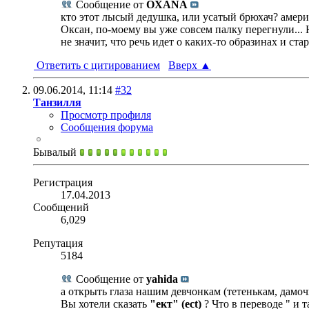
Сообщение от
OXANA
кто этот лысый дедушка, или усатый брюхач? америк
Оксан, по-моему вы уже совсем палку перегнули... Н
не значит, что речь идет о каких-то образинах и ста
Ответить с цитированием
Вверх
▲
09.06.2014,
11:14
#32
Танзилля
Просмотр профиля
Сообщения форума
Бывалый
Регистрация
17.04.2013
Сообщений
6,029
Репутация
5184
Сообщение от
yahida
а открыть глаза нашим девчонкам (тетенькам, дамо
Вы хотели сказать
"ект" (ect)
? Что в переводе " и т