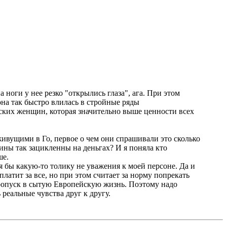
 ноги у нее резко "открылись глаза", ага. При этом
она так быстро влилась в стройные ряды
ских женщин, которая значительно выше ценности всех
ивущими в Го, первое о чем они спрашивали это сколько
щины так зацикленны на деньгах? И я поняла кто
ше.
я бы какую-то толику не уважения к моей персоне. Да и
платит за все, но при этом считает за норму попрекать
 пропуск в сытую Европейскую жизнь. Поэтому надо
 реальные чувства друг к другу.