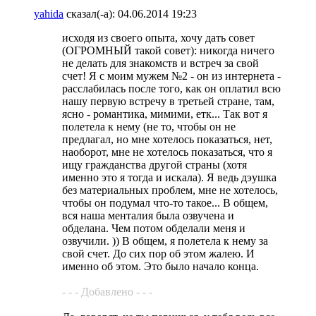
yahida
сказал(-а):
04.06.2014
19:23
исходя из своего опыта, хочу дать совет
(ОГРОМНЫЙ такой совет): никогда ничего
не делать для знакомств и встреч за свой
счет! Я с моим мужем №2 - он из интернета -
расслабилась после того, как он оплатил всю
нашу первую встречу в третьей стране, там,
ясно - романтика, мимими, етк... Так вот я
полетела к нему (не то, чтобы он не
предлагал, но мне хотелось показаться, нет,
наоборот, мне не хотелось показаться, что я
ищу гражданства другой страны (хотя
именно это я тогда и искала). Я ведь дэушка
без материальных проблем, мне не хотелось,
чтобы он подумал что-то такое... В общем,
вся наша менталия была озвучена и
обделана. Чем потом обделали меня и
озвучили. )) В общем, я полетела к нему за
свой счет. До сих пор об этом жалею. И
именно об этом. Это было начало конца.
- - - Добавлено - - -