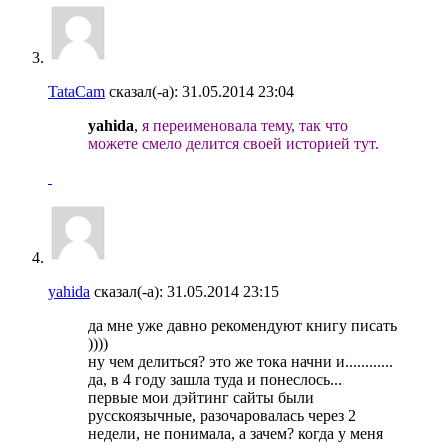
TataCam
сказал(-а):
31.05.2014
23:04
yahida
,
я переименовала тему, так что
можете смело делится своей историей тут.
yahida
сказал(-а):
31.05.2014
23:15
да мне уже давно рекомендуют книгу писать
))))
ну чем делиться? это же тока начни и............
да, в 4 году зашла туда и понеслось...
первые мои дэйтинг сайты были
русскоязычные, разочаровалась через 2
недели, не понимала, а зачем? когда у меня