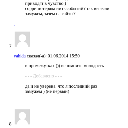
приводят в чувство )
сорри потеряла нить событий? так вы если
замужем, зачем на сайты?
yahida
сказал(-а):
01.06.2014
15:50
в промежутках ))) вспомнить молодость
- - - Добавлено - - -
да и не уверена, что я последний раз
замужем ) (не первый)