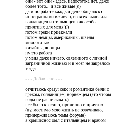
они - вот они - здесь, недостатка нет, даже
более того... и все живые )))
да и по работе каждый день общалась с
иностранцами вживую, из всех выделила
голландцев и итальянцев как особо
приятных для меня )))
потом греки приезжали
потом немцы, американцы, шведы
мнооого так
китайцы, японцы...
ну это работа
у меня даже ничего, связанного с личной
заграничной жизнью и в мозг не закралось
тогда
- - - Добавлено - - -
отчитаюсь сразу: секс и романтика были с
греком, голландцем, норвежцем (это чтобы
годы не расписывать)
все было красиво, прилично и приятно
(ну, местную мою жизнь не озвучиваю,
придерживаюсь темы форума)
а крышеснос был с итальянцем и арабом