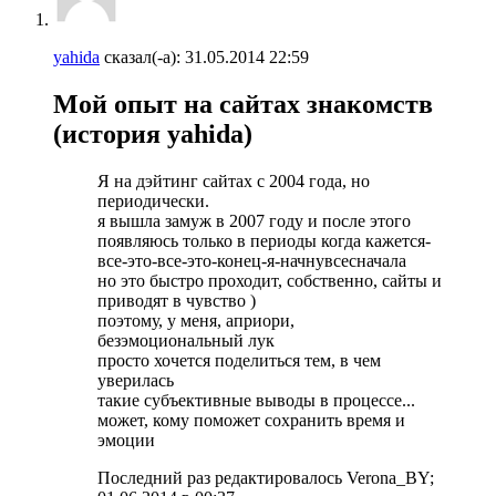
yahida
сказал(-а):
31.05.2014
22:59
Мой опыт на сайтах знакомств
(история yahida)
Я на дэйтинг сайтах с 2004 года, но
периодически.
я вышла замуж в 2007 году и после этого
появляюсь только в периоды когда кажется-
все-это-все-это-конец-я-начнувсесначала
но это быстро проходит, собственно, сайты и
приводят в чувство )
поэтому, у меня, априори,
безэмоциональный лук
просто хочется поделиться тем, в чем
уверилась
такие субъективные выводы в процессе...
может, кому поможет сохранить время и
эмоции
Последний раз редактировалось Verona_BY;