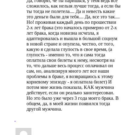
Да, говорят, че ты паришься, у тебя ведь все
сложилось, как нельзя лучше тогда, а если бы
ты тогда не полетела.... Да и невесть какие
это деньги были для тебя.... Да, все это так....
Но! проживая каждый день по прошествии
2-х лет брака (это началось примерно от 2-х
лет брака, когда новизна исчезла, я
адаптировалась и вышла в большой социум
в новой стране и опупела, честно, от того,
какую я сделала глупость в свое время, (а
глупость - именно то, что я сама тогда
оплатила свои билеты к нему, несмотря на
то, что дальше весь процесс оплачивал он
сам, но, анализируя много лет все наши
проблемы в браке, я возвращаюсь к этому
корневому эпизоду - я оплатила билет) И
потом мне жизнь показала, КАК мужчина
действует, если он реально заинтересован.
Но это было уже через 3 года моего брака. В
общем, да, в моей жизни появился тогда
другой мужчина.