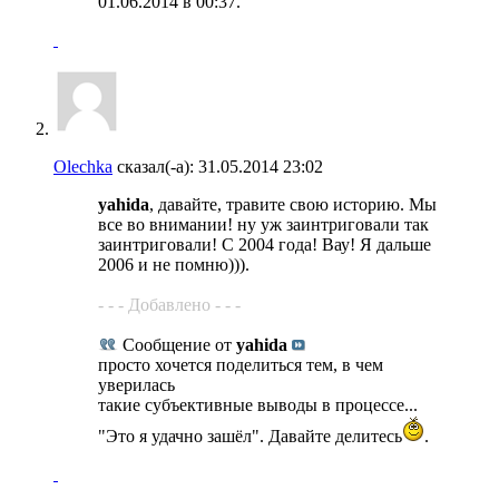
01.06.2014 в
00:37
.
Olechka
сказал(-а):
31.05.2014
23:02
yahida
, давайте, травите свою историю. Мы
все во внимании! ну уж заинтриговали так
заинтриговали! С 2004 года! Вау! Я дальше
2006 и не помню))).
- - - Добавлено - - -
Сообщение от
yahida
просто хочется поделиться тем, в чем
уверилась
такие субъективные выводы в процессе...
"Это я удачно зашёл". Давайте делитесь
.