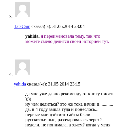
TataCam
сказал(-а):
31.05.2014
23:04
yahida
,
я переименовала тему, так что
можете смело делится своей историей тут.
yahida
сказал(-а):
31.05.2014
23:15
да мне уже давно рекомендуют книгу писать
))))
ну чем делиться? это же тока начни и............
да, в 4 году зашла туда и понеслось...
первые мои дэйтинг сайты были
русскоязычные, разочаровалась через 2
недели, не понимала, а зачем? когда у меня