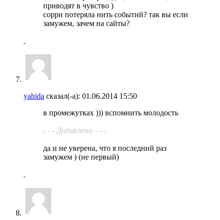
приводят в чувство )
сорри потеряла нить событий? так вы если
замужем, зачем на сайты?
yahida
сказал(-а):
01.06.2014
15:50
в промежутках ))) вспомнить молодость
- - - Добавлено - - -
да и не уверена, что я последний раз
замужем ) (не первый)