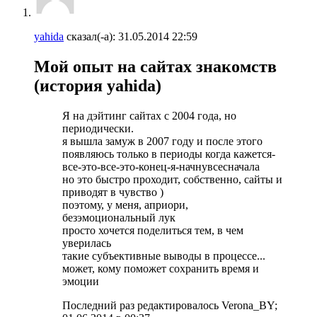
yahida
сказал(-а):
31.05.2014
22:59
Мой опыт на сайтах знакомств
(история yahida)
Я на дэйтинг сайтах с 2004 года, но
периодически.
я вышла замуж в 2007 году и после этого
появляюсь только в периоды когда кажется-
все-это-все-это-конец-я-начнувсесначала
но это быстро проходит, собственно, сайты и
приводят в чувство )
поэтому, у меня, априори,
безэмоциональный лук
просто хочется поделиться тем, в чем
уверилась
такие субъективные выводы в процессе...
может, кому поможет сохранить время и
эмоции
Последний раз редактировалось Verona_BY;