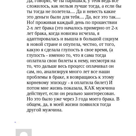
Да, говорят, че ты паришься, у тебя ведь все
сложилось, как нельзя лучше тогда, а если бы
ты тогда не полетела.... Да и невесть какие
это деньги были для тебя.... Да, все это так....
Но! проживая каждый день по прошествии
2-х лет брака (это началось примерно от 2-х
лет брака, когда новизна исчезла, я
адаптировалась и вышла в большой социум
в новой стране и опупела, честно, от того,
какую я сделала глупость в свое время, (а
глупость - именно то, что я сама тогда
оплатила свои билеты к нему, несмотря на
то, что дальше весь процесс оплачивал он
сам, но, анализируя много лет все наши
проблемы в браке, я возвращаюсь к этому
корневому эпизоду - я оплатила билет) И
потом мне жизнь показала, КАК мужчина
действует, если он реально заинтересован.
Но это было уже через 3 года моего брака. В
общем, да, в моей жизни появился тогда
другой мужчина.