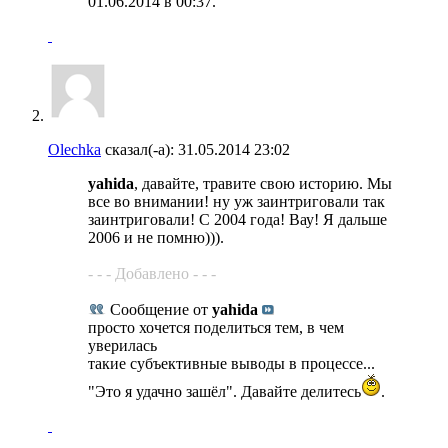
01.06.2014 в
00:37
.
Olechka
сказал(-а):
31.05.2014
23:02
yahida
, давайте, травите свою историю. Мы
все во внимании! ну уж заинтриговали так
заинтриговали! С 2004 года! Вау! Я дальше
2006 и не помню))).
- - - Добавлено - - -
Сообщение от
yahida
просто хочется поделиться тем, в чем
уверилась
такие субъективные выводы в процессе...
"Это я удачно зашёл". Давайте делитесь
.