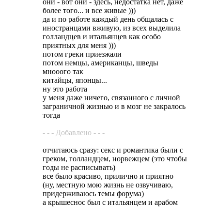
они - вот они - здесь, недостатка нет, даже
более того... и все живые )))
да и по работе каждый день общалась с
иностранцами вживую, из всех выделила
голландцев и итальянцев как особо
приятных для меня )))
потом греки приезжали
потом немцы, американцы, шведы
мнооого так
китайцы, японцы...
ну это работа
у меня даже ничего, связанного с личной
заграничной жизнью и в мозг не закралось
тогда
- - - Добавлено - - -
отчитаюсь сразу: секс и романтика были с
греком, голландцем, норвежцем (это чтобы
годы не расписывать)
все было красиво, прилично и приятно
(ну, местную мою жизнь не озвучиваю,
придерживаюсь темы форума)
а крышеснос был с итальянцем и арабом