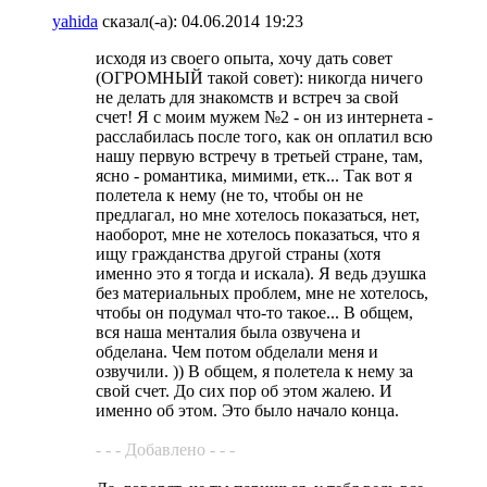
yahida
сказал(-а):
04.06.2014
19:23
исходя из своего опыта, хочу дать совет
(ОГРОМНЫЙ такой совет): никогда ничего
не делать для знакомств и встреч за свой
счет! Я с моим мужем №2 - он из интернета -
расслабилась после того, как он оплатил всю
нашу первую встречу в третьей стране, там,
ясно - романтика, мимими, етк... Так вот я
полетела к нему (не то, чтобы он не
предлагал, но мне хотелось показаться, нет,
наоборот, мне не хотелось показаться, что я
ищу гражданства другой страны (хотя
именно это я тогда и искала). Я ведь дэушка
без материальных проблем, мне не хотелось,
чтобы он подумал что-то такое... В общем,
вся наша менталия была озвучена и
обделана. Чем потом обделали меня и
озвучили. )) В общем, я полетела к нему за
свой счет. До сих пор об этом жалею. И
именно об этом. Это было начало конца.
- - - Добавлено - - -