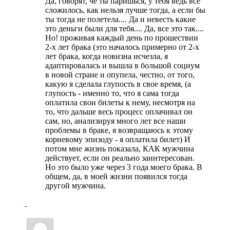
Да, говорят, че ты паришься, у тебя ведь все
сложилось, как нельзя лучше тогда, а если бы
ты тогда не полетела.... Да и невесть какие
это деньги были для тебя.... Да, все это так....
Но! проживая каждый день по прошествии
2-х лет брака (это началось примерно от 2-х
лет брака, когда новизна исчезла, я
адаптировалась и вышла в большой социум
в новой стране и опупела, честно, от того,
какую я сделала глупость в свое время, (а
глупость - именно то, что я сама тогда
оплатила свои билеты к нему, несмотря на
то, что дальше весь процесс оплачивал он
сам, но, анализируя много лет все наши
проблемы в браке, я возвращаюсь к этому
корневому эпизоду - я оплатила билет) И
потом мне жизнь показала, КАК мужчина
действует, если он реально заинтересован.
Но это было уже через 3 года моего брака. В
общем, да, в моей жизни появился тогда
другой мужчина.