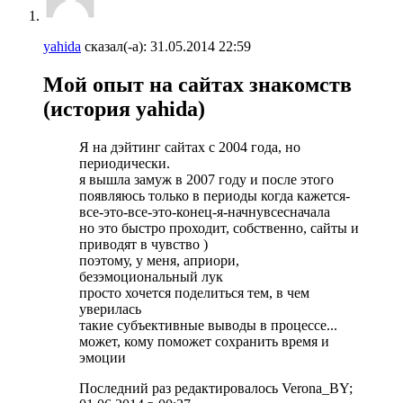
yahida
сказал(-а):
31.05.2014
22:59
Мой опыт на сайтах знакомств
(история yahida)
Я на дэйтинг сайтах с 2004 года, но
периодически.
я вышла замуж в 2007 году и после этого
появляюсь только в периоды когда кажется-
все-это-все-это-конец-я-начнувсесначала
но это быстро проходит, собственно, сайты и
приводят в чувство )
поэтому, у меня, априори,
безэмоциональный лук
просто хочется поделиться тем, в чем
уверилась
такие субъективные выводы в процессе...
может, кому поможет сохранить время и
эмоции
Последний раз редактировалось Verona_BY;