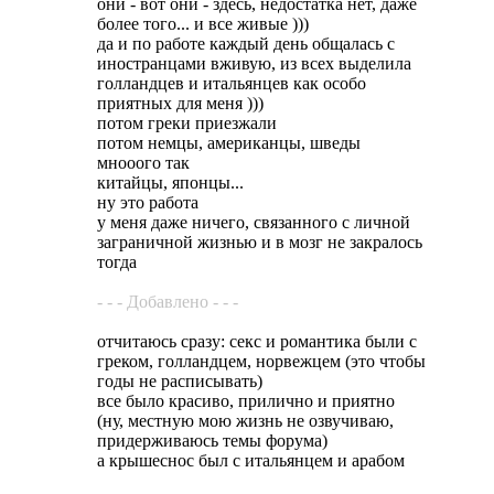
они - вот они - здесь, недостатка нет, даже
более того... и все живые )))
да и по работе каждый день общалась с
иностранцами вживую, из всех выделила
голландцев и итальянцев как особо
приятных для меня )))
потом греки приезжали
потом немцы, американцы, шведы
мнооого так
китайцы, японцы...
ну это работа
у меня даже ничего, связанного с личной
заграничной жизнью и в мозг не закралось
тогда
- - - Добавлено - - -
отчитаюсь сразу: секс и романтика были с
греком, голландцем, норвежцем (это чтобы
годы не расписывать)
все было красиво, прилично и приятно
(ну, местную мою жизнь не озвучиваю,
придерживаюсь темы форума)
а крышеснос был с итальянцем и арабом