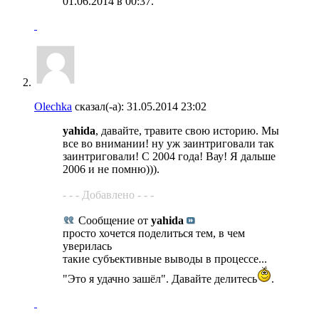
01.06.2014 в
00:37
.
Olechka
сказал(-а):
31.05.2014
23:02
yahida
, давайте, травите свою историю. Мы
все во внимании! ну уж заинтриговали так
заинтриговали! С 2004 года! Вау! Я дальше
2006 и не помню))).
- - - Добавлено - - -
Сообщение от
yahida
просто хочется поделиться тем, в чем
уверилась
такие субъективные выводы в процессе...
"Это я удачно зашёл". Давайте делитесь
.