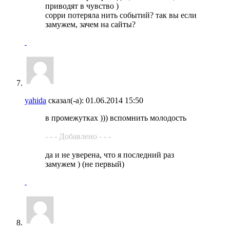
приводят в чувство )
сорри потеряла нить событий? так вы если
замужем, зачем на сайты?
yahida
сказал(-а):
01.06.2014
15:50
в промежутках ))) вспомнить молодость
- - - Добавлено - - -
да и не уверена, что я последний раз
замужем ) (не первый)