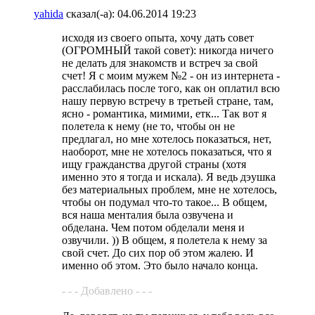
yahida
сказал(-а):
04.06.2014
19:23
исходя из своего опыта, хочу дать совет
(ОГРОМНЫЙ такой совет): никогда ничего
не делать для знакомств и встреч за свой
счет! Я с моим мужем №2 - он из интернета -
расслабилась после того, как он оплатил всю
нашу первую встречу в третьей стране, там,
ясно - романтика, мимими, етк... Так вот я
полетела к нему (не то, чтобы он не
предлагал, но мне хотелось показаться, нет,
наоборот, мне не хотелось показаться, что я
ищу гражданства другой страны (хотя
именно это я тогда и искала). Я ведь дэушка
без материальных проблем, мне не хотелось,
чтобы он подумал что-то такое... В общем,
вся наша менталия была озвучена и
обделана. Чем потом обделали меня и
озвучили. )) В общем, я полетела к нему за
свой счет. До сих пор об этом жалею. И
именно об этом. Это было начало конца.
- - - Добавлено - - -