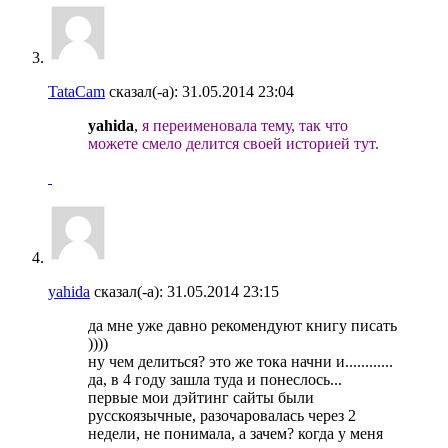
TataCam
сказал(-а):
31.05.2014
23:04
yahida
,
я переименовала тему, так что
можете смело делится своей историей тут.
yahida
сказал(-а):
31.05.2014
23:15
да мне уже давно рекомендуют книгу писать
))))
ну чем делиться? это же тока начни и............
да, в 4 году зашла туда и понеслось...
первые мои дэйтинг сайты были
русскоязычные, разочаровалась через 2
недели, не понимала, а зачем? когда у меня