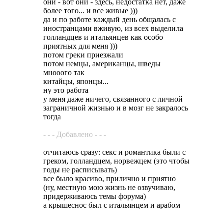
они - вот они - здесь, недостатка нет, даже
более того... и все живые )))
да и по работе каждый день общалась с
иностранцами вживую, из всех выделила
голландцев и итальянцев как особо
приятных для меня )))
потом греки приезжали
потом немцы, американцы, шведы
мнооого так
китайцы, японцы...
ну это работа
у меня даже ничего, связанного с личной
заграничной жизнью и в мозг не закралось
тогда
- - - Добавлено - - -
отчитаюсь сразу: секс и романтика были с
греком, голландцем, норвежцем (это чтобы
годы не расписывать)
все было красиво, прилично и приятно
(ну, местную мою жизнь не озвучиваю,
придерживаюсь темы форума)
а крышеснос был с итальянцем и арабом