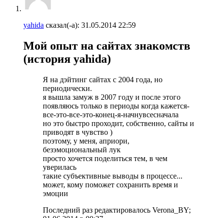
yahida
сказал(-а):
31.05.2014
22:59
Мой опыт на сайтах знакомств
(история yahida)
Я на дэйтинг сайтах с 2004 года, но
периодически.
я вышла замуж в 2007 году и после этого
появляюсь только в периоды когда кажется-
все-это-все-это-конец-я-начнувсесначала
но это быстро проходит, собственно, сайты и
приводят в чувство )
поэтому, у меня, априори,
безэмоциональный лук
просто хочется поделиться тем, в чем
уверилась
такие субъективные выводы в процессе...
может, кому поможет сохранить время и
эмоции
Последний раз редактировалось Verona_BY;