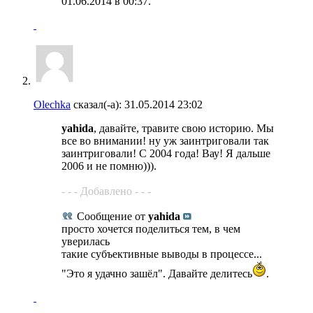
01.06.2014 в
00:37
.
Olechka
сказал(-а):
31.05.2014
23:02
yahida
, давайте, травите свою историю. Мы
все во внимании! ну уж заинтриговали так
заинтриговали! С 2004 года! Вау! Я дальше
2006 и не помню))).
- - - Добавлено - - -
Сообщение от
yahida
просто хочется поделиться тем, в чем
уверилась
такие субъективные выводы в процессе...
"Это я удачно зашёл". Давайте делитесь
.