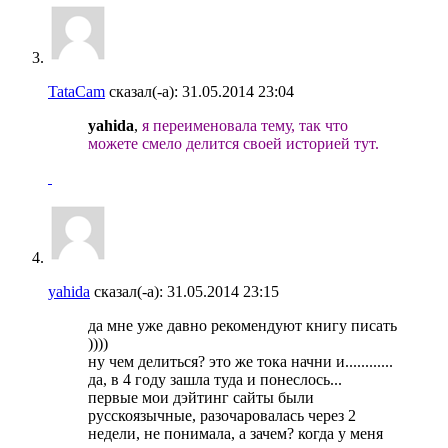
TataCam
сказал(-а):
31.05.2014
23:04
yahida
,
я переименовала тему, так что
можете смело делится своей историей тут.
yahida
сказал(-а):
31.05.2014
23:15
да мне уже давно рекомендуют книгу писать
))))
ну чем делиться? это же тока начни и............
да, в 4 году зашла туда и понеслось...
первые мои дэйтинг сайты были
русскоязычные, разочаровалась через 2
недели, не понимала, а зачем? когда у меня