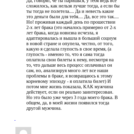
Да, говорят, че ты паришься, у тебя ведь все
сложилось, как нельзя лучше тогда, а если бы
ты тогда не полетела.... Да и невесть какие
это деньги были для тебя.... Да, все это так....
Но! проживая каждый день по прошествии
2-х лет брака (это началось примерно от 2-х
лет брака, когда новизна исчезла, я
адаптировалась и вышла в большой социум
в новой стране и опупела, честно, от того,
какую я сделала глупость в свое время, (а
глупость - именно то, что я сама тогда
оплатила свои билеты к нему, несмотря на
то, что дальше весь процесс оплачивал он
сам, но, анализируя много лет все наши
проблемы в браке, я возвращаюсь к этому
корневому эпизоду - я оплатила билет) И
потом мне жизнь показала, КАК мужчина
действует, если он реально заинтересован.
Но это было уже через 3 года моего брака. В
общем, да, в моей жизни появился тогда
другой мужчина.