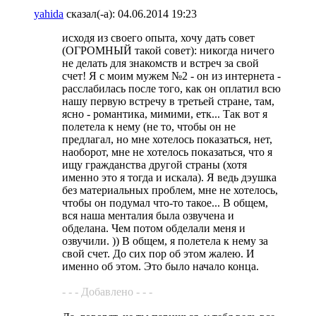
yahida
сказал(-а):
04.06.2014
19:23
исходя из своего опыта, хочу дать совет
(ОГРОМНЫЙ такой совет): никогда ничего
не делать для знакомств и встреч за свой
счет! Я с моим мужем №2 - он из интернета -
расслабилась после того, как он оплатил всю
нашу первую встречу в третьей стране, там,
ясно - романтика, мимими, етк... Так вот я
полетела к нему (не то, чтобы он не
предлагал, но мне хотелось показаться, нет,
наоборот, мне не хотелось показаться, что я
ищу гражданства другой страны (хотя
именно это я тогда и искала). Я ведь дэушка
без материальных проблем, мне не хотелось,
чтобы он подумал что-то такое... В общем,
вся наша менталия была озвучена и
обделана. Чем потом обделали меня и
озвучили. )) В общем, я полетела к нему за
свой счет. До сих пор об этом жалею. И
именно об этом. Это было начало конца.
- - - Добавлено - - -