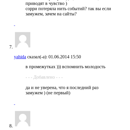
приводят в чувство )
сорри потеряла нить событий? так вы если
замужем, зачем на сайты?
yahida
сказал(-а):
01.06.2014
15:50
в промежутках ))) вспомнить молодость
- - - Добавлено - - -
да и не уверена, что я последний раз
замужем ) (не первый)