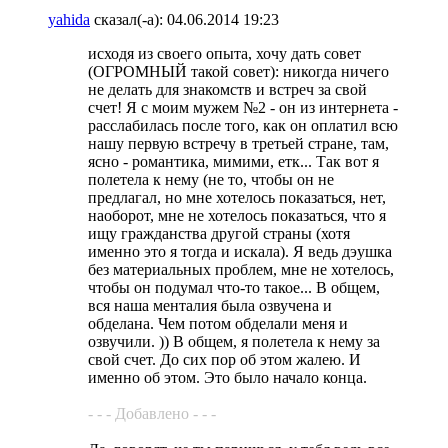
yahida
сказал(-а):
04.06.2014
19:23
исходя из своего опыта, хочу дать совет
(ОГРОМНЫЙ такой совет): никогда ничего
не делать для знакомств и встреч за свой
счет! Я с моим мужем №2 - он из интернета -
расслабилась после того, как он оплатил всю
нашу первую встречу в третьей стране, там,
ясно - романтика, мимими, етк... Так вот я
полетела к нему (не то, чтобы он не
предлагал, но мне хотелось показаться, нет,
наоборот, мне не хотелось показаться, что я
ищу гражданства другой страны (хотя
именно это я тогда и искала). Я ведь дэушка
без материальных проблем, мне не хотелось,
чтобы он подумал что-то такое... В общем,
вся наша менталия была озвучена и
обделана. Чем потом обделали меня и
озвучили. )) В общем, я полетела к нему за
свой счет. До сих пор об этом жалею. И
именно об этом. Это было начало конца.
- - - Добавлено - - -