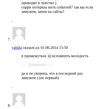
приводят в чувство )
сорри потеряла нить событий? так вы если
замужем, зачем на сайты?
yahida
сказал(-а):
01.06.2014
15:50
в промежутках ))) вспомнить молодость
- - - Добавлено - - -
да и не уверена, что я последний раз
замужем ) (не первый)