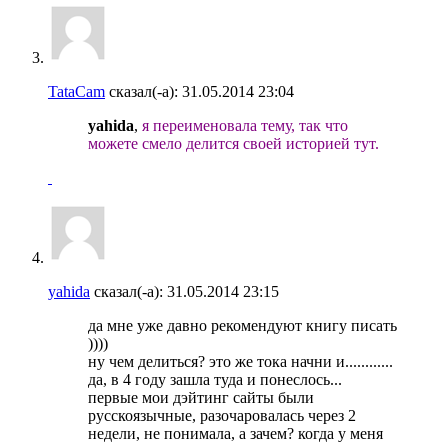
TataCam
сказал(-а):
31.05.2014
23:04
yahida
,
я переименовала тему, так что
можете смело делится своей историей тут.
yahida
сказал(-а):
31.05.2014
23:15
да мне уже давно рекомендуют книгу писать
))))
ну чем делиться? это же тока начни и............
да, в 4 году зашла туда и понеслось...
первые мои дэйтинг сайты были
русскоязычные, разочаровалась через 2
недели, не понимала, а зачем? когда у меня