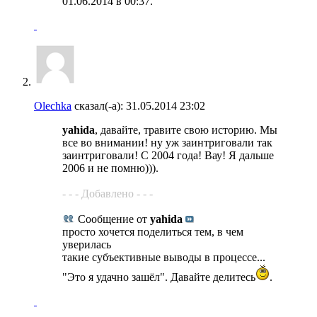
01.06.2014 в
00:37
.
Olechka
сказал(-а):
31.05.2014
23:02
yahida
, давайте, травите свою историю. Мы
все во внимании! ну уж заинтриговали так
заинтриговали! С 2004 года! Вау! Я дальше
2006 и не помню))).
- - - Добавлено - - -
Сообщение от
yahida
просто хочется поделиться тем, в чем
уверилась
такие субъективные выводы в процессе...
"Это я удачно зашёл". Давайте делитесь
.