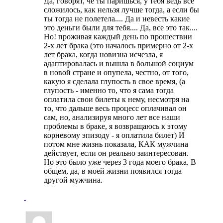
Да, говорят, че ты паришься, у тебя ведь все
сложилось, как нельзя лучше тогда, а если бы
ты тогда не полетела.... Да и невесть какие
это деньги были для тебя.... Да, все это так....
Но! проживая каждый день по прошествии
2-х лет брака (это началось примерно от 2-х
лет брака, когда новизна исчезла, я
адаптировалась и вышла в большой социум
в новой стране и опупела, честно, от того,
какую я сделала глупость в свое время, (а
глупость - именно то, что я сама тогда
оплатила свои билеты к нему, несмотря на
то, что дальше весь процесс оплачивал он
сам, но, анализируя много лет все наши
проблемы в браке, я возвращаюсь к этому
корневому эпизоду - я оплатила билет) И
потом мне жизнь показала, КАК мужчина
действует, если он реально заинтересован.
Но это было уже через 3 года моего брака. В
общем, да, в моей жизни появился тогда
другой мужчина.