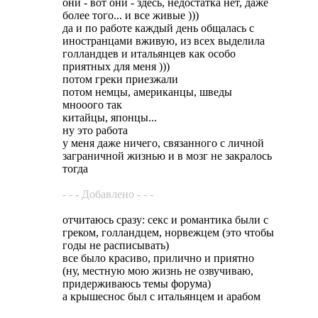
они - вот они - здесь, недостатка нет, даже
более того... и все живые )))
да и по работе каждый день общалась с
иностранцами вживую, из всех выделила
голландцев и итальянцев как особо
приятных для меня )))
потом греки приезжали
потом немцы, американцы, шведы
мнооого так
китайцы, японцы...
ну это работа
у меня даже ничего, связанного с личной
заграничной жизнью и в мозг не закралось
тогда
- - - Добавлено - - -
отчитаюсь сразу: секс и романтика были с
греком, голландцем, норвежцем (это чтобы
годы не расписывать)
все было красиво, прилично и приятно
(ну, местную мою жизнь не озвучиваю,
придерживаюсь темы форума)
а крышеснос был с итальянцем и арабом