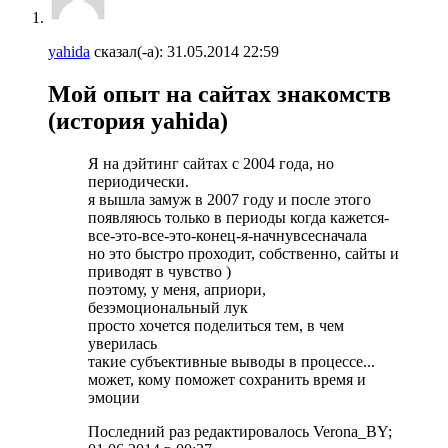
yahida
сказал(-а):
31.05.2014
22:59
Мой опыт на сайтах знакомств
(история yahida)
Я на дэйтинг сайтах с 2004 года, но
периодически.
я вышла замуж в 2007 году и после этого
появляюсь только в периоды когда кажется-
все-это-все-это-конец-я-начнувсесначала
но это быстро проходит, собственно, сайты и
приводят в чувство )
поэтому, у меня, априори,
безэмоциональный лук
просто хочется поделиться тем, в чем
уверилась
такие субъективные выводы в процессе...
может, кому поможет сохранить время и
эмоции
Последний раз редактировалось Verona_BY;