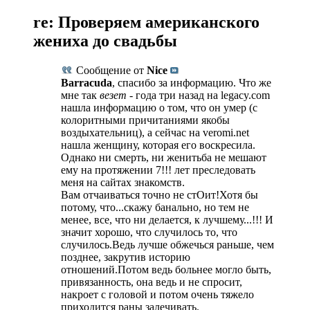
re: Проверяем американского
жениха до свадьбы
Сообщение от
Nice
Barracuda
, спасибо за информацию. Что же
мне так
везет
- года три назад на legacy.com
нашла информацию о том, что он умер (с
колоритными причитаниями якобы
воздыхательниц), а сейчас на veromi.net
нашла женщину, которая его воскресила.
Однако ни смерть, ни женитьба не мешают
ему на протяжении 7!!! лет преследовать
меня на сайтах знакомств.
Вам отчаиваться точно не стОит!Хотя бы
потому, что...скажу банально, но тем не
менее, все, что ни делается, к лучшему...!!! И
значит хорошо, что случилось то, что
случилось.Ведь лучше обжечься раньше, чем
позднее, закрутив историю
отношений.Потом ведь больнее могло быть,
привязанность, она ведь и не спросит,
накроет с головой и потом очень тяжело
приходится раны залечивать.