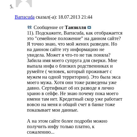
Barracuda
сказал(-а):
18.07.2013
21:44
Сообщение от
Танзилля
11). Подскажите, Barracuda, как отображается
это "семейное положение" на данном сайте?
Я точно знаю, что мой жених разведен. Но
на данном сайте эту информацию не
увидела. Может я что-то не так поняла?
Забила имя моего супруга для сверки. Мне
выпала инфа о близких родственниках и
румейте ( человек, который проживает с
мужем на одной территории). Это была экса
моего мужа. Хотя они тоже разведены уже
давно. Сертификат об их разводе я лично
храню в сейфе. Не знаю почему пока моего
имени там нет. Кредитный скор уже работает
вовсю на меня и общий счет в банке тоже
показывает мои данные.
А на этом сайте более подробн можно
получить инфу только платно, к
сожалению...