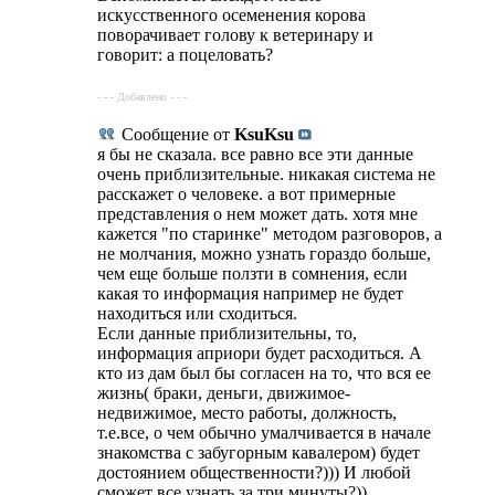
искусственного осеменения корова
поворачивает голову к ветеринару и
говорит: а поцеловать?
- - - Добавлено - - -
Сообщение от
KsuKsu
я бы не сказала. все равно все эти данные
очень приблизительные. никакая система не
расскажет о человеке. а вот примерные
представления о нем может дать. хотя мне
кажется "по старинке" методом разговоров, а
не молчания, можно узнать гораздо больше,
чем еще больше ползти в сомнения, если
какая то информация например не будет
находиться или сходиться.
Если данные приблизительны, то,
информация априори будет расходиться. А
кто из дам был бы согласен на то, что вся ее
жизнь( браки, деньги, движимое-
недвижимое, место работы, должность,
т.е.все, о чем обычно умалчивается в начале
знакомства с забугорным кавалером) будет
достоянием общественности?))) И любой
сможет все узнать за три минуты?))