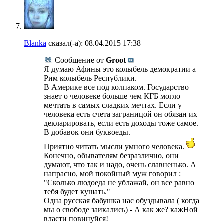
Blanka
сказал(-а):
08.04.2015
17:38
Сообщение от
Groot
Я думаю Афины это колыбель демократии а
Рим колыбель Республики.
В Америке все под колпаком. Государство
знает о человеке больше чем КГБ могло
мечтать в самых сладких мечтах. Если у
человека есть счета заграницой он обязан их
декларировать, если есть доходы тоже самое.
В добавок они буквоеды.
Приятно читать мысли умного человека.
Конечно, обывателям безразлично, они
думают, что так и надо, очень славненько. А
напрасно, мой покойный муж говорил :
"Сколько людоеда не ублажай, он все равно
тебя будет кушать."
Одна русская бабушка нас обуздывала ( когда
мы о свободе заикались) - А как же? кажНой
власти повинуйся!