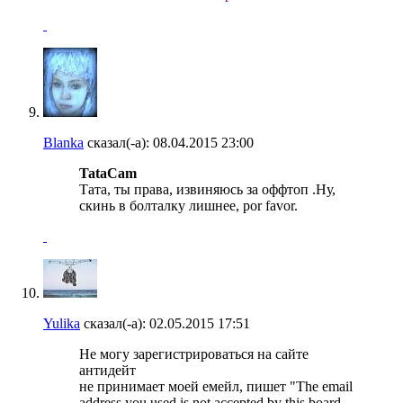
Blanka
сказал(-а):
08.04.2015
23:00
TataCam
Тата, ты права, извиняюсь за оффтоп .Ну,
скинь в болталку лишнее, por favor.
Yulika
сказал(-а):
02.05.2015
17:51
Не могу зарегистрироваться на сайте
антидейт
не принимает моей емейл, пишет "The email
address you used is not accepted by this board.