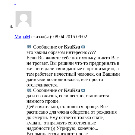
МираМ
сказал(-а):
08.04.2015
09:02
Сообщение от
KsuKsu
это каким образом интересно????
Если Вы живете себе потихоньку, никто Вас
не трогает, Вы решили что-то предпринять в
жизни и дали свои данные в организацию, а
там работает нечестный человек, он Вашими
данными воспользовался, все просто
отслеживается.
Сообщение от
KsuKsu
да и его жизнь, если честно, становится
намного проще.
Действительно, становится проще. Все
расписано для члена общества от рождения
до смерти. Ему остается только спать,
кушать, отправлять естественные
надобности))) Утрирую, конечно...
Вспоминается анекдот: после