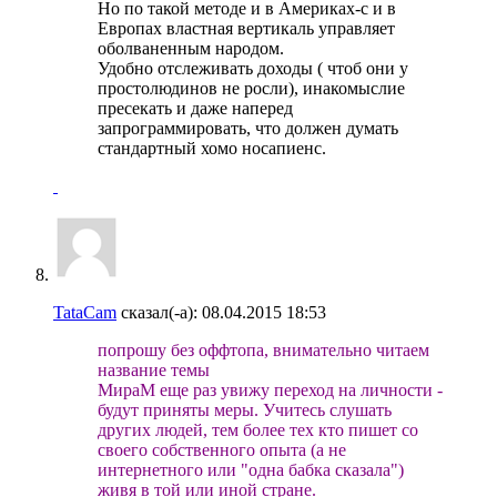
Но по такой методе и в Америках-с и в
Европах властная вертикаль управляет
оболваненным народом.
Удобно отслеживать доходы ( чтоб они у
простолюдинов не росли), инакомыслие
пресекать и даже наперед
запрограммировать, что должен думать
стандартный хомо носапиенс.
TataCam
сказал(-а):
08.04.2015
18:53
попрошу без оффтопа, внимательно читаем
название темы
МираМ еще раз увижу переход на личности -
будут приняты меры. Учитесь слушать
других людей, тем более тех кто пишет со
своего собственного опыта (а не
интернетного или "одна бабка сказала")
живя в той или иной стране.