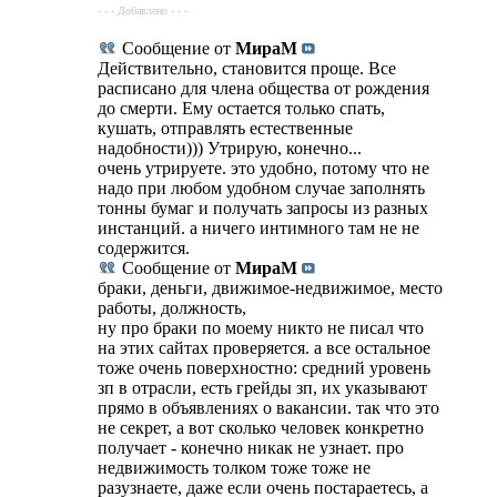
- - - Добавлено - - -
Сообщение от
МираМ
Действительно, становится проще. Все
расписано для члена общества от рождения
до смерти. Ему остается только спать,
кушать, отправлять естественные
надобности))) Утрирую, конечно...
очень утрируете. это удобно, потому что не
надо при любом удобном случае заполнять
тонны бумаг и получать запросы из разных
инстанций. а ничего интимного там не не
содержится.
Сообщение от
МираМ
браки, деньги, движимое-недвижимое, место
работы, должность,
ну про браки по моему никто не писал что
на этих сайтах проверяется. а все остальное
тоже очень поверхностно: средний уровень
зп в отрасли, есть грейды зп, их указывают
прямо в объявлениях о вакансии. так что это
не секрет, а вот сколько человек конкретно
получает - конечно никак не узнает. про
недвижимость толком тоже тоже не
разузнаете, даже если очень постараетесь, а