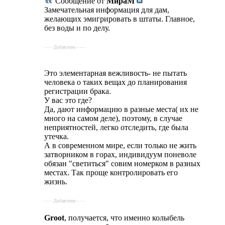
Сообщение от
МираМ
Замечательная информация для дам,
желающих эмигрировать в штаты. Главное,
без воды и по делу.
- - - Добавлено - - -
Это элементарная вежливость- не пытать
человека о таких вещах до планирования
регистрации брака.
У вас это где?
Да, дают информацию в разные места( их не
много на самом деле), поэтому, в случае
неприятностей, легко отследить, где была
утечка.
А в современном мире, если только не жить
затворником в горах, индивидуум поневоле
обязан "светиться" совим номерком в разных
местах. Так проще контролировать его
жизнь.
- - - Добавлено - - -
Groot
, получается, что именно колыбель