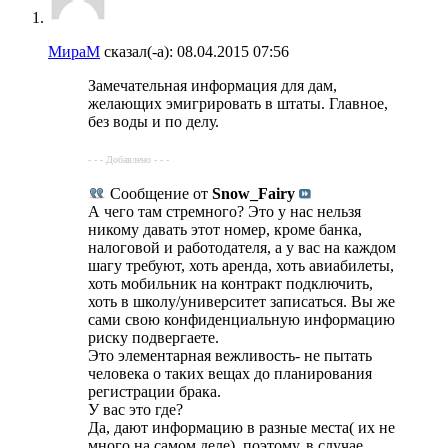
МираМ
сказал(-а):
08.04.2015
07:56
Замечательная информация для дам,
желающих эмигрировать в штаты. Главное,
без воды и по делу.
- - - Добавлено - - -
Сообщение от
Snow_Fairy
А чего там стремного? Это у нас нельзя
никому давать этот номер, кроме банка,
налоговой и работодателя, а у вас на каждом
шагу требуют, хоть аренда, хоть авиабилеты,
хоть мобильник на контракт подключить,
хоть в школу/университет записаться. Вы же
сами свою конфиденциальную информацию
риску подвергаете.
Это элементарная вежливость- не пытать
человека о таких вещах до планирования
регистрации брака.
У вас это где?
Да, дают информацию в разные места( их не
много на самом деле), поэтому, в случае