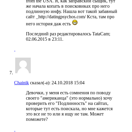
from the USA. Я, как заправский сыщик, тут
же начала копать в поисковиках про него
подлинную инфу. Нашла вот такой забавный
сайт _http://datingpsychos.com/ Кста, там про
него история даж есть
Последний раз редактировалось TataCam;
02.06.2015 в
23:11
.
Chainik
сказал(-а):
24.10.2018
15:04
Девочки, у меня есть сомнения по поводу
своего "американца" (это нормально) хочу
проверить его "Подлинность" на сайтах,
которые тут есть поискала, но мне кажется
это все не то или я ищу не там. Может
поможете?