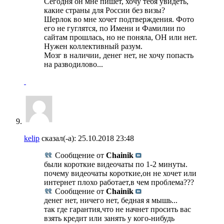
Сегодня он мне пишет, хочу тебя увидеть,
какие страны для России без визы?
Шерлок во мне хочет подтверждения. Фото
его не гуглятся, по Имени и Фамилии по
сайтам прошлась, но не поняла, ОН или нет.
Нужен коллективный разум.
Мозг в наличии, денег нет, не хочу попасть
на разводилово...
kelip
сказал(-а):
25.10.2018
23:48
Сообщение от
Chainik
были короткие видеочаты по 1-2 минуты.
почему видеочаты короткие,он не хочет или
интернет плохо работает,в чем проблема???
Сообщение от
Chainik
денег нет, ничего нет, бедная я мышь...
так где гарантия,что не начнет просить вас
взять кредит или занять у кого-нибудь