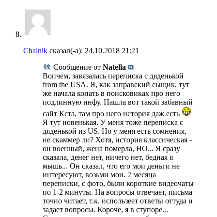
Chainik
сказал(-а):
24.10.2018
21:21
Сообщение от
Natella
Вопчем, завязалась переписка с дяденькой
from the USA. Я, как заправский сыщик, тут
же начала копать в поисковиках про него
подлинную инфу. Нашла вот такой забавный
сайт Кста, там про него история даж есть
Я тут новенькая. У меня тоже переписка с
дяденькой из US. Но у меня есть сомнения,
не скаммер ли? Хотя, история классическая -
он военный, жена померла, НО... Я сразу
сказала, денег нет, ничего нет, бедная я
мышь... Он сказал, что его мои деньги не
интересуют, возьми мои. 2 месяца
переписки, с фото, были короткие видеочаты
по 1-2 минуты. На вопросы отвечает, письма
точно читает, т.к. использeет ответы оттуда и
задает вопросы. Короче, я в ступоре...