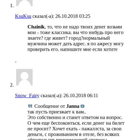
KsuKsu
сказал(-а):
26.10.2018
03:25
Chainik
, то, что не надо твоих денег возьми
мои - тоже классика. вы что нибудь про него
знаете? где живет? город?нормальный
мужчина может дать адрес. я по ажресу могу
проверить его. напишите мне если хотите
Snow_Fairy
сказал(-а):
26.10.2018
06:11
Сообщение от
Janna
так пусть приезжает к вам..
Это собственно и станет ответом на вопрос.
О чем еще беспокоиться, если денег на билет
не просит? Хочет ехать - пажаллста, за свои
деньги, с проживанием в отеле, без всяких
обязательств принимающей стороны.