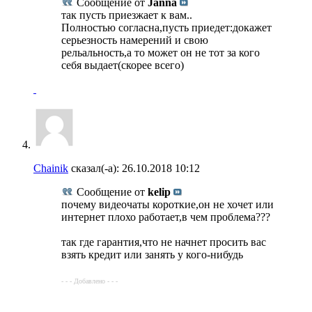
Сообщение от
Janna
так пусть приезжает к вам..
Полностью согласна,пусть приедет:докажет
серьезность намерений и свою
рельальность,а то может он не тот за кого
себя выдает(скорее всего)
Chainik
сказал(-а):
26.10.2018
10:12
Сообщение от
kelip
почему видеочаты короткие,он не хочет или
интернет плохо работает,в чем проблема???
так где гарантия,что не начнет просить вас
взять кредит или занять у кого-нибудь
- - - Добавлено - - -