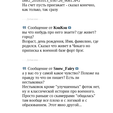
IMG_20181013_050726_9081.JPG
На счет пусть приезжает - сказал конечно,
как только, так сразу
- - - Добавлено - - -
Сообщение от
KsuKsu
вы что нибудь про него знаете? где живет?
город?
Возраст, день рождения, Имя, фамилию, где
родился. Сказал что живет в Чикаго но
приписка к военной базе форт брэг.
- - - Добавлено - - -
Сообщение от
Snow_Fairy
а у вас-то у самой какое чувство? Похоже на
правду то что он пишет? Есть ли
нестыковки?
Нестыковок кроме "улучшенных" фоток нет,
ну и классической истории про военного.
Просто раньше со скамеррами "общалась"
там вообще все плохо и с логикой и с
образованием. Этот явно другой...