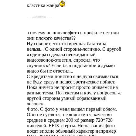
классика жанра
- - - Добавлено - - -
а почему не поняли:фото в профиле нет или
они плохого качества??
Ну говорит, что это военная база типа
нельзя... С одной стороны-логично. С другой
я один раз сделала неожиданный
видеозвонок-ответил, спросил, что
случилось? Если был подставной я думаю
видео бы не ответил...
С кредитами понятно я не дура связываться
не буду, сразу в пешее эротическое пойдет.
Пока ничего не просит просто общаемся на
разные темы. По текстам и кругу вопросов -с
другой стороны умный образованный
человек.
Фото. С фото у меня вышел первый облом.
Они не гуглятся, не яндексется, качество
среднее в среднем 200 кб размер 720*728
пикселей. EFIX стерты. Но названия фото
носят вполне обычный характер например