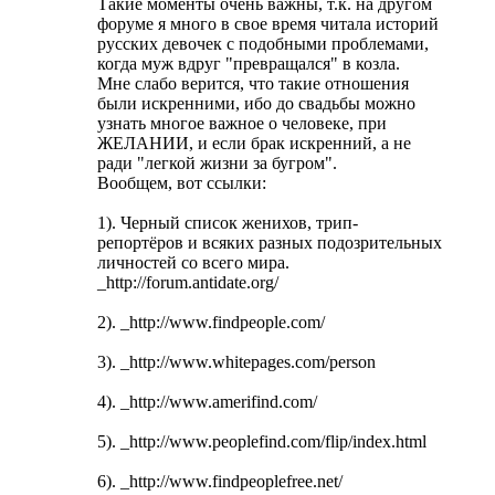
Такие моменты очень важны, т.к. на другом
форуме я много в свое время читала историй
русских девочек с подобными проблемами,
когда муж вдруг "превращался" в козла.
Мне слабо верится, что такие отношения
были искренними, ибо до свадьбы можно
узнать многое важное о человеке, при
ЖЕЛАНИИ, и если брак искренний, а не
ради "легкой жизни за бугром".
Вообщем, вот ссылки:
1). Черный список женихов, трип-
репортёров и всяких разных подозрительных
личностей со всего мира.
_http://forum.antidate.org/
2). _http://www.findpeople.com/
3). _http://www.whitepages.com/person
4). _http://www.amerifind.com/
5). _http://www.peoplefind.com/flip/index.html
6). _http://www.findpeoplefree.net/