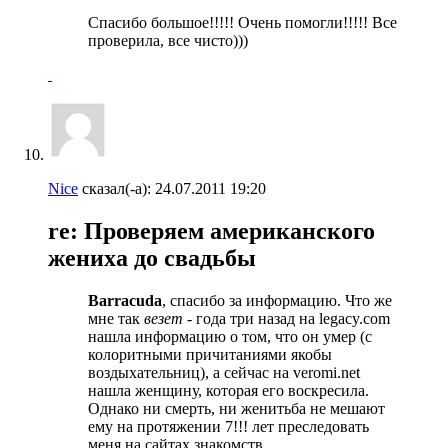
Спасибо большое!!!!! Очень помогли!!!!! Все
проверила, все чисто)))
Nice
сказал(-а):
24.07.2011
19:20
re: Проверяем американского
жениха до свадьбы
Barracuda
, спасибо за информацию. Что же
мне так
везет
- года три назад на legacy.com
нашла информацию о том, что он умер (с
колоритными причитаниями якобы
воздыхательниц), а сейчас на veromi.net
нашла женщину, которая его воскресила.
Однако ни смерть, ни женитьба не мешают
ему на протяжении 7!!! лет преследовать
меня на сайтах знакомств.