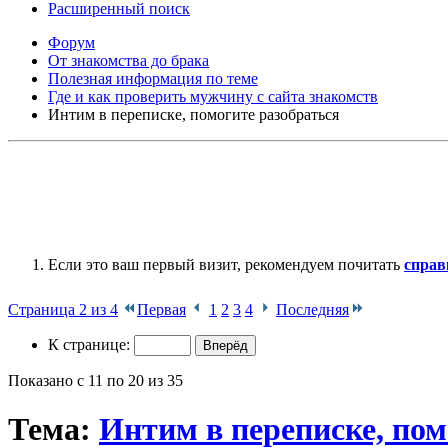
Расширенный поиск
Форум
От знакомства до брака
Полезная информация по теме
Где и как проверить мужчину с сайта знакомств
Интим в переписке, помогите разобраться
Если это ваш первый визит, рекомендуем почитать
справ
Страница 2 из 4
Первая
1
2
3
4
Последняя
К странице:
Показано с 11 по 20 из 35
Тема:
Интим в переписке, пом