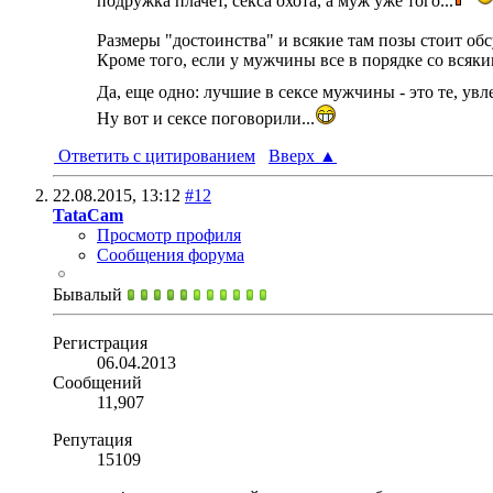
подружка плачет, секса охота, а муж уже того...
Размеры "достоинства" и всякие там позы стоит обс
Кроме того, если у мужчины все в порядке со всяки
Да, еще одно: лучшие в сексе мужчины - это те, ув
Ну вот и сексе поговорили...
Ответить с цитированием
Вверх
▲
22.08.2015,
13:12
#12
TataCam
Просмотр профиля
Сообщения форума
Бывалый
Регистрация
06.04.2013
Сообщений
11,907
Репутация
15109