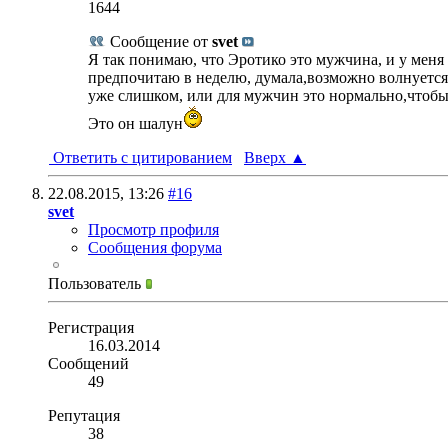
1644
Сообщение от
svet
Я так понимаю, что Эротико это мужчина, и у меня 
предпочитаю в неделю, думала,возможно волнуется, ч
уже слишком, или для мужчин это нормально,чтобы 
Это он шалун
Ответить с цитированием
Вверх
▲
22.08.2015,
13:26
#16
svet
Просмотр профиля
Сообщения форума
Пользователь
Регистрация
16.03.2014
Сообщений
49
Репутация
38