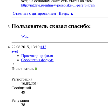
svet
, на основном сайте есть статья об этом
http://intdate.ru/intim-v-perepiske-...-perejti-gran/
Ответить с цитированием
Вверх
▲
Пользователь сказал cпасибо:
Wild
22.08.2015,
13:19
#13
svet
Просмотр профиля
Сообщения форума
Пользователь
Регистрация
16.03.2014
Сообщений
49
Репутация
38