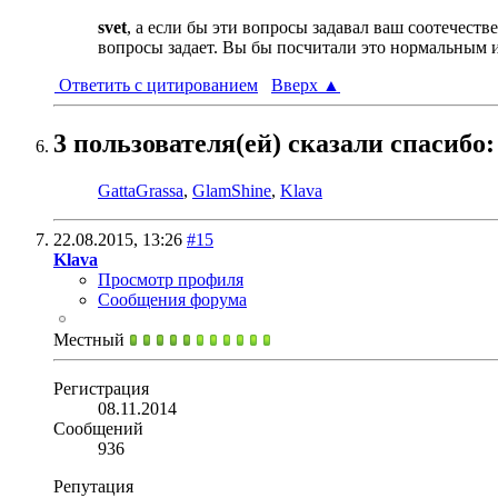
svet
, а если бы эти вопросы задавал ваш соотечеств
вопросы задает. Вы бы посчитали это нормальным 
Ответить с цитированием
Вверх
▲
3 пользователя(ей) сказали cпасибо:
GattaGrassa
,
GlamShine
,
Klava
22.08.2015,
13:26
#15
Klava
Просмотр профиля
Сообщения форума
Местный
Регистрация
08.11.2014
Сообщений
936
Репутация