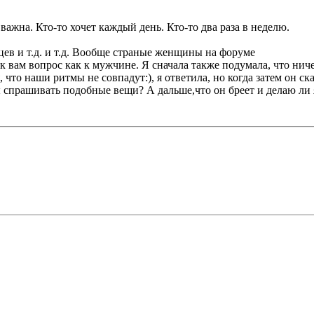
важна. Кто-то хочет каждый день. Кто-то два раза в неделю.
цев и т.д. и т.д. Вообще страные женщины на форуме
к вам вопрос как к мужчине. Я сначала также подумала, что ниче
то наши ритмы не совпадут:), я ответила, но когда затем он сказ
спрашивать подобные вещи? А дальше,что он бреет и делаю ли я 