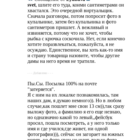
svet
, шлите его туда, коими сантиметрами он
хвастался. Это очередной виртуальщик.
Сначала разговоры, потом попросит фото в
купальнике, затем без купальника и фото
сантиметров пришлет. А вежливый и
извиняется, потому что не хочет, чтобы
рыбка с крючка соскочила. Нет, если конечно
хотите поразвлекаться, пожалуйста, я не
осуждаю. Единственное, вы хоть как-то имя
и страну товарища назовите, чтобы другие
дамы на него время не тратили.
- - - Добавлено - - -
Пы.Сы. Посылка 100% на почте
"затеряется".
Я с ним на их локалке познакомилась, там
наших дам, я думаю немного)). Но в любом
случае,как пошлет мне свои 13 см)),так сразу
выложу фото, а фамилию я его еще незнаю,
но одназначно какой то левый,,фейсбук
просил, пошла посмотреть, а у него только
имя и где учился,где живет, ни одной
фотографии))), сейчас он загорает на южных
морях, но фото свои не шлет, только фото