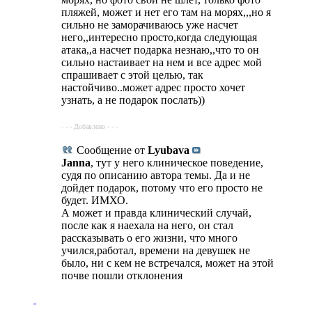
пляжей, может и нет его там на морях,,,но я
сильно не заморачиваюсь уже насчет
него,,интересно просто,когда следующая
атака,,а насчет подарка незнаю,,что то он
сильно настаивает на нем и все адрес мой
спрашивает с этой целью, так
настойчиво..может адрес просто хочет
узнать, а не подарок послать))
- - - Добавлено - - -
Сообщение от
Lyubava
Janna
, тут у него клиническое поведение,
судя по описанию автора темы. Да и не
дойдет подарок, потому что его просто не
будет. ИМХО.
А может и правда клинический случай,
после как я наехала на него, он стал
рассказывать о его жизни, что много
учился,работал, времени на девушек не
было, ни с кем не встречался, может на этой
почве пошли отклонения