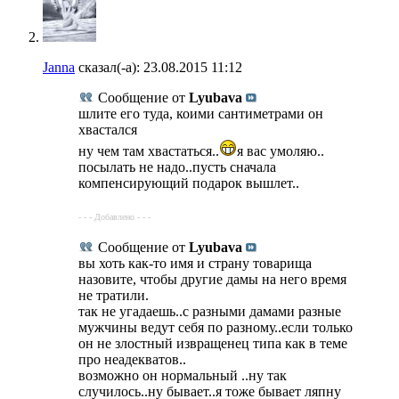
Janna
сказал(-а):
23.08.2015
11:12
Сообщение от
Lyubava
шлите его туда, коими сантиметрами он
хвастался
ну чем там хвастаться..
я вас умоляю..
посылать не надо..пусть сначала
компенсирующий подарок вышлет..
- - - Добавлено - - -
Сообщение от
Lyubava
вы хоть как-то имя и страну товарища
назовите, чтобы другие дамы на него время
не тратили.
так не угадаешь..с разными дамами разные
мужчины ведут себя по разному..если только
он не злостный извращенец типа как в теме
про неадекватов..
возможно он нормальный ..ну так
случилось..ну бывает..я тоже бывает ляпну