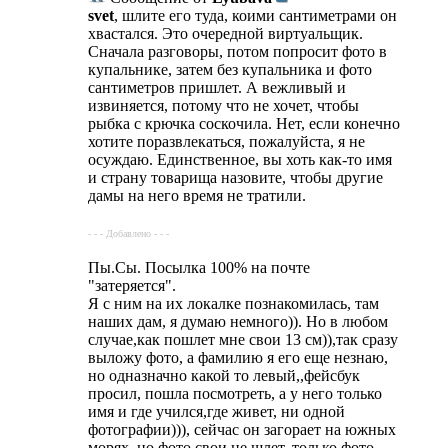
svet
, шлите его туда, коими сантиметрами он
хвастался. Это очередной виртуальщик.
Сначала разговоры, потом попросит фото в
купальнике, затем без купальника и фото
сантиметров пришлет. А вежливый и
извиняется, потому что не хочет, чтобы
рыбка с крючка соскочила. Нет, если конечно
хотите поразвлекаться, пожалуйста, я не
осуждаю. Единственное, вы хоть как-то имя
и страну товарища назовите, чтобы другие
дамы на него время не тратили.
- - - Добавлено - - -
Пы.Сы. Посылка 100% на почте
"затеряется".
Я с ним на их локалке познакомилась, там
наших дам, я думаю немного)). Но в любом
случае,как пошлет мне свои 13 см)),так сразу
выложу фото, а фамилию я его еще незнаю,
но одназначно какой то левый,,фейсбук
просил, пошла посмотреть, а у него только
имя и где учился,где живет, ни одной
фотографии))), сейчас он загорает на южных
морях, но фото свои не шлет, только фото