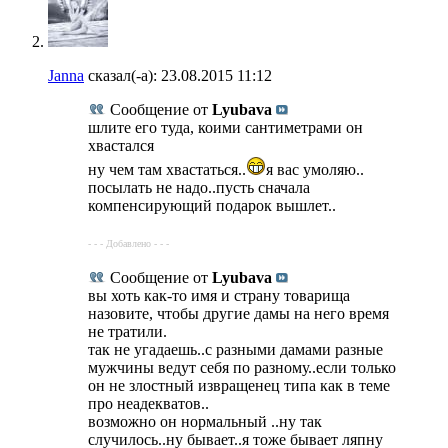
Janna
сказал(-а):
23.08.2015
11:12
Сообщение от
Lyubava
шлите его туда, коими сантиметрами он
хвастался
ну чем там хвастаться..
я вас умоляю..
посылать не надо..пусть сначала
компенсирующий подарок вышлет..
- - - Добавлено - - -
Сообщение от
Lyubava
вы хоть как-то имя и страну товарища
назовите, чтобы другие дамы на него время
не тратили.
так не угадаешь..с разными дамами разные
мужчины ведут себя по разному..если только
он не злостный извращенец типа как в теме
про неадекватов..
возможно он нормальный ..ну так
случилось..ну бывает..я тоже бывает ляпну