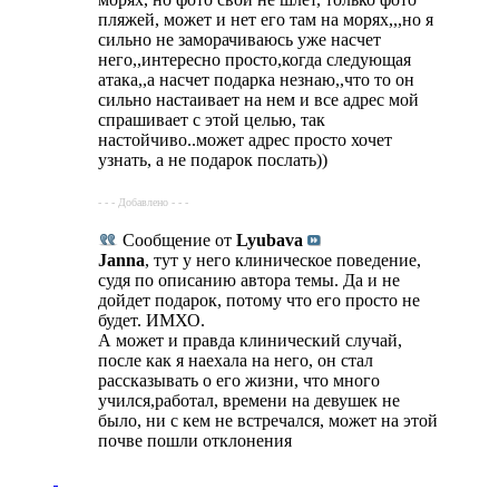
пляжей, может и нет его там на морях,,,но я
сильно не заморачиваюсь уже насчет
него,,интересно просто,когда следующая
атака,,а насчет подарка незнаю,,что то он
сильно настаивает на нем и все адрес мой
спрашивает с этой целью, так
настойчиво..может адрес просто хочет
узнать, а не подарок послать))
- - - Добавлено - - -
Сообщение от
Lyubava
Janna
, тут у него клиническое поведение,
судя по описанию автора темы. Да и не
дойдет подарок, потому что его просто не
будет. ИМХО.
А может и правда клинический случай,
после как я наехала на него, он стал
рассказывать о его жизни, что много
учился,работал, времени на девушек не
было, ни с кем не встречался, может на этой
почве пошли отклонения