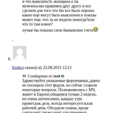
и что выяснять?я -женщина а ты
мужчина.мы нравимся друг другу и все
сделаем для того что бы все было хорошо.
какие еще могут быть выяснения и показы
может еще..что ль не видели никогда?или
что то там новое?
лучше бы показал свои банковские счета
Erotico
сказал(-а):
22.08.2015
12:13
Сообщение от
svet
Здравствуйте уважаемые форумчанки,,давно
не посещала этот форум, но сейчас созрели
некоторые вопросы. Познакомилась с МЧ,
живет в Европе,общаемся только 2 недели,
но очень интенсивно, каждое утро
привет,как дела, всегда интересуется,как
рабочий день. Обсудили планы, вроде
совпадают также ищет для серьезных