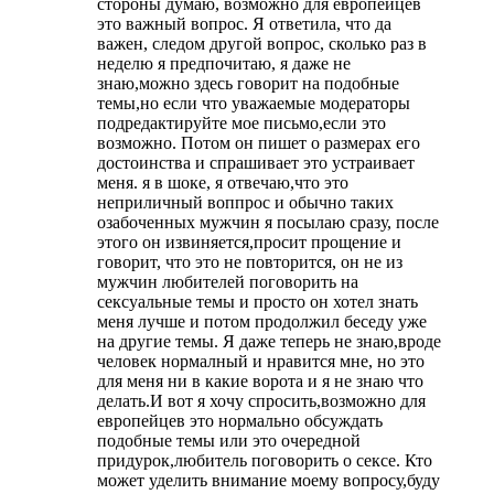
стороны думаю, возможно для европейцев
это важный вопрос. Я ответила, что да
важен, следом другой вопрос, сколько раз в
неделю я предпочитаю, я даже не
знаю,можно здесь говорит на подобные
темы,но если что уважаемые модераторы
подредактируйте мое письмо,если это
возможно. Потом он пишет о размерах его
достоинства и спрашивает это устраивает
меня. я в шоке, я отвечаю,что это
неприличный воппрос и обычно таких
озабоченных мужчин я посылаю сразу, после
этого он извиняется,просит прощение и
говорит, что это не повторится, он не из
мужчин любителей поговорить на
сексуальные темы и просто он хотел знать
меня лучше и потом продолжил беседу уже
на другие темы. Я даже теперь не знаю,вроде
человек нормалный и нравится мне, но это
для меня ни в какие ворота и я не знаю что
делать.И вот я хочу спросить,возможно для
европейцев это нормально обсуждать
подобные темы или это очередной
придурок,любитель поговорить о сексе. Кто
может уделить внимание моему вопросу,буду