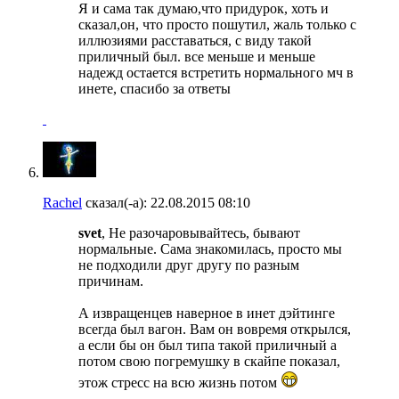
Я и сама так думаю,что придурок, хоть и
сказал,он, что просто пошутил, жаль только с
иллюзиями расставаться, с виду такой
приличный был. все меньше и меньше
надежд остается встретить нормального мч в
инете, спасибо за ответы
Rachel
сказал(-а):
22.08.2015
08:10
svet
, Не разочаровывайтесь, бывают
нормальные. Сама знакомилась, просто мы
не подходили друг другу по разным
причинам.
А извращенцев наверное в инет дэйтинге
всегда был вагон. Вам он вовремя открылся,
а если бы он был типа такой приличный а
потом свою погремушку в скайпе показал,
этож стресс на всю жизнь потом