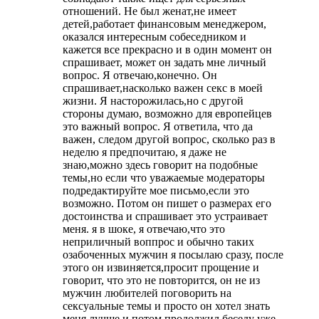
отношений. Не был женат,не имеет
детей,работает финансовым менеджером,
оказался интересным собеседником и
кажется все прекрасно и в один момент он
спрашивает, может он задать мне личный
вопрос. Я отвечаю,конечно. Он
спрашивает,насколько важен секс в моей
жизни. Я насторожилась,но с другой
стороны думаю, возможно для европейцев
это важный вопрос. Я ответила, что да
важен, следом другой вопрос, сколько раз в
неделю я предпочитаю, я даже не
знаю,можно здесь говорит на подобные
темы,но если что уважаемые модераторы
подредактируйте мое письмо,если это
возможно. Потом он пишет о размерах его
достоинства и спрашивает это устраивает
меня. я в шоке, я отвечаю,что это
неприличный воппрос и обычно таких
озабоченных мужчин я посылаю сразу, после
этого он извиняется,просит прощение и
говорит, что это не повторится, он не из
мужчин любителей поговорить на
сексуальные темы и просто он хотел знать
меня лучше и потом продолжил беседу уже