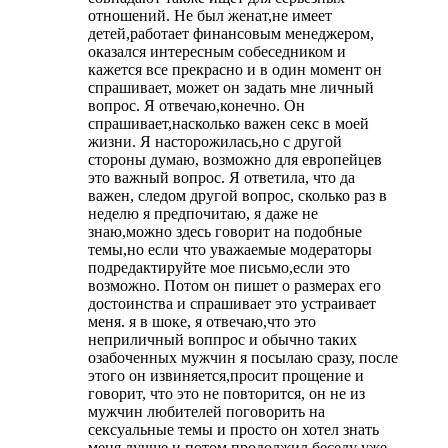
отношений. Не был женат,не имеет
детей,работает финансовым менеджером,
оказался интересным собеседником и
кажется все прекрасно и в один момент он
спрашивает, может он задать мне личный
вопрос. Я отвечаю,конечно. Он
спрашивает,насколько важен секс в моей
жизни. Я насторожилась,но с другой
стороны думаю, возможно для европейцев
это важный вопрос. Я ответила, что да
важен, следом другой вопрос, сколько раз в
неделю я предпочитаю, я даже не
знаю,можно здесь говорит на подобные
темы,но если что уважаемые модераторы
подредактируйте мое письмо,если это
возможно. Потом он пишет о размерах его
достоинства и спрашивает это устраивает
меня. я в шоке, я отвечаю,что это
неприличный воппрос и обычно таких
озабоченных мужчин я посылаю сразу, после
этого он извиняется,просит прощение и
говорит, что это не повторится, он не из
мужчин любителей поговорить на
сексуальные темы и просто он хотел знать
меня лучше и потом продолжил беседу уже