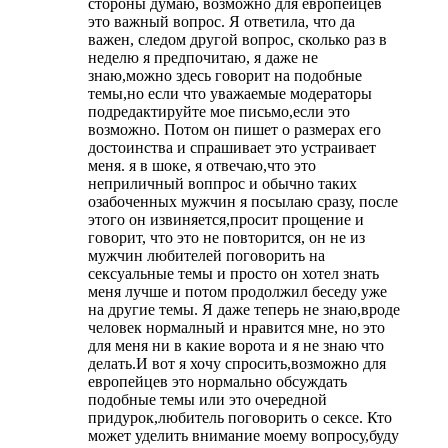
стороны думаю, возможно для европейцев
это важный вопрос. Я ответила, что да
важен, следом другой вопрос, сколько раз в
неделю я предпочитаю, я даже не
знаю,можно здесь говорит на подобные
темы,но если что уважаемые модераторы
подредактируйте мое письмо,если это
возможно. Потом он пишет о размерах его
достоинства и спрашивает это устраивает
меня. я в шоке, я отвечаю,что это
неприличный воппрос и обычно таких
озабоченных мужчин я посылаю сразу, после
этого он извиняется,просит прощение и
говорит, что это не повторится, он не из
мужчин любителей поговорить на
сексуальные темы и просто он хотел знать
меня лучше и потом продолжил беседу уже
на другие темы. Я даже теперь не знаю,вроде
человек нормалный и нравится мне, но это
для меня ни в какие ворота и я не знаю что
делать.И вот я хочу спросить,возможно для
европейцев это нормально обсуждать
подобные темы или это очередной
придурок,любитель поговорить о сексе. Кто
может уделить внимание моему вопросу,буду