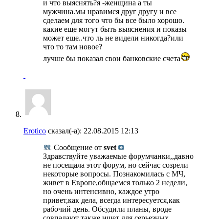
и что выяснять?я -женщина а ты
мужчина.мы нравимся друг другу и все
сделаем для того что бы все было хорошо.
какие еще могут быть выяснения и показы
может еще..что ль не видели никогда?или
что то там новое?
лучше бы показал свои банковские счета
Erotico
сказал(-а):
22.08.2015
12:13
Сообщение от
svet
Здравствуйте уважаемые форумчанки,,давно
не посещала этот форум, но сейчас созрели
некоторые вопросы. Познакомилась с МЧ,
живет в Европе,общаемся только 2 недели,
но очень интенсивно, каждое утро
привет,как дела, всегда интересуется,как
рабочий день. Обсудили планы, вроде
совпадают также ищет для серьезных