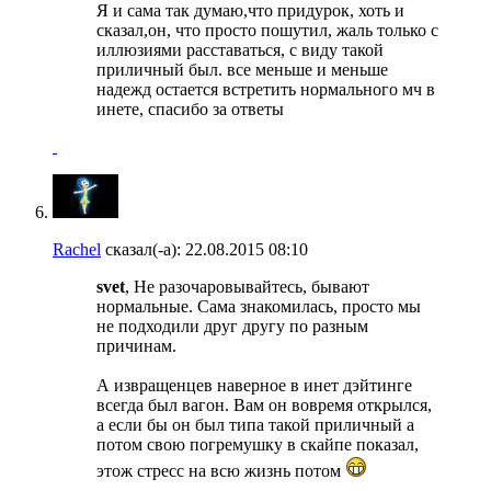
Я и сама так думаю,что придурок, хоть и
сказал,он, что просто пошутил, жаль только с
иллюзиями расставаться, с виду такой
приличный был. все меньше и меньше
надежд остается встретить нормального мч в
инете, спасибо за ответы
Rachel
сказал(-а):
22.08.2015
08:10
svet
, Не разочаровывайтесь, бывают
нормальные. Сама знакомилась, просто мы
не подходили друг другу по разным
причинам.
А извращенцев наверное в инет дэйтинге
всегда был вагон. Вам он вовремя открылся,
а если бы он был типа такой приличный а
потом свою погремушку в скайпе показал,
этож стресс на всю жизнь потом