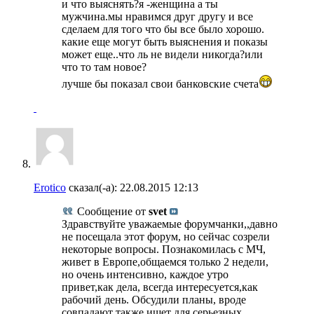
и что выяснять?я -женщина а ты
мужчина.мы нравимся друг другу и все
сделаем для того что бы все было хорошо.
какие еще могут быть выяснения и показы
может еще..что ль не видели никогда?или
что то там новое?
лучше бы показал свои банковские счета
Erotico
сказал(-а):
22.08.2015
12:13
Сообщение от
svet
Здравствуйте уважаемые форумчанки,,давно
не посещала этот форум, но сейчас созрели
некоторые вопросы. Познакомилась с МЧ,
живет в Европе,общаемся только 2 недели,
но очень интенсивно, каждое утро
привет,как дела, всегда интересуется,как
рабочий день. Обсудили планы, вроде
совпадают также ищет для серьезных