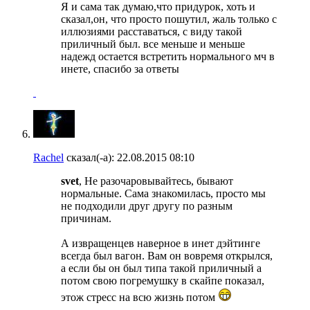
Я и сама так думаю,что придурок, хоть и
сказал,он, что просто пошутил, жаль только с
иллюзиями расставаться, с виду такой
приличный был. все меньше и меньше
надежд остается встретить нормального мч в
инете, спасибо за ответы
Rachel
сказал(-а):
22.08.2015
08:10
svet
, Не разочаровывайтесь, бывают
нормальные. Сама знакомилась, просто мы
не подходили друг другу по разным
причинам.
А извращенцев наверное в инет дэйтинге
всегда был вагон. Вам он вовремя открылся,
а если бы он был типа такой приличный а
потом свою погремушку в скайпе показал,
этож стресс на всю жизнь потом