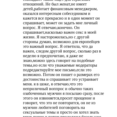
отношений. Не был женат,не имеет
детей,работает финансовым менеджером,
оказался интересным собеседником и
кажется все прекрасно и в один момент он
спрашивает, может он задать мне личный
вопрос. Я отвечаю,конечно. Он
спрашивает,насколько важен секс в моей
жизни. Я насторожилась,но с другой
стороны думаю, возможно для европейцев
это важный вопрос. Я ответила, что да
важен, следом другой вопрос, сколько раз в
неделю я предпочитаю, я даже не
знаю,можно здесь говорит на подобные
темы,но если что уважаемые модераторы
подредактируйте мое письмо,если это
возможно. Потом он пишет о размерах его
достоинства и спрашивает это устраивает
меня. я в шоке, я отвечаю,что это
неприличный воппрос и обычно таких
озабоченных мужчин я посылаю сразу, после
этого он извиняется,просит прощение и
говорит, что это не повторится, он не из
мужчин любителей поговорить на
сексуальные темы и просто он хотел знать
меня лучше и потом продолжил беседу уже