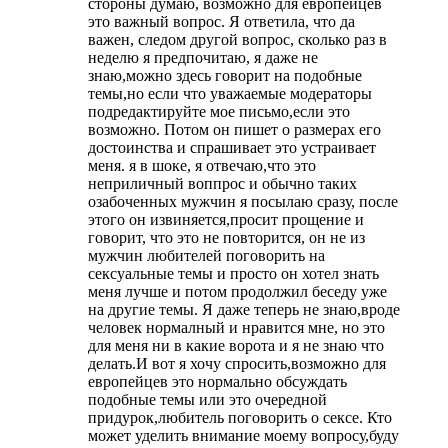
стороны думаю, возможно для европейцев
это важный вопрос. Я ответила, что да
важен, следом другой вопрос, сколько раз в
неделю я предпочитаю, я даже не
знаю,можно здесь говорит на подобные
темы,но если что уважаемые модераторы
подредактируйте мое письмо,если это
возможно. Потом он пишет о размерах его
достоинства и спрашивает это устраивает
меня. я в шоке, я отвечаю,что это
неприличный воппрос и обычно таких
озабоченных мужчин я посылаю сразу, после
этого он извиняется,просит прощение и
говорит, что это не повторится, он не из
мужчин любителей поговорить на
сексуальные темы и просто он хотел знать
меня лучше и потом продолжил беседу уже
на другие темы. Я даже теперь не знаю,вроде
человек нормалный и нравится мне, но это
для меня ни в какие ворота и я не знаю что
делать.И вот я хочу спросить,возможно для
европейцев это нормально обсуждать
подобные темы или это очередной
придурок,любитель поговорить о сексе. Кто
может уделить внимание моему вопросу,буду