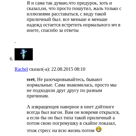
Я и сама так думаю,что придурок, хоть и
сказал,он, что просто пошутил, жаль только с
иллюзиями расставаться, с виду такой
приличный был. все меньше и меньше
надежд остается встретить нормального мч в
инете, спасибо за ответы
Rachel
сказал(-а):
22.08.2015
08:10
svet
, Не разочаровывайтесь, бывают
нормальные. Сама знакомилась, просто мы
не подходили друг другу по разным
причинам.
А извращенцев наверное в инет дэйтинге
всегда был вагон. Вам он вовремя открылся,
а если бы он был типа такой приличный а
потом свою погремушку в скайпе показал,
этож стресс на всю жизнь потом