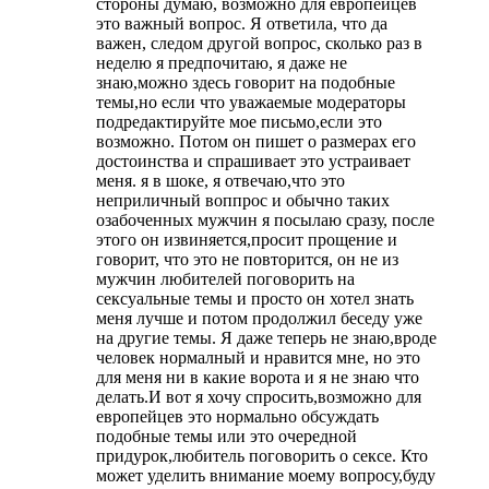
стороны думаю, возможно для европейцев
это важный вопрос. Я ответила, что да
важен, следом другой вопрос, сколько раз в
неделю я предпочитаю, я даже не
знаю,можно здесь говорит на подобные
темы,но если что уважаемые модераторы
подредактируйте мое письмо,если это
возможно. Потом он пишет о размерах его
достоинства и спрашивает это устраивает
меня. я в шоке, я отвечаю,что это
неприличный воппрос и обычно таких
озабоченных мужчин я посылаю сразу, после
этого он извиняется,просит прощение и
говорит, что это не повторится, он не из
мужчин любителей поговорить на
сексуальные темы и просто он хотел знать
меня лучше и потом продолжил беседу уже
на другие темы. Я даже теперь не знаю,вроде
человек нормалный и нравится мне, но это
для меня ни в какие ворота и я не знаю что
делать.И вот я хочу спросить,возможно для
европейцев это нормально обсуждать
подобные темы или это очередной
придурок,любитель поговорить о сексе. Кто
может уделить внимание моему вопросу,буду