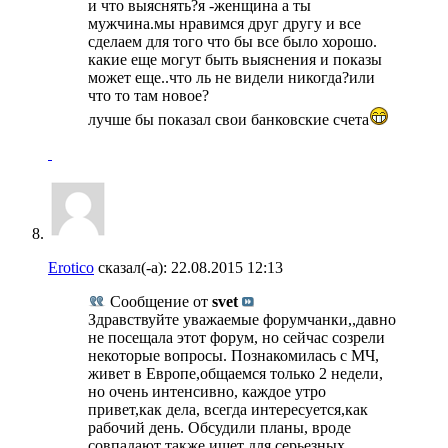
и что выяснять?я -женщина а ты
мужчина.мы нравимся друг другу и все
сделаем для того что бы все было хорошо.
какие еще могут быть выяснения и показы
может еще..что ль не видели никогда?или
что то там новое?
лучше бы показал свои банковские счета
Erotico
сказал(-а):
22.08.2015
12:13
Сообщение от
svet
Здравствуйте уважаемые форумчанки,,давно
не посещала этот форум, но сейчас созрели
некоторые вопросы. Познакомилась с МЧ,
живет в Европе,общаемся только 2 недели,
но очень интенсивно, каждое утро
привет,как дела, всегда интересуется,как
рабочий день. Обсудили планы, вроде
совпадают также ищет для серьезных