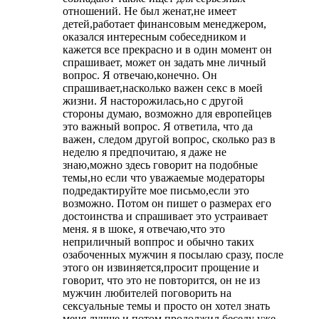
отношений. Не был женат,не имеет
детей,работает финансовым менеджером,
оказался интересным собеседником и
кажется все прекрасно и в один момент он
спрашивает, может он задать мне личный
вопрос. Я отвечаю,конечно. Он
спрашивает,насколько важен секс в моей
жизни. Я насторожилась,но с другой
стороны думаю, возможно для европейцев
это важный вопрос. Я ответила, что да
важен, следом другой вопрос, сколько раз в
неделю я предпочитаю, я даже не
знаю,можно здесь говорит на подобные
темы,но если что уважаемые модераторы
подредактируйте мое письмо,если это
возможно. Потом он пишет о размерах его
достоинства и спрашивает это устраивает
меня. я в шоке, я отвечаю,что это
неприличный воппрос и обычно таких
озабоченных мужчин я посылаю сразу, после
этого он извиняется,просит прощение и
говорит, что это не повторится, он не из
мужчин любителей поговорить на
сексуальные темы и просто он хотел знать
меня лучше и потом продолжил беседу уже