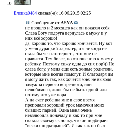
Еленка0484
сказал(-а):
16.06.2015
02:25
Сообщение от
ASYA
не прошло и 2 месяцев как он показал себя.
Слава Богу подруга вернулась к мужу и у
них всё хорошо!
да, хорошо то, что хорошо кончается. Ну вот
у меня дурацкий характер, и я никогда не
стала бы чего-то терпеть, что мне не
нравится. Тем более, по отношению к моему
ребенку. Поэтому сижу одна до сих пор))) Но
слава богу, у меня еще есть живые родители,
которые мне всегда помогут. И благодаря им
я могу жить так, как хочется мне: не выходя
замуж за первого встречного, или
нелюбимого, лишь бы не быть одной или
потому что уже пора...
А на счет ребенка мне в свое время
преподали хороший урок мамочки моих
бывших парней. Одна меня очень
невзлюбила поначалу и как-то при мне
сказала своему сыночку, что он подбирает
"всяких подкидышей". И так как он был