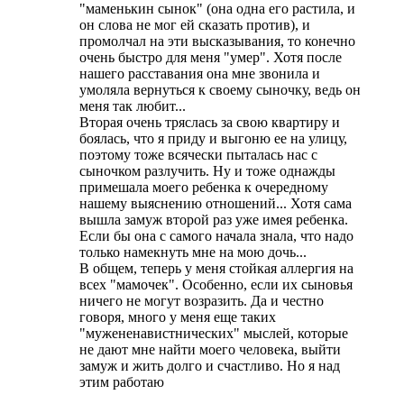
"маменькин сынок" (она одна его растила, и
он слова не мог ей сказать против), и
промолчал на эти высказывания, то конечно
очень быстро для меня "умер". Хотя после
нашего расставания она мне звонила и
умоляла вернуться к своему сыночку, ведь он
меня так любит...
Вторая очень тряслась за свою квартиру и
боялась, что я приду и выгоню ее на улицу,
поэтому тоже всячески пыталась нас с
сыночком разлучить. Ну и тоже однажды
примешала моего ребенка к очередному
нашему выяснению отношений... Хотя сама
вышла замуж второй раз уже имея ребенка.
Если бы она с самого начала знала, что надо
только намекнуть мне на мою дочь...
В общем, теперь у меня стойкая аллергия на
всех "мамочек". Особенно, если их сыновья
ничего не могут возразить. Да и честно
говоря, много у меня еще таких
"мужененавистнических" мыслей, которые
не дают мне найти моего человека, выйти
замуж и жить долго и счастливо. Но я над
этим работаю