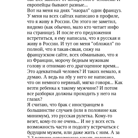
европейцы бывают разные...
Вот на меня на днях "наорал" один француз.
У меня на всех сайтах написано в профиле,
что я живу в России. Он этого не заметил,
видимо (как обычно, мало кто читает инфо
на странице). И после его предложения
встретиться, я ему написала, что я русская и
живу в России. И тут он меня "обложил" по
полной, что я такая-сякая, сижу на
французском сайте, всех обманываю, что я
из Франции, морочу бедным мужикам
голову и отнимаю его драгоценное время...
Это адекватный человек? И таких немало, я
думаю. А ведь на лбу у него не написано,
что он немного нервный, мягко говоря... Как
везти ребенка к такому мужчине? И потом
все разборки должны проходить у него на
глазах?
Я считаю, что брак с иностранцем в
большинстве случаев (или в половине как
минимум), это русская рулетка. Кому-то
везет, кому-то не очень... И не у всех есть
возможность часто и подолгу встречаться с
будущим мужем, или даже жить с ним. А за
2-3 встречи невозможно узнать человека,