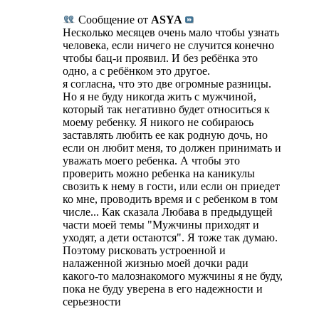
Сообщение от
ASYA
Несколько месяцев очень мало чтобы узнать
человека, если ничего не случится конечно
чтобы бац-и проявил. И без ребёнка это
одно, а с ребёнком это другое.
я согласна, что это две огромные разницы.
Но я не буду никогда жить с мужчиной,
который так негативно будет относиться к
моему ребенку. Я никого не собираюсь
заставлять любить ее как родную дочь, но
если он любит меня, то должен принимать и
уважать моего ребенка. А чтобы это
проверить можно ребенка на каникулы
свозить к нему в гости, или если он приедет
ко мне, проводить время и с ребенком в том
числе... Как сказала Любава в предыдущей
части моей темы "Мужчины приходят и
уходят, а дети остаются". Я тоже так думаю.
Поэтому рисковать устроенной и
налаженной жизнью моей дочки ради
какого-то малознакомого мужчины я не буду,
пока не буду уверена в его надежности и
серьезности