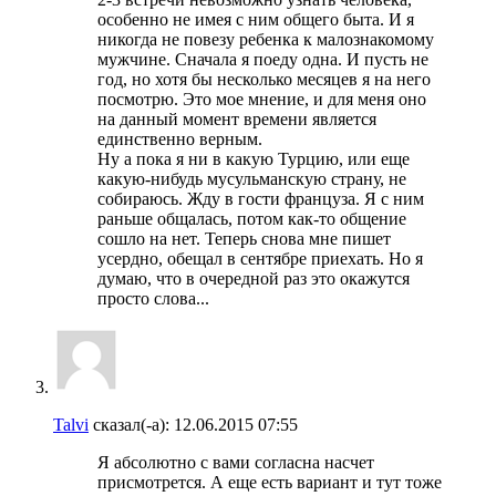
особенно не имея с ним общего быта. И я
никогда не повезу ребенка к малознакомому
мужчине. Сначала я поеду одна. И пусть не
год, но хотя бы несколько месяцев я на него
посмотрю. Это мое мнение, и для меня оно
на данный момент времени является
единственно верным.
Ну а пока я ни в какую Турцию, или еще
какую-нибудь мусульманскую страну, не
собираюсь. Жду в гости француза. Я с ним
раньше общалась, потом как-то общение
сошло на нет. Теперь снова мне пишет
усердно, обещал в сентябре приехать. Но я
думаю, что в очередной раз это окажутся
просто слова...
Talvi
сказал(-а):
12.06.2015
07:55
Я абсолютно с вами согласна насчет
присмотрется. А еще есть вариант и тут тоже