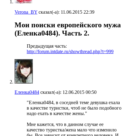
Verona_BY
сказал(-а):
11.06.2015
22:39
Мои поиски европейского мужа
(Еленка0484). Часть 2.
Предыдущая часть:
http://forum.intdate.ru/showthread.php?t=999
Еленка0484
сказал(-а):
12.06.2015
00:50
"Еленка0484, в соседней теме девушка ехала
в качестве туристки, чтоб не было подобного
надо ехать в качестве жены."
Мне кажется, что в данном случае ее
качество туристка/жена мало что изменило
бы. Все зависит от конкретного человека. И