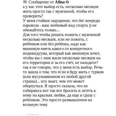
Сообщение от
Afina
а у вас этот выбор есть, несколько месяцев
жить просто так с мужчиной, чтобы его
проверить?
У меня стойкое ощущение, что бег впереди
паровоза - ваш любимый вид спорта )) не
обижайтесь только...
Для того чтобы решать пожить с мужчиной
несколько месяцев, или не пожить, с
ребёнком или без ребёнка, надо как
минимум иметь какого-то конкретного
индивидуума, который как минимум хочет,
чтобы вы с ним жили несколько месяцев на
его территории и за его счёт, не находите?
так я не говорю, что у меня есть выбор. Речь-
то зашла о том, что если я буду жить с турком
(или мусульманином из любой другой
страны)... кто знает, чем это может
обернуться. Я просто сказала, что не
собираюсь вот так все бросить и лететь к
нему на крыльях любви, да еще и сразу с
ребенком. Это просто размышления на
вольную тему
- - - Добавлено - - -