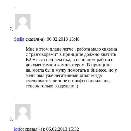
Stella
сказал(-а):
06.02.2013
13:48
Мне в этом плане легче , работа мало связана
с "разговорами" в принципе должно хватить
В2 + вся спец лексика, в основном работа с
документами и компьютером. В принципе
да, могла бы и мужу помогать в бизнесе, но у
меня был уже негативный опыт когда
смешивается личное и профессиональное,
теперь только раздельно :)
loriot
сказал(-а):
06.02.2013
15:32