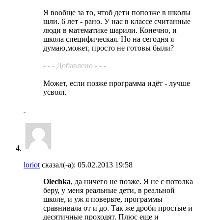
Я вообще за то, чтоб дети попозже в школы
шли. 6 лет - рано. У нас в классе считанные
люди в математике шарили. Конечно, и
школа специфическая. Но на сегодня я
думаю,может, просто не готовы были?
- - - Добавлено - - -
Может, если позже программа идёт - лучше
усвоят.
loriot
сказал(-а):
05.02.2013
19:58
Olechka
, да ничего не позже. Я не с потолка
беру, у меня реальные дети, в реальной
школе, и уж я поверьте, программы
сравнивала от и до. Так же дроби простые и
десятичные проходят. Плюс еще и