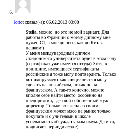
loriot
сказал(-а):
06.02.2013
03:08
Stella
, можно, но это не мой вариант. Для
работы во Франции о моему диплому мне
нужен С1, а мне до него, как до Китая
пешком:)
У меня международный диплом,
Лондонского университета будет в этом году
(сертификат уже имеется оттуда).Хотя, в
принципе, имеющиеся сертификаты
российские я тоже могу подтвердить. Только
вот импрувмент как специалиста я могу
сделать на английском, никак не на
французском. А так-то конечно, можно
вполне себе найти место, особенно на
предприятии, где твой собственный муж
директор. Только вот жена со своим
французским может мясо на рынке только
покупать и с учителями в школе
успеваемость обсуждать, максимум. Да и то,
подвисает периодически:)