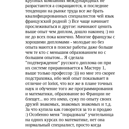
крупных компаниях международных не
разрастаются а сокращаются, и последние
тенденции на рынке труда все же брать
квалифицированных специалистов чей язык
французский родной :) Все чаще начинает
прослеживаться и другое: начинают ценить
выше опыт чем диплом, дошло наконец :) но
не до всех пока конечно. Многие французы с
хорошими дипломами - молодые но без
опыта маются в поиске работы даже больше
чем те кто с меньшим образованием но с
большим опытом... Я сделала
"подтверждение" русского диплома он при
их системе приравнивается к Мастеру 1,
выше только профессор :))) но мне это скорее
подстраховка, ибо мой опыт показывает в
отличие от loriot, что все же в плане точных
наук и обучение того же программирования
и математики, образование во Франции не
блещет... но это имхо, сужу по опыту своих
друзей знакомых, знакомых знакомых и т.д.
За что купила как говорится за то и продаю
:) Особенно меня "порадовала" учительница
на одних курсах по математике, нет она
нормальный специалист, просто когда