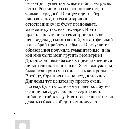
геометрия, углы там всякие и биссектрисы,
чего в России в начальной школе нет, а
только в средней. В лицее идет выбор
направления, и гуманитарию и
естественнику не будут преподавать
математику так, как технарю. И это
правильно. Лично я геометрию в школе
ненавидела до мозга костей, хотя, с физикой
и алгеброй проблем не было. В результате,
образования получила гуманитарные, и на
кой мне было мозг грузить геометрией?
Достаточно было базовых представлений, а
не тангенсов-котангенсов. Я же вынуждена
была исхитряться и списывать контрольные.
Вообще, Франция страна неоднозначная.
Дипломы тут ценятся ну просто очень.
Посему, будь ты хоть семи пядей во лбу, но
если нет международного сертификата-
пойди и стой в углу. Я вот вовсе не от нефиг
делать сейчас свой диплом получаю.