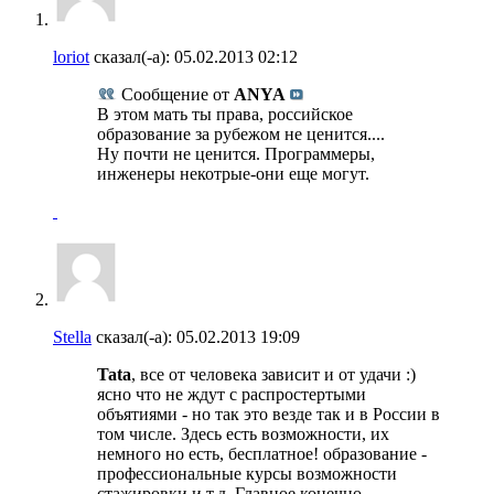
loriot
сказал(-а):
05.02.2013
02:12
Сообщение от
ANYA
В этом мать ты права, российское
образование за рубежом не ценится....
Ну почти не ценится. Программеры,
инженеры некотрые-они еще могут.
Stella
сказал(-а):
05.02.2013
19:09
Tata
, все от человека зависит и от удачи :)
ясно что не ждут с распростертыми
объятиями - но так это везде так и в России в
том числе. Здесь есть возможности, их
немного но есть, бесплатное! образование -
профессиональные курсы возможности
стажировки и т.д. Главное конечно -