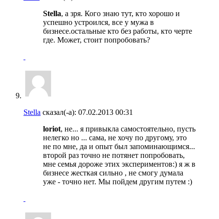
Stella
, а зря. Кого знаю тут, кто хорошо и
успешно устроился, все у мужа в
бизнесе.остальные кто без работы, кто черте
где. Может, стоит попробовать?
Stella
сказал(-а):
07.02.2013
00:31
loriot
, не... я привыкла самостоятельно, пусть
нелегко но ... сама, не хочу по другому, это
не по мне, да и опыт был запоминающимся...
второй раз точно не потянет попробовать,
мне семья дороже этих экспериментов:) я ж в
бизнесе жесткая сильно , не смогу думала
уже - точно нет. Мы пойдем другим путем :)