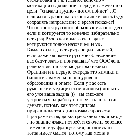
мотивация и движение вперед к намеченной
цели, "сначала трудно - потом пойдет" . Я
всю жизнь работала в экономике и здесь буду
сохранять направление :) время покажет!
Что касается русского образования- оно здесь
если и котируется то конечно избирательно,
есть ряд Вузов которые - очень даже
котируются только назови МГИМО,
Бауманка и т.д. есть ряд специальностей,
если даже вы имеете русское образование
вас будут звать и приглашать( что ОООчень
редкое явление сейчас для экономики
Франции и в первую очередь это химики и
биологи - важен конечно уровень
образования и опыта. Если у вас есть
румынский медицинский диплом ( достать
его уже ваша задача :)) - вы сможете
устроиться на работу и получать неплохие
деньги, потому как этот диплом
приравнивается к дипломам евросоюза...
Программисты, да востребованы как и везде
, но знание языка потребуется очень хорошее
- имею ввиду французский, английский
тогда имеет смысл, потому как места в