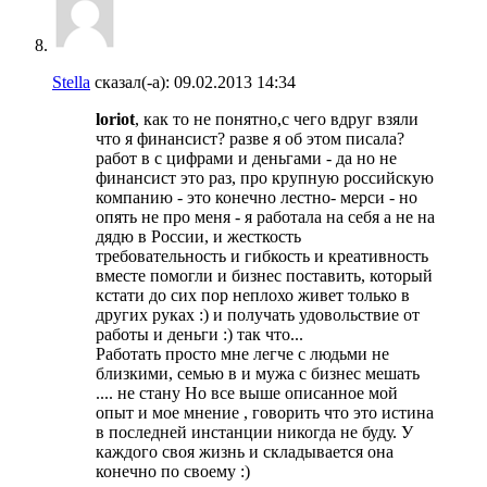
Stella
сказал(-а):
09.02.2013
14:34
loriot
, как то не понятно,с чего вдруг взяли
что я финансист? разве я об этом писала?
работ в с цифрами и деньгами - да но не
финансист это раз, про крупную российскую
компанию - это конечно лестно- мерси - но
опять не про меня - я работала на себя а не на
дядю в России, и жесткость
требовательность и гибкость и креативность
вместе помогли и бизнес поставить, который
кстати до сих пор неплохо живет только в
других руках :) и получать удовольствие от
работы и деньги :) так что...
Работать просто мне легче с людьми не
близкими, семью в и мужа с бизнес мешать
.... не стану Но все выше описанное мой
опыт и мое мнение , говорить что это истина
в последней инстанции никогда не буду. У
каждого своя жизнь и складывается она
конечно по своему :)