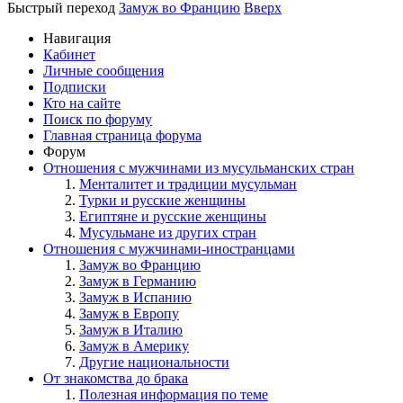
Быстрый переход
Замуж во Францию
Вверх
Навигация
Кабинет
Личные сообщения
Подписки
Кто на сайте
Поиск по форуму
Главная страница форума
Форум
Отношения с мужчинами из мусульманских стран
Менталитет и традиции мусульман
Турки и русские женщины
Египтяне и русские женщины
Мусульмане из других стран
Отношения с мужчинами-иностранцами
Замуж во Францию
Замуж в Германию
Замуж в Испанию
Замуж в Европу
Замуж в Италию
Замуж в Америку
Другие национальности
От знакомства до брака
Полезная информация по теме