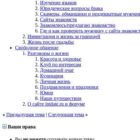
Изучение языков
Юридические вопросы брака
Скамеры, обманщики и неадекватные мужчи
Сайты знакомств
Знакомлюсь/предлагаю знакомство
Где и как проверить мужчину с сайта знакомс
Иммиграция и жизнь за границей
Жизнь после свадьбы
Свободное общение
Разговоры о жизни
Красота и здоровье
Клуб по интересам
Домашний очаг
Кулинария
Личная жизнь
Поздравления и праздники
Юмор
Наши путешествия
О сайте intdate.ru и форуме
«
Предыдущая тема
|
Следующая тема
»
Ваши права
Вы
не можете
создавать новые темы