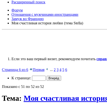
Расширенный поиск
Форум
Отношения с мужчинами-иностранцами
Замуж во Францию
Моя счастливая история любви (тема Stella)
Если это ваш первый визит, рекомендуем почитать
справ
Страница 6 из 6
Первая
...
2
3
4
5
6
К странице:
Показано с 51 по 52 из 52
Тема:
Моя счастливая история