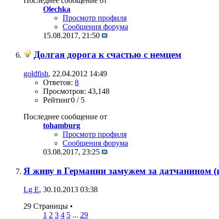
Последнее сообщение от
Olechka
Просмотр профиля
Сообщения форума
15.08.2017,
21:50
Долгая дорога к счастью с немцем
goldfish
, 22.04.2012 14:49
Ответов:
8
Просмотров: 43,148
Рейтинг0 / 5
Последнее сообщение от
tohamburg
Просмотр профиля
Сообщения форума
03.08.2017,
23:25
Я живу в Германии замужем за датчанином (
Lg E
, 30.10.2013 03:38
29 Страницы
•
1
2
3
4
5
...
29