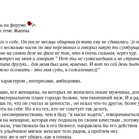
шь на форуме.
 в теме Жанны.
 о себе. Он после месяца общения (я таки ему не сдавалась :)) 
з несколько часов он мне перезвонил и говорил какую то сумбур
но на самом деле ни фига не так, что я очень сильная, через чу
мотрел на меня и говорит " Нет ты не сумасшедшая и не странная
типа другую... для меня был шок, конечно. И вот по сей день пы
жно осознать - это моя суть, к сожалению:(("
 характером , интересами, амбициями.
умаю, все женщины, на которых не женились некие мужчины, долж
в материальном плане гораздо больже, чем нынешний муж. И я рад
ь то, что он считал за ценности , он искал что-то другое, боле
на себе. Но я из тех, кто не советует так делать.
с несовершенствами, чем я буду "в маске ходить", изворачиваться
я на женщине, которая ему подошла по своим качествам , потому ч
вала, участвовала бы в его бизнесе, направляла бы его действия 
сть улыбчивое мягкое женское тело рядом, а проблем нет.
 них же и нет общих, как я поняла.