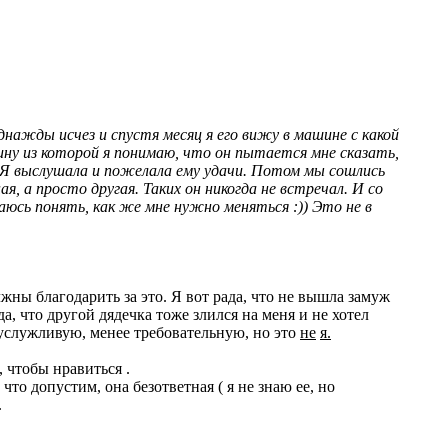
однажды исчез и спустя месяц я его вижу в машине с какой
щину из которой я понимаю, что он пытается мне сказать,
р. Я выслушала и пожелала ему удачи. Потом мы сошлись
, а просто другая. Таких он никогда не встречал. И со
таюсь понять, как же мне нужно меняться :)) Это не в
ны благодарить за это. Я вот рада, что не вышла замуж
а, что другой дядечка тоже злился на меня и не хотел
е услужливую, менее требовательную, но это
не
я.
, чтобы нравиться .
то допустим, она безответная ( я не знаю ее, но
.