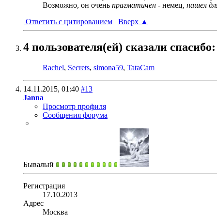
Возможно, он очень
прагматичен
- немец,
нашел дл
Ответить с цитированием
Вверх
▲
4 пользователя(ей) сказали cпасибо:
Rachel
,
Secrets
,
simona59
,
TataCam
14.11.2015,
01:40
#13
Janna
Просмотр профиля
Сообщения форума
Бывалый
Регистрация
17.10.2013
Адрес
Москва