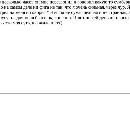
з несколько часов он мне перезвонил и говорил какую то сумбурщ
но на самом деле ни фига не так, что я очень сильная, через чур
отрел на меня и говорит " Нет ты не сумасшедшая и не странная, 
ругую... для меня был шок, конечно. И вот по сей день пытаюсь п
 - это моя суть, к сожалению:((