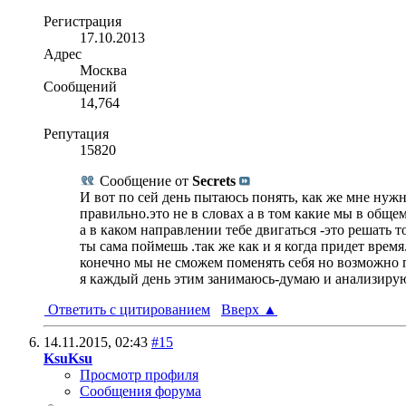
Регистрация
17.10.2013
Адрес
Москва
Сообщений
14,764
Репутация
15820
Сообщение от
Secrets
И вот по сей день пытаюсь понять, как же мне нужно 
правильно.это не в словах а в том какие мы в общем
а в каком направлении тебе двигаться -это решать т
ты сама поймешь .так же как и я когда придет время.
конечно мы не сможем поменять себя но возможно п
я каждый день этим занимаюсь-думаю и анализирую.
Ответить с цитированием
Вверх
▲
14.11.2015,
02:43
#15
KsuKsu
Просмотр профиля
Сообщения форума