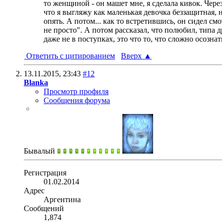
то женщиной - он машет мне, я сделала кивок. Чере
что я выгляжу как маленькая девочка беззащитная, 
опять. А потом... как то встретившись, он сидел см
не просто". А потом рассказал, что полюбил, типа д
даже не в поступках, это что то, что сложно осознать
Ответить с цитированием
Вверх
▲
13.11.2015,
23:43
#12
Blanka
Просмотр профиля
Сообщения форума
Бывалый
Регистрация
01.02.2014
Адрес
Аргентина
Сообщений
1,874