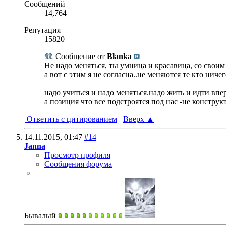
Сообщений
14,764
Репутация
15820
Сообщение от
Blanka
Не надо меняться, ты умница и красавица, со свои
а вот с этим я не согласна..не меняются те кто ничег
надо учиться и надо меняться.надо жить и идти впе
а позиция что все подстроятся под нас -не конструк
Ответить с цитированием
Вверх
▲
14.11.2015,
01:47
#14
Janna
Просмотр профиля
Сообщения форума
Бывалый