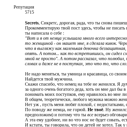
Репутация
5715
Secrets
, Сикретc, дорогая, рада, что ты снова пише
Прокомментирую твой пост здесь, чтобы не писать
ты написала о себе :
"Вот и я от немца услышала много всего интересного
то женщиной - он машет мне, я сделала кивок. Чере
что я выгляжу как маленькая девочка беззащитная, 
опять. А потом... как то встретившись, он сидел с
мной не просто". А потом рассказал, что полюбил, 
словах и даже не в поступках, это что то, что сло
Не надо меняться, ты умница и красавица, со своим
Найдется твой мужчина.
Скажи спасибо, что немец на тебе не женился. Я д
за одного очень богатого деда, хоть он мне дал бы 
понимать моих поступков, ему нравилось во мне лиш
В общем, теоретически, любого мужика можно женить 
Нет уж , пусть меня любят плохой, с недостатками, 
По поводу же немца, не горюй.
Не твоё
. Ну женилс
предположим) и потому что ты
все
всерьез обговари
А эта ему удобнее, ни во что нос не будет совать, е
И кстати, ты говорила, что он детей не хотел. Так у