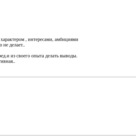
м характером , интересами, амбициями
о не делает..
ред.и из своего опыта делать выводы.
тивная..