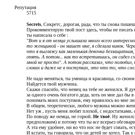
Репутация
5715
Secrets
, Сикретc, дорогая, рада, что ты снова пише
Прокомментирую твой пост здесь, чтобы не писать
ты написала о себе :
"Вот и я от немца услышала много всего интересного
то женщиной - он машет мне, я сделала кивок. Чере
что я выгляжу как маленькая девочка беззащитная, 
опять. А потом... как то встретившись, он сидел с
мной не просто". А потом рассказал, что полюбил, 
словах и даже не в поступках, это что то, что сло
Не надо меняться, ты умница и красавица, со своим
Найдется твой мужчина.
Скажи спасибо, что немец на тебе не женился. Я д
за одного очень богатого деда, хоть он мне дал бы 
понимать моих поступков, ему нравилось во мне лиш
В общем, теоретически, любого мужика можно женить 
Нет уж , пусть меня любят плохой, с недостатками, 
По поводу же немца, не горюй.
Не твоё
. Ну женилс
предположим) и потому что ты
все
всерьез обговари
А эта ему удобнее, ни во что нос не будет совать, е
И кстати, ты говорила, что он детей не хотел. Так у