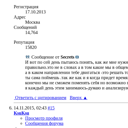
Регистрация
17.10.2013
Адрес
Москва
Сообщений
14,764
Репутация
15820
Сообщение от
Secrets
И вот по сей день пытаюсь понять, как же мне нужно 
правильно.это не в словах а в том какие мы в общем
а в каком направлении тебе двигаться -это решать т
ты сама поймешь .так же как и я когда придет время.
конечно мы не сможем поменять себя но возможно п
я каждый день этим занимаюсь-думаю и анализирую.
Ответить с цитированием
Вверх
▲
14.11.2015,
02:43
#15
KsuKsu
Просмотр профиля
Сообщения форума