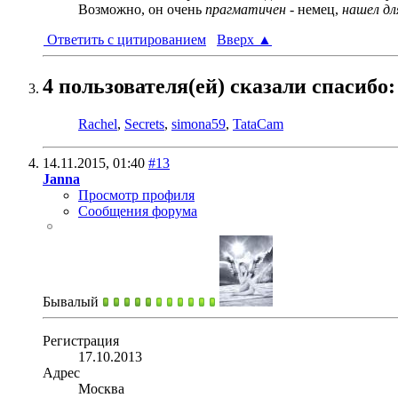
Возможно, он очень
прагматичен
- немец,
нашел дл
Ответить с цитированием
Вверх
▲
4 пользователя(ей) сказали cпасибо:
Rachel
,
Secrets
,
simona59
,
TataCam
14.11.2015,
01:40
#13
Janna
Просмотр профиля
Сообщения форума
Бывалый
Регистрация
17.10.2013
Адрес
Москва