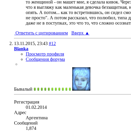
то женщиной - он машет мне, я сделала кивок. Чере
что я выгляжу как маленькая девочка беззащитная, 
опять. А потом... как то встретившись, он сидел см
не просто". А потом рассказал, что полюбил, типа д
даже не в поступках, это что то, что сложно осознать
Ответить с цитированием
Вверх
▲
13.11.2015,
23:43
#12
Blanka
Просмотр профиля
Сообщения форума
Бывалый
Регистрация
01.02.2014
Адрес
Аргентина
Сообщений
1,874