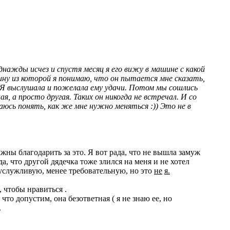
однажды исчез и спустя месяц я его вижу в машине с какой
щину из которой я понимаю, что он пытается мне сказать,
р. Я выслушала и пожелала ему удачи. Потом мы сошлись
, а просто другая. Таких он никогда не встречал. И со
таюсь понять, как же мне нужно меняться :)) Это не в
ны благодарить за это. Я вот рада, что не вышла замуж
а, что другой дядечка тоже злился на меня и не хотел
е услужливую, менее требовательную, но это
не
я.
, чтобы нравиться .
то допустим, она безответная ( я не знаю ее, но
.