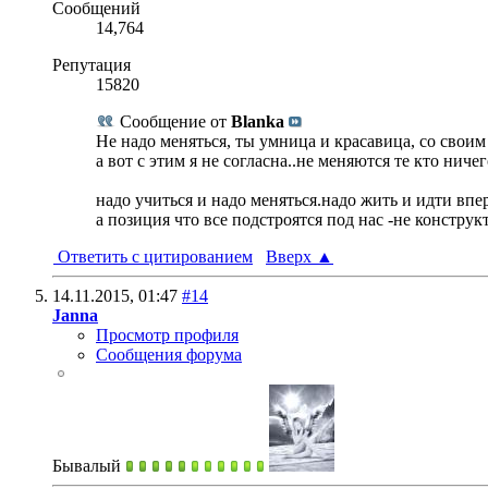
Сообщений
14,764
Репутация
15820
Сообщение от
Blanka
Не надо меняться, ты умница и красавица, со свои
а вот с этим я не согласна..не меняются те кто ничег
надо учиться и надо меняться.надо жить и идти впе
а позиция что все подстроятся под нас -не конструк
Ответить с цитированием
Вверх
▲
14.11.2015,
01:47
#14
Janna
Просмотр профиля
Сообщения форума
Бывалый