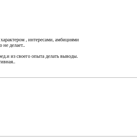
м характером , интересами, амбициями
о не делает..
ред.и из своего опыта делать выводы.
тивная..