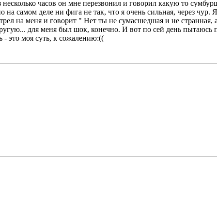
з несколько часов он мне перезвонил и говорил какую то сумбурщ
но на самом деле ни фига не так, что я очень сильная, через чур
отрел на меня и говорит " Нет ты не сумасшедшая и не странная, 
ругую... для меня был шок, конечно. И вот по сей день пытаюсь п
 - это моя суть, к сожалению:((