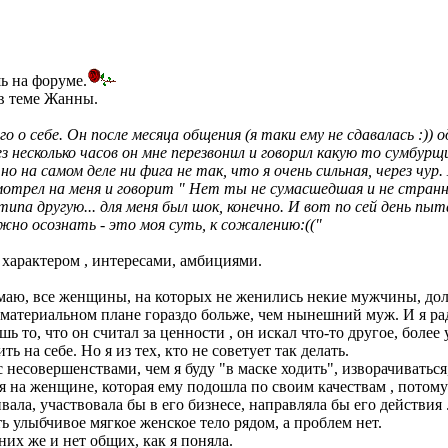
шь на форуме.
 в теме Жанны.
 о себе. Он после месяца общения (я таки ему не сдавалась :)) 
з несколько часов он мне перезвонил и говорил какую то сумбур
но на самом деле ни фига не так, что я очень сильная, через чу
мотрел на меня и говорит " Нет ты не сумасшедшая и не странная
типа другую... для меня был шок, конечно. И вот по сей день пы
жно осознать - это моя суть, к сожалению:(("
 характером , интересами, амбициями.
умаю, все женщины, на которых не женились некие мужчины, долж
в материальном плане гораздо больже, чем нынешний муж. И я рад
ь то, что он считал за ценности , он искал что-то другое, боле
на себе. Но я из тех, кто не советует так делать.
с несовершенствами, чем я буду "в маске ходить", изворачиваться
я на женщине, которая ему подошла по своим качествам , потому ч
вала, участвовала бы в его бизнесе, направляла бы его действия 
сть улыбчивое мягкое женское тело рядом, а проблем нет.
 них же и нет общих, как я поняла.